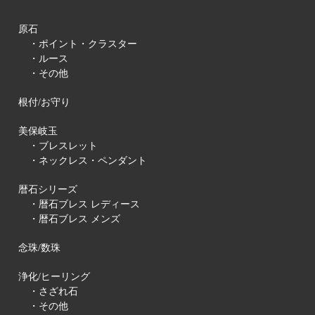
原石
・ポイント・クラスター
・ルース
・その他
根付/お守り
美保岐玉
・ブレスレット
・ネックレス・ペンダント
暦石シリーズ
・暦石ブレス レディース
・暦石ブレス メンズ
念珠/数珠
浄化/ヒーリング
・さざれ石
・その他