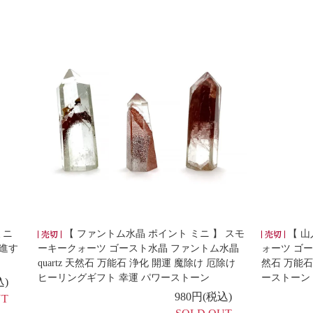
ミニ
【 ファントム水晶 ポイント ミニ 】 スモ
【 山
前進す
ーキークォーツ ゴースト水晶 ファントム水晶
ォーツ ゴー
quartz 天然石 万能石 浄化 開運 魔除け 厄除け
然石 万能石
ヒーリングギフト 幸運 パワーストーン
ーストーン
込)
980円(税込)
UT