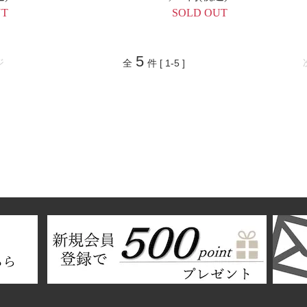
UT
SOLD OUT
5
ジ
全
件 [ 1-5 ]