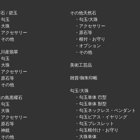
石 / 碧玉
その他天然石
・勾玉
・勾玉/大珠
・大珠
・アクセサリー
・アクセサリー
・原石等
・その他
・根付・お守り
・オプション
魚川産翡翠
・その他
・勾玉
・大珠
美術工芸品
・アクセサリー
雑貨/御朱印帳
・原石等
・その他
勾玉/大珠
・勾玉単体 巴型
岐の島黒曜石
・勾玉単体 獣型
・勾玉
・勾玉ネックレス・ペンダント
・大珠
・勾玉ピアス・イヤリング
・アクセサリー
・勾玉ブレスレット
・原石等
・勾玉根付け・お守り
・神鏡
・大珠単体
・その他