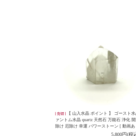
【 山入水晶 ポイント 】 ゴースト水
ァントム水晶 quartz 天然石 万能石 浄化 
除け 厄除け 幸運 パワーストーン [ 動画あり
5,800円(税