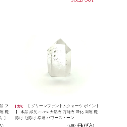
SOLD OUT
晶 フ
【 グリーンファントムクォーツ ポイント
開運 魔
】 水晶 緑泥 quartz 天然石 万能石 浄化 開運 魔
 ]
除け 厄除け 幸運 パワーストーン
込)
6,800円(税込)