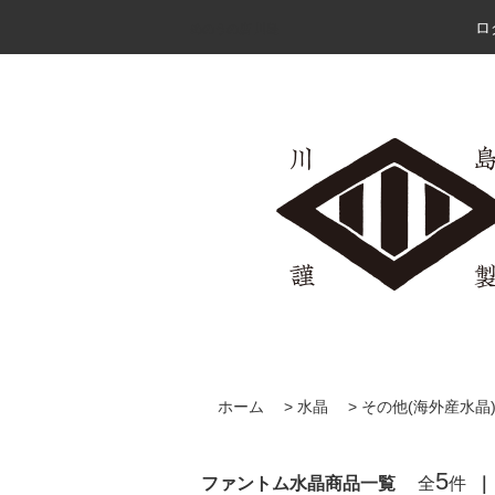
ロ
めのうの店 川島
ホーム
>
水晶
>
その他(海外産水晶
5
ファントム水晶商品一覧
全
件
｜