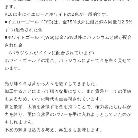
ます。
K18は主にイエローとホワイトの2色が一般的です。
■イエローゴールド(YG)は、金75%以外に銀と銅を同量(12.5%
ずつ)配合された金
■ホワイトゴールド(WG)は金75%以外にパラジウムと銀が配合
された金
(パラジウムがメインに配合されています)
ホワイトゴールドの場合、パラジウムによって金を白く見せて
います。
光り輝く金は昔から人々を魅了してきました。
加工することによって様々な形になり、また貨幣としての価値
もあるため、
いつの時代も重要視されています。
富と繁栄、太陽を象徴する金を持つことで、権力者たちは我が
力を誇り、
更に自然界のパワーを手に入れようとしていたのか
もしれません。
不変の輝きは活力を与え、再生をも意味します。