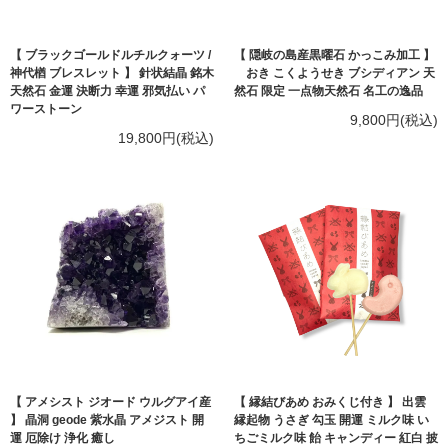
【 ブラックゴールドルチルクォーツ /
【 隠岐の島産黒曜石 かっこみ加工 】
神代楢 ブレスレット 】 針状結晶 銘木
おき こくようせき ブシディアン 天
天然石 金運 決断力 幸運 邪気払い パ
然石 限定 一点物天然石 名工の逸品
ワーストーン
9,800円(税込)
19,800円(税込)
【 アメシスト ジオード ウルグアイ産
【 縁結びあめ おみくじ付き 】 出雲
】 晶洞 geode 紫水晶 アメジスト 開
縁起物 うさぎ 勾玉 開運 ミルク味 い
運 厄除け 浄化 癒し
ちごミルク味 飴 キャンディー 紅白 披