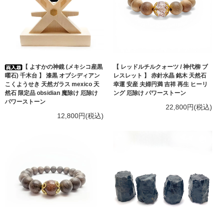
【 よすかの神鏡 (メキシコ産黒
【 レッドルチルクォーツ / 神代柳 ブ
曜石) 千木台 】 漆黒 オブシディアン
レスレット 】 赤針水晶 銘木 天然石
こくようせき 天然ガラス mexico 天
幸運 安産 夫婦円満 吉祥 再生 ヒーリ
然石 限定品 obsidian 魔除け 厄除け
ング 厄除け パワーストーン
パワーストーン
22,800円(税込)
12,800円(税込)