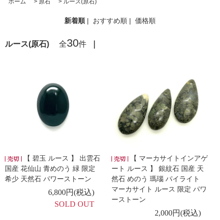
ホーム
>
原石
>
ルース(原石)
新着順
|
おすすめ順
|
価格順
30
ルース(原石)
全
件
｜
【 碧玉 ルース 】 出雲石
【 マーカサイトインアゲ
国産 花仙山 青めのう 緑 限定
ート ルース 】 銀紋石 国産 天
希少 天然石 パワーストーン
然石 めのう 瑪瑙 パイライト
マーカサイト ルース 限定 パワ
6,800円(税込)
ーストーン
SOLD OUT
2,000円(税込)