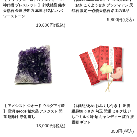
神代楢 ブレスレット 】 針状結晶 銘木
おき こくようせき ブシディアン 天
天然石 金運 決断力 幸運 邪気払い パ
然石 限定 一点物天然石 名工の逸品
ワーストーン
9,800円(税込)
19,800円(税込)
【 アメシスト ジオード ウルグアイ産
【 縁結びあめ おみくじ付き 】 出雲
】 晶洞 geode 紫水晶 アメジスト 開
縁起物 うさぎ 勾玉 開運 ミルク味 い
運 厄除け 浄化 癒し
ちごミルク味 飴 キャンディー 紅白 披
露宴 ギフト
13,000円(税込)
350円(税込)