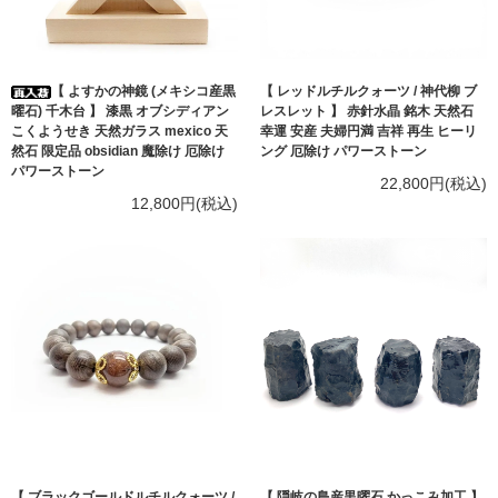
【 よすかの神鏡 (メキシコ産黒
【 レッドルチルクォーツ / 神代柳 ブ
曜石) 千木台 】 漆黒 オブシディアン
レスレット 】 赤針水晶 銘木 天然石
こくようせき 天然ガラス mexico 天
幸運 安産 夫婦円満 吉祥 再生 ヒーリ
然石 限定品 obsidian 魔除け 厄除け
ング 厄除け パワーストーン
パワーストーン
22,800円(税込)
12,800円(税込)
【 ブラックゴールドルチルクォーツ /
【 隠岐の島産黒曜石 かっこみ加工 】