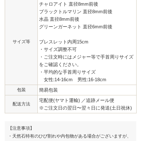
チャロアイト 直径8mm前後
ブラックトルマリン 直径8mm前後
水晶 直径8mm前後
グリーンガーネット 直径6mm前後
サイズ等
ブレスレット内周15cm
・サイズ調整不可
・ご注文時にはメジャー等で手首周りサイズ
をご確認ください。
・平均的な手首周りサイズ
女性:14-16cm 男性:16-18cm
包装
簡易包装
宅配便(ヤマト運輸) ／追跡メール便
配送方法
※ご注文日の翌日〜翌々日に発送(土日祝休)
【注意事項】
・天然石特有のひび割れや内包物がある場合がございますが、