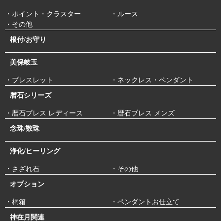
・ポイント・クラスター
・ルース
・その他
根付/お守り
美保岐玉
・ブレスレット
・ネックレス・ペンダント
暦石シリーズ
・暦石ブレス レディース
・暦石ブレス メンズ
念珠/数珠
浄化/ヒーリング
・さざれ石
・その他
オプション
・桐箱
・ペンダントお仕立て
神在月関連