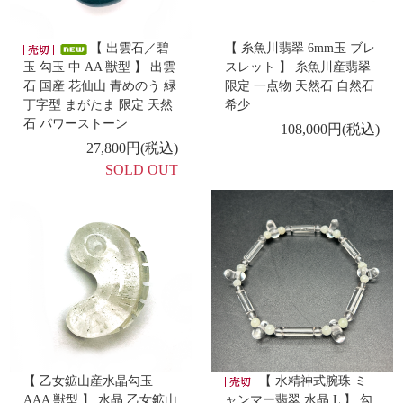
-再入荷商品 -
【 出雲石／碧
【 糸魚川翡翠 6mm玉 ブレ
6/17
玉 勾玉 中 AA 獣型 】 出雲
スレット 】 糸魚川産翡翠
【 碧玉 美保岐ペンダント 14kgfチェーン 】
石 国産 花仙山 青めのう 緑
限定 一点物 天然石 自然石
丁字型 まがたま 限定 天然
希少
-新着商品 -
石 パワーストーン
108,000円(税込)
6/16
27,800円(税込)
【 糸魚川翡翠 小滝産 勾玉 大 】
SOLD OUT
-新着商品 -
6/15
【 諏訪産黒曜石 ブレスレット 】
-新着商品 -
6/12
【 ゴールデンヒーラー ポイント ブラジル産 】
-新着商品 -
6/11
【 糸魚川翡翠 6mm玉 ピアス K18 】
【 乙女鉱山産水晶勾玉
【 水精神式腕珠 ミ
AAA 獣型 】 水晶 乙女鉱山
ャンマー翡翠 水晶 L 】 勾