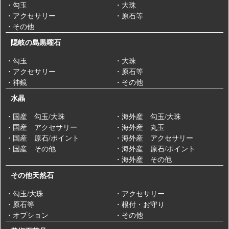
【 糸魚川翡翠 勾玉 大 獣型 】
・勾玉
・大珠
期間限定商品ですのでお早めにどうぞ。
・アクセサリー
・原石等
・その他
-新着商品 -
2/3
隠岐の島黒曜石
【価格改定のお知らせ：暦石ブレスレット】
2025/2/17
【 十勝石 ブレスレット AA 10mm玉 】
平素より当店の「暦石（こよみいし）ブレスレット」をご愛顧いた
・勾玉
・大珠
だき、誠にありがとうございます。
・アクセサリー
・原石等
このたび、ブレスレットに使用しているビーズの高騰や入手困難の
-新着商品 -
状況を受け、商品の価格を見直しさせていただく運びとなりまし
・神鏡
・その他
2/2
た。
【 花仙山産水晶 勾玉AA 小】
いつもご愛顧いただいているお客様にご負担をおかけすることとな
水晶
り、大変申し訳ございません。
今後もお客様にご満足いただけるよう、品質とサービス向上に一層
・国産 勾玉/大珠
・海外産 勾玉/大珠
-新着商品 -
努力してまいります。引き続き変わらぬご愛顧を賜りますよう、よ
・国産 アクセサリー
・海外産 丸玉
ろしくお願い申し上げます。
1/30
【 隠岐の島産黒曜石 勾玉 大 巴型 】
【 乙女鉱山水
・国産 原石/ポイント
・海外産 アクセサリー
晶 勾玉 大 AA 大麻紐ペンダント 】
・国産 その他
・海外産 原石/ポイント
・海外産 その他
- 再入荷 -
その他天然石
1/30
【年始のご挨拶】
2025/1/3
【 碧玉6mm玉 ピアス K18 】
・勾玉/大珠
・アクセサリー
明けましておめでとうございます。
・原石等
・根付・お守り
旧年中は皆様より沢山のご支援ご愛顧を賜りましたこと、心より感
・オプション
・その他
謝申し上げます。
-新着商品 -
本年も皆様にご満足いただける商品とサービスを提供すべく邁進す
1/29