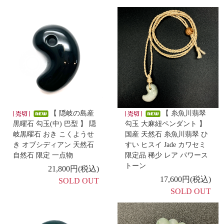
-新着商品 -
7/10
【 出雲石／碧玉 勾玉 AA 獣型 】
-新着商品 -
7/9
【 糸魚川翡翠(小滝産) 勾玉 】
-新着商品 -
7/8
【 隠岐の島産
【 糸魚川翡翠
【 茨城県常陸大宮産めのう 勾玉 大 】
黒曜石 勾玉(中) 巴型 】 隠
勾玉 大麻紐ペンダント 】
岐黒曜石 おき こくようせ
国産 天然石 糸魚川翡翠 ひ
き オブシディアン 天然石
すい ヒスイ Jade カワセミ
-新着商品 -
7/6
自然石 限定 一点物
限定品 稀少 レア パワース
【 セレナイト うさぎ コースターセット 】
トーン
21,800円(税込)
17,600円(税込)
SOLD OUT
-新着商品 -
SOLD OUT
7/3
【 隠岐の島産黒曜石 かっこみ加工 】