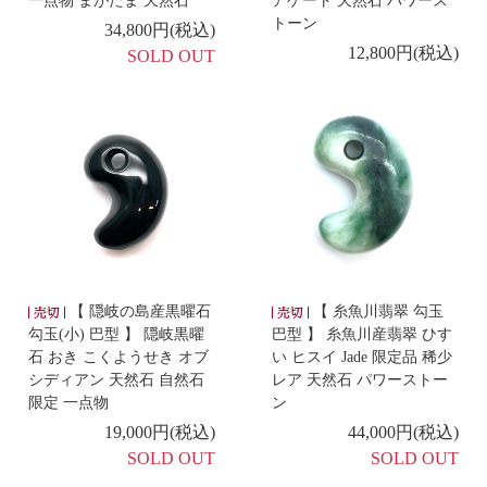
一点物 まがたま 天然石
アゲート 天然石 パワース
3/23
【 碧玉6mm玉 ピアス K18 】
トーン
34,800円(税込)
12,800円(税込)
SOLD OUT
-新着商品 -
3/20
【 ギベオン 立方体 ペンダント K10チェーン 】
-新着商品 -
3/19
【 チャロアイト ポイント 】
-新着商品 -
3/18
【 ローズクォーツ マクラメ編みペンダント 】
【 隠岐の島産黒曜石
【 糸魚川翡翠 勾玉
勾玉(小) 巴型 】 隠岐黒曜
巴型 】 糸魚川産翡翠 ひす
-新着商品 -
石 おき こくようせき オブ
い ヒスイ Jade 限定品 稀少
シディアン 天然石 自然石
レア 天然石 パワーストー
3/17
【 レインボーフローライト ワンド 】
【 水晶 ワン
限定 一点物
ン
ド 】
19,000円(税込)
44,000円(税込)
SOLD OUT
SOLD OUT
-新着商品 -