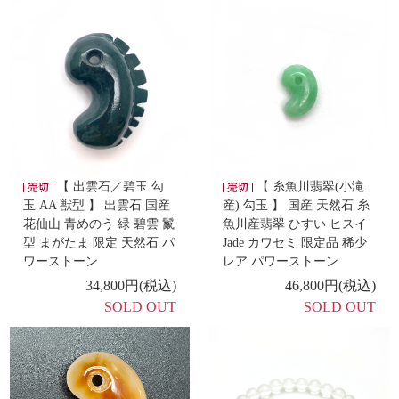
4/20
【 タイガーアイ 勾玉 獣型 AA 南アフリカ産】
【
出雲石／碧玉 ブレスレット AA 】
-新着商品 -
4/17
【 黒平産水晶 勾玉 大 獣型 】
-新着商品 -
4/16
【 糸魚川翡翠 樽玉 × 天然水晶 ブレスレット 】
【 出雲石／碧玉 勾
【 糸魚川翡翠(小滝
玉 AA 獣型 】 出雲石 国産
産) 勾玉 】 国産 天然石 糸
花仙山 青めのう 緑 碧雲 鬣
魚川産翡翠 ひすい ヒスイ
-新着商品 -
型 まがたま 限定 天然石 パ
Jade カワセミ 限定品 稀少
4/15
【 隠岐の島産黒曜石 勾玉 大 巴型 】
ワーストーン
レア パワーストーン
34,800円(税込)
46,800円(税込)
SOLD OUT
SOLD OUT
-新着商品 -
4/14
【 ブラックゴールドルチルクォーツ / 神代楢 ブレ
スレット 】