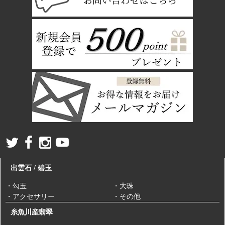
-新着商品 -
2/12
【年末年始の営業について】
2025/12/11
【 糸魚川翡翠 大珠 A 】
2025年12月30日(火)～2026年1月4日(日)の期間は休業いたします。
実店舗につきましては1月3日(土)より通常営業いたしますので、お
問い合わせにつきましては1月3日より対応可能でございます。
-新着商品 -
休業中もご注文は可能でございますが、発送につきましては1月5日
2/11
順次発送手配いたします。
【 茨城県北塩子産めのう 勾玉 AAA 獣型 】
＊＊1月5日以降＊＊
◇営業時間 平日10:00-16:00
◇土日祝は順次週明けに対応させていただきます。
-新着商品 -
2/10
【 ペルー産 パイライト クラスター 】
【神在月2025 限定商品の販売について】
2025/9/30
-新着商品 -
2025年の神在月限定商品を、10月01日(水)午前10時より販売開始い
2/6
たします。
【 乙女鉱山水晶 リング 】
★商品ラインナップ★
・神在月限定 だるま(大/ミニ)
出雲石 / 碧玉
-新着商品 -
・神在月限定 御朱印帳 ～出雲千木と注連縄～ 大判
2/5
・神在月限定 御朱印帳～八雲神集～大判
・勾玉
・大珠
【 レムリアン水晶 ポイント めのう台付き 】
・神在月限定 手ぬぐい ～稲佐の浜～
・アクセサリー
・その他
★10月中旬 販売開始予定★
糸魚川産翡翠
-新着商品 -
・神在月限定 おまもり袋
2/4
・神在月限定 勾玉根付「神在」刻印入り