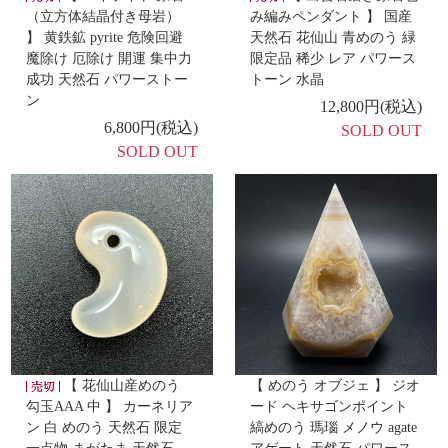
（立方体結晶付き母岩）
み編みペンダント 】 国産
】 黄鉄鉱 pyrite 危険回避
天然石 花仙山 青めのう 緑
-新着商品 -
魔除け 厄除け 開運 集中力
限定品 稀少 レア パワース
3/26
【 ガネーシュヒマール水晶 リング 】
【 ガネーシ
成功 天然石 パワーストー
トーン 水晶
ン
ュヒマール水晶 リング 】
12,800円(税込)
6,800円(税込)
SOLD OUT
SOLD OUT
- 再入荷 -
3/25
【 碧玉 勾玉 ミニ ワイヤーラップペンダント 14kgf
チェーン 】
-新着商品 -
3/24
【 よすかの守り玉 ブレスレット 】
-新着商品 -
3/23
【 ボリビア産 アメシストポイント 】
【 花仙山産めのう
【 めのう オブジェ 】 ジオ
勾玉AAA 中 】 カーネリア
ード ヘキサゴンポイント
ン 白 めのう 天然石 限定
縞めのう 瑪瑙 メノウ agate
- 再入荷 -