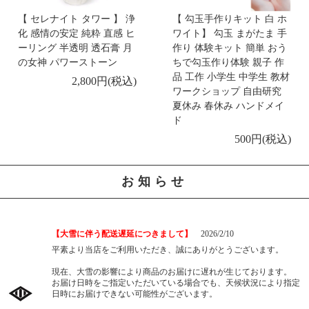
ブレスレット 】
【 セレナイト タワー 】 浄
【 勾玉手作りキット 白 ホ
化 感情の安定 純粋 直感 ヒ
ワイト】 勾玉 まがたま 手
-新着商品 -
ーリング 半透明 透石膏 月
作り 体験キット 簡単 おう
の女神 パワーストーン
ちで勾玉作り体験 親子 作
2/26
【 出雲石／碧玉 勾玉 AA 中 マクラメ編みペンダン
品 工作 小学生 中学生 教材
2,800円(税込)
ト 】
ワークショップ 自由研究
夏休み 春休み ハンドメイ
ド
-新着商品 -
500円(税込)
2/24
【 ピクチャーめのう くりぬき マクラメ編みペンダ
ント 】
お知らせ
-新着商品 -
2/20
【 黒柿の勾玉 AA 】
【大雪に伴う配送遅延につきまして】
2026/2/10
平素より当店をご利用いただき、誠にありがとうございます。
-新着商品 -
現在、大雪の影響により商品のお届けに遅れが生じております。
2/18
【 愛知県田口鉱山産 ラブシリカ ブレスレット
お届け日時をご指定いただいている場合でも、天候状況により指定
8mm玉 】
日時にお届けできない可能性がございます。