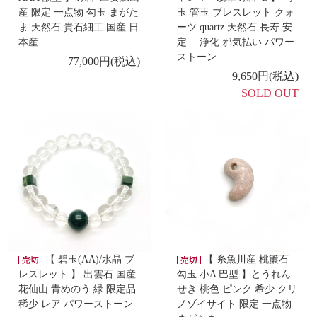
産 限定 一点物 勾玉 まがた
玉 管玉 ブレスレット クォ
-新着商品 -
ま 天然石 貴石細工 国産 日
ーツ quartz 天然石 長寿 安
5/29
【 碧玉 美保岐ペンダント 14kgfチェーン 】
本産
定 浄化 邪気払い パワー
ストーン
77,000円(税込)
9,650円(税込)
-新着商品 -
SOLD OUT
5/21
【 水精神式腕珠 ミャンマー翡翠 水晶 S 】
-新着商品 -
5/13
【 アベンチュリン 勾玉 特大 木製台(欅) 】
-新着商品 -
4/28
【 花仙山産水晶 勾玉AA 小】
【 ラリマー 勾玉 大
】
【 碧玉(AA)/水晶 ブ
【 糸魚川産 桃簾石
レスレット 】 出雲石 国産
勾玉 小A 巴型 】とうれん
-新着商品 -
花仙山 青めのう 緑 限定品
せき 桃色 ピンク 希少 クリ
4/27
【 糸魚川翡翠 勾玉 巴型 】
稀少 レア パワーストーン
ノゾイサイト 限定 一点物