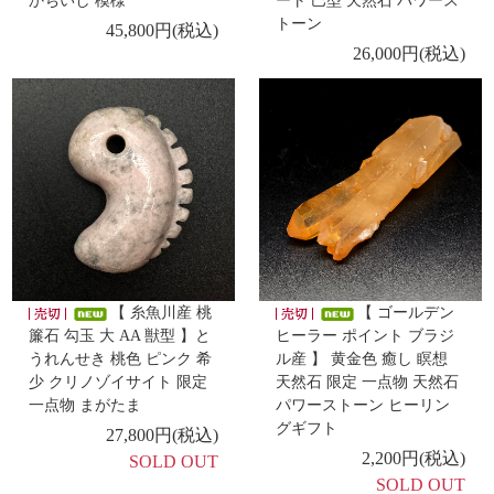
かちいし 模様
ート 巴型 天然石 パワース
鉱山産 紫水晶 勾玉 】
トーン
45,800円(税込)
26,000円(税込)
-新着商品 -
7/22
【 糸魚川翡翠 6mm玉 ブレスレット 】
-新着商品 -
7/17
【 水精神式腕珠 ミャンマー翡翠 水晶 L 】
-新着商品 -
7/15
【 糸魚川産 桃簾石 勾玉 小A 巴型 】
【 糸魚川産 桃
【 ゴールデン
簾石 勾玉 大 AA 獣型 】と
ヒーラー ポイント ブラジ
-新着商品 -
うれんせき 桃色 ピンク 希
ル産 】 黄金色 癒し 瞑想
7/14
【 出雲石／碧玉 ブレスレット AA 10mm玉 】
少 クリノゾイサイト 限定
天然石 限定 一点物 天然石
一点物 まがたま
パワーストーン ヒーリン
グギフト
27,800円(税込)
-新着商品 -
2,200円(税込)
7/13
SOLD OUT
【 糸魚川翡翠 勾玉 中 巴型 】
SOLD OUT