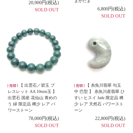
まがたま
20,900円(税込)
6,800円(税込)
-新着商品 -
SOLD OUT
SOLD OUT
4/26
【 マダガスカル産 ローズクォーツ フレーム型 置
き物 】
-新着商品 -
4/23
【 出雲石／碧玉 勾玉 AA 獣型 】
【 水晶 ミャンマ
ー翡翠 勾玉 管玉 ブレスレット 】
-新着商品 -
4/22
【 バイーア産 パウエライトアメシストファントム
【 出雲石／碧玉 ブ
【 糸魚川翡翠 勾玉
ポイント 】
レスレット AA 10mm玉 】
中 巴型 】 糸魚川産翡翠 ひ
出雲石 国産 花仙山 青めの
すい ヒスイ Jade 限定品 稀
-新着商品 -
う 緑 限定品 稀少 レア パ
少 レア 天然石 パワースト
4/21
ワーストーン
ーン
【 乙女鉱山水晶 勾玉 特大 AA 大麻紐ペンダント 】
78,000円(税込)
22,800円(税込)
SOLD OUT
SOLD OUT
-新着商品 -