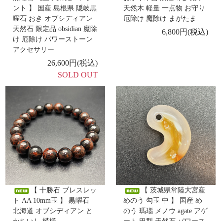
ント 】 国産 島根県 隠岐黒
天然木 軽量 一点物 お守り
曜石 おき オブシディアン
厄除け 魔除け まがたま
-新着商品 -
7/29
天然石 限定品 obsidian 魔除
6,800円(税込)
【 隠岐の島産黒曜石 勾玉(中) 巴型 】
け 厄除け パワーストーン
アクセサリー
-新着商品 -
26,600円(税込)
7/28
SOLD OUT
【 糸魚川翡翠 勾玉 大麻紐ペンダント 】
-新着商品 -
7/27
【 出雲石／碧玉 勾玉 中 AA 巴型 】
【 糸魚川翡翠
勾玉 獣型 】
-新着商品 -
7/24
【 隠岐の島産黒曜石 マクラメ編みペンダント 】
【 十勝石 ブレスレッ
【 茨城県常陸大宮産
-新着商品 -
ト AA 10mm玉 】 黒曜石
めのう 勾玉 中 】 国産 め
北海道 オブシディアン と
のう 瑪瑙 メノウ agate アゲ
7/23
【 出雲石／碧玉 勾玉 中 AA 獣型 】
【 秋田県荒川