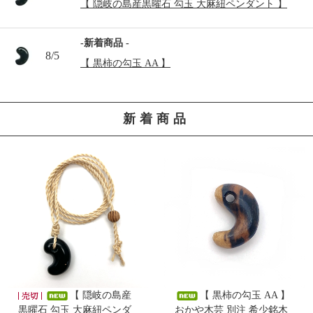
【 隠岐の島産黒曜石 勾玉 大麻紐ペンダント 】
-新着商品 -
8/5
【 黒柿の勾玉 AA 】
-新着商品 -
8/4
新着商品
【 十勝石 ブレスレット AA 10mm玉 】
-新着商品 -
8/3
【 茨城県常陸大宮産めのう 勾玉 中 】
-新着商品 -
7/31
【 糸魚川産 桃簾石 勾玉 大 AA 獣型 】
-新着商品 -
7/30
【 隠岐の島産
【 黒柿の勾玉 AA 】
【 ゴールデンヒーラー ポイント ブラジル産 】
黒曜石 勾玉 大麻紐ペンダ
おかや木芸 別注 希少銘木