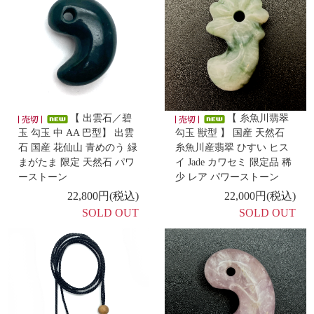
-新着商品 -
7/2
【 パイライト 原石（立方体結晶付き母岩） 】
-新着商品 -
7/1
【 出雲石磨き原石包み編みペンダント 】
【 出雲石／碧
【 糸魚川翡翠
-新着商品 -
玉 勾玉 中 AA 巴型】 出雲
勾玉 獣型 】 国産 天然石
6/30
石 国産 花仙山 青めのう 緑
糸魚川産翡翠 ひすい ヒス
【 花仙山産めのう 勾玉AAA 中 】
まがたま 限定 天然石 パワ
イ Jade カワセミ 限定品 稀
ーストーン
少 レア パワーストーン
-新着商品 -
22,800円(税込)
22,000円(税込)
6/29
【 めのう オブジェ 】
SOLD OUT
SOLD OUT
-新着商品 -
6/26
【 隠岐の島産黒曜石 勾玉(小) 巴型 】
-新着商品 -