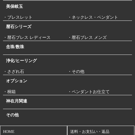
何卒ご理解をいただきますようお願い申し上げます。
美保岐玉
詳しくはこちらをご覧ください。
送料改定のお知らせ
-新着商品 -
・ブレスレット
・ネックレス・ペンダント
1/21
【 ラリマー 勾玉 】
暦石シリーズ
【詐欺サイトにつきまして】
2024/8/24
・暦石ブレス レディース
・暦石ブレス メンズ
-新着商品 -
最近、当店「めのうの店川島」の画像(商品画像、ロゴマーク)を使
1/20
用したECサイトの存在が確認されております。
【 ペルー産 パイライト 丸玉 】
【 水晶 ポイント
念珠/数珠
「めのうの店川島」のECサイトは当公式サイトと楽天市場店のみと
小2個 めのう台付き 】
なります。
浄化/ヒーリング
それ以外は決済後に商品を発送しないなどの詐欺サイトの可能性が
ございます。
-新着商品 -
当店はそのようなサイトと一切関係がございませんので、お客様ご
・さざれ石
・その他
1/19
自身でご注意くださいますようお願いいたします。
【 出雲石／碧玉 勾玉 中 AA 巴型 】
オプション
・桐箱
・ペンダントお仕立て
-新着商品 -
神在月関連
【詐欺サイトにつきまして】
2023/9/7
1/15
【 ガネーシュヒマール水晶 リング 】
【 アクアマ
最近、当店「めのうの店川島」を連絡先とした偽のECサイトについ
リン ポイント 】
てご報告いただいております。
その他
「めのうの店川島」のECサイトは当公式サイトと楽天市場店のみと
なります。
それ以外は決済後に商品を発送しないなどの詐欺サイトの可能性が
-新着商品 -
HOME
送料・お支払い・返品
ございます。
1/14