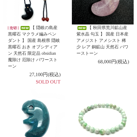
6/25
【 糸魚川翡翠 勾玉 巴型 】
-新着商品 -
【 隠岐の島産
【 秋田県荒川鉱山産
6/24
【 モスアゲート ポイント 】
黒曜石 マクラメ編みペン
紫水晶 勾玉 】 国産 日本産
ダント 】 国産 島根県 隠岐
アメジスト アメシスト 稀
黒曜石 おき オブシディア
少 レア 銅鉱山 天然石 パワ
-新着商品 -
ン 天然石 限定品 obsidian
ーストーン
6/23
【 黒平産水晶 勾玉 中 獣型 】
魔除け 厄除け パワースト
68,000円(税込)
ーン
27,100円(税込)
-新着商品 -
6/22
SOLD OUT
【 出雲石／碧玉 ブレスレット AA 】
-新着商品 -
6/19
【 糸魚川産 桃簾石 勾玉 大 獣型 】
-新着商品 -
6/18
【 ラピスラズリ ポイント 】