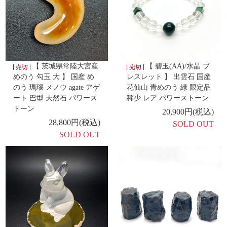
-新着商品 -
4/11
【 糸魚川翡翠 小滝入りコン沢産 勾玉 巴型 】
-新着商品 -
4/10
【 水精神式腕珠 水晶 S 】
【 水精神式腕珠 水晶 L
【 茨城県常陸大宮産
【 碧玉(AA)/水晶 ブ
】
めのう 勾玉 大 】 国産 め
レスレット 】 出雲石 国産
のう 瑪瑙 メノウ agate アゲ
花仙山 青めのう 緑 限定品
ート 巴型 天然石 パワース
稀少 レア パワーストーン
-新着商品 -
トーン
4/8
20,900円(税込)
【 花仙山産水晶 勾玉AA 中 】
28,800円(税込)
SOLD OUT
SOLD OUT
-新着商品 -
4/7
【 糸魚川翡翠 6mm玉 ピアス K18 】
-新着商品 -
4/6
【 出雲石／碧玉 勾玉 AA 獣型 】