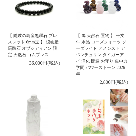
-新着商品 -
3/6
【 シルバー 勾玉(ミニ) ペンダント SV925チェーン
】
【 隠岐の島産黒曜石 ブレ
【 馬 天然石 置物 】 干支
スレット 6mm玉 】 隠岐産
午 水晶 ローズクォーツ ソ
-新着商品 -
馬蹄石 オブシディアン 限
ーダライト アメシスト ア
3/4
定 天然石 ゴムブレス
ベンチュリン タイガーア
【 碧玉 4mm K18 ミラーボール ブレスレット 】
イ 浄化 開運 お守り 集中力
36,000円(税込)
学問 パワーストーン 2026
-新着商品 -
年
3/3
【 碧玉 4mm K18 リングチェーン ミラーボール 】
2,800円(税込)
-新着商品 -
3/2
【 ルチルクォーツ / 神代欅 ブレスレット 】
-新着商品 -
2/27
【 糸魚川翡翠 勾玉 大 獣型 】
【 佐渡赤玉石 10mm