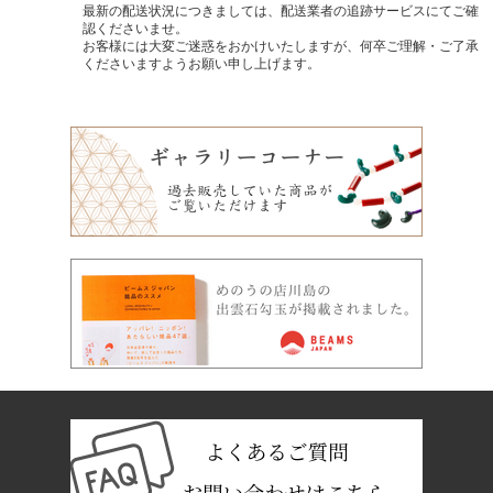
最新の配送状況につきましては、配送業者の追跡サービスにてご確
-新着商品 -
認くださいませ。
お客様には大変ご迷惑をおかけいたしますが、何卒ご理解・ご了承
2/17
【 ガネーシュヒマール水晶 リング 】
くださいますようお願い申し上げます。
-新着商品 -
2/15
【 ブラジル産 天然シトリン 勾玉 大 】
【年始のご挨拶】
2026/1/5
明けましておめでとうございます。
-再入荷 -
2/15
【 天然水晶 大黒天(小槌) 】
旧年中は皆様より多大なるご支援ご協力を賜り、心より感謝申し上
げます。
本年も皆様にご満足いただける商品とサービスを提供すべく邁進す
る所存でございますので、
-新着商品 -
変わらぬご愛顧のほど宜しくお願い申し上げます。
2/14
【 花仙山産めのう SA 勾玉 小 】
明治十年に創業した弊社は今年で149年目を迎えます。
これもひとえに皆様のご支援の賜物と深く感謝しております。
新しい年が皆様にとって佳き年でありますよう祈念申し上げ、年頭
-新着商品 -
のご挨拶とさせていただきます。
2/13
本年も何卒よろしくお願い申し上げます。
【 乙女鉱山水晶 ブレスレット 8mm玉 】