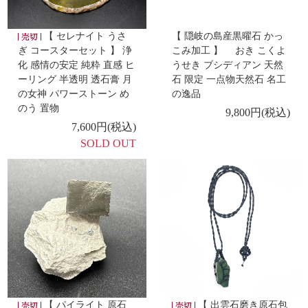
-新着商品 -
4/5
【 レッドルチルクォーツ / 神代柳 ブレスレット 】
【 セレナイト うさ
【 隠岐の島産黒曜石 かっ
ぎ コースターセット 】 浄
こみ加工 】 おき こくよ
-新着商品 -
化 感情の安定 純粋 直感 ヒ
うせき ブシディアン 天然
ーリング 半透明 透石膏 月
石 限定 一点物天然石 名工
【 ガネーシュヒマール 水晶 勾玉 ネックレス 】
【
4/2
の女神 パワーストーン め
の逸品
ガネーシュヒマール水晶 勾玉 翡翠 ブレスレット
のう 置物
9,800円(税込)
】
7,600円(税込)
SOLD OUT
-新着商品 -
4/1
【 インカローズ / 神代楡 ブレスレット 】
【 モリ
オン 丸玉 台付き】
-新着商品 -
3/31
【 ガーデンクォーツ 丸玉 台付き 】
-新着商品 -
3/30
【 ガネーシュヒマール 水晶 勾玉 ペンダント 】
【 パイライト 原石
【 出雲石磨き原石包