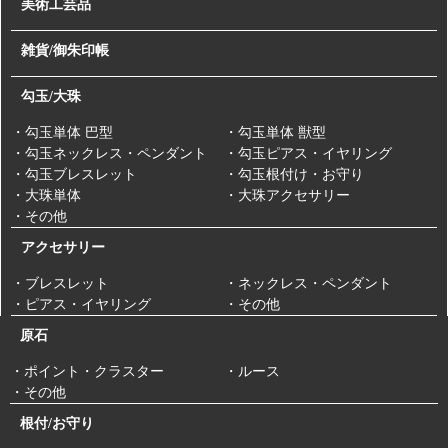
美術工芸品
る所存でございますので、変わらぬご支援ご愛顧のほど宜しくお願
【 福井県産 笏谷石 ふくいブルー 勾玉 】
い申し上げます。
明治十年に創業した弊社は今年で148年目を迎えます。
雑貨/御朱印帳
これもひとえに皆様のご支援の賜物と深く感謝しております。
-新着商品 -
新しい年が皆様にとって佳き年でございますよう祈念申し上げ、年
1/28
頭のご挨拶とさせていただきます。
【 佐渡赤玉石 10mm ブレスレット 】
勾玉/大珠
本年も何卒よろしくお願い申し上げます。
・勾玉単体 巴型
・勾玉単体 獣型
-新着商品 -
・勾玉ネックレス・ペンダント
・勾玉ピアス・イヤリング
1/27
・勾玉ブレスレット
・勾玉根付け・お守り
【 天然シトリン 勾玉 ブラジル産 】
・大珠単体
・大珠アクセサリー
・その他
【年末のご挨拶】
2024/12/29
-新着商品 -
今年も残すところあとわずかとなりました。
アクセサリー
1/26
本年も皆様のご愛顧を賜りましたこと、心より感謝申し上げます。
【 レムリアン水晶 ライモ入り 丸玉 】
本年中のご愛顧に心より御礼申し上げますとともに、来年も変わら
・ブレスレット
・ネックレス・ペンダント
ぬお引き立てのほどよろしくお願い申し上げます。
・ピアス・イヤリング
・その他
-新着商品 -
原石
1/23
【 カルサイト 母岩付き 台座付き 】
・ポイント・クラスター
・ルース
【 送料改定のお知らせ 】
2024/5/2
・その他
この度商品をお届けする際の送料を改定させていただくことになり
-新着商品 -
ました。
1/22
根付/お守り
つきましては、2024年5月7日(火)15:00以降のご注文から送料を変更
【 糸魚川翡翠 リング 】
させていただきます。