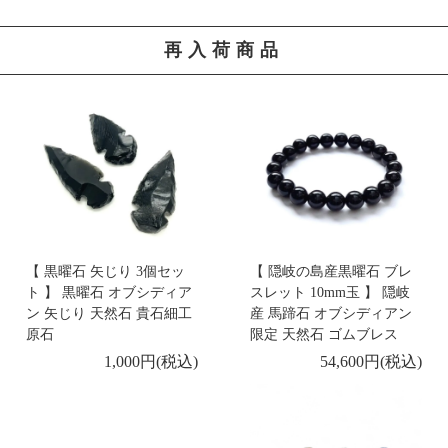
3/13
【 出雲石／碧玉 勾玉 AA 獣型 】
再入荷商品
-新着商品 -
3/12
【 天然シトリン 勾玉 ブラジル産 】
-再入荷 -
3/11
【 碧玉6mm玉 ピアス K18 】
-新着商品 -
3/10
【 乙女鉱山産水晶勾玉 AAA 獣型 】
【 黒曜石 矢じり 3個セッ
【 隠岐の島産黒曜石 ブレ
ト 】 黒曜石 オブシディア
スレット 10mm玉 】 隠岐
ン 矢じり 天然石 貴石細工
産 馬蹄石 オブシディアン
-新着商品 -
原石
限定 天然石 ゴムブレス
3/9
【 カーネリアン 勾玉 獣型 ブラジル産 】
1,000円(税込)
54,600円(税込)
-新着商品 -
3/7
【 ギベオン リング 11号 】