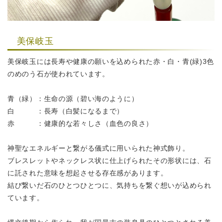
美保岐玉
美保岐玉には長寿や健康の願いを込められた赤・白・青(緑)3色
の
めのう石が使われています。
青（緑）：生命の源（碧い海のように）
白 ：長寿（白髪になるまで）
赤 ：健康的な若々しさ（血色の良さ）
神聖なエネルギーと繋がる儀式に用いられた神式飾り。
ブレスレットやネックレス状に仕上げられたその形状には、
石
に託された意味を想起させる存在感があります。
結び繋いだ石のひとつひとつに、気持ちを繋ぐ想いが込められ
ています。