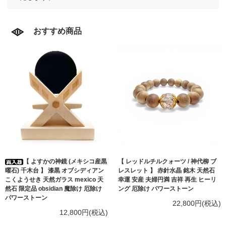
おすすめ商品
【 よすかの神鏡 (メキシコ産黒
【 レッドルチルクォーツ / 神代柳 ブ
曜石) 千木台 】 漆黒 オブシディアン
レスレット 】 赤針水晶 銘木 天然石
こくようせき 天然ガラス mexico 天
幸運 安産 夫婦円満 吉祥 再生 ヒーリ
然石 限定品 obsidian 魔除け 厄除け
ング 厄除け パワーストーン
パワーストーン
22,800円(税込)
12,800円(税込)