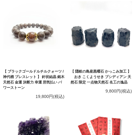
【 ブラックゴールドルチルクォーツ /
【 隠岐の島産黒曜石 かっこみ加工 】
神代楢 ブレスレット 】 針状結晶 銘木
おき こくようせき ブシディアン 天
天然石 金運 決断力 幸運 邪気払い パ
然石 限定 一点物天然石 名工の逸品
ワーストーン
9,800円(税込)
19,800円(税込)