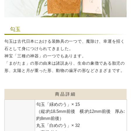
勾玉
勾玉は古代日本における装飾具の一つで、魔除け、幸運を招く
石として
身につけられてきました。
神宝「三種の神器」の一つでもあります。
「まがたま」の形の由来は諸説あり、生命の象徴である胎児の
形、
太陽と月が重った形、動物の歯牙の形などさまざまです。
商品詳細
勾玉「緑めのう」× 15
（縦:約18.5mm前後 横:約12mm前後 厚み:
約8mm前後）
丸玉「白めのう」× 32