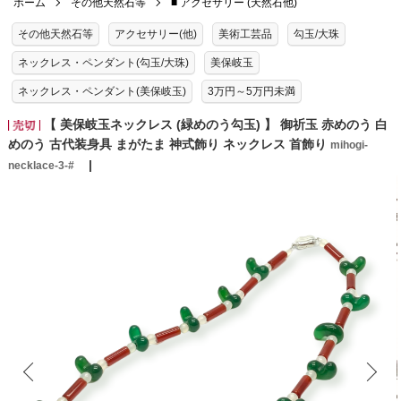
ホーム
その他天然石等
■ アクセサリー (天然石他)
その他天然石等
アクセサリー(他)
美術工芸品
勾玉/大珠
ネックレス・ペンダント(勾玉/大珠)
美保岐玉
ネックレス・ペンダント(美保岐玉)
3万円～5万円未満
【 美保岐玉ネックレス (緑めのう勾玉) 】 御祈玉 赤めのう 白
めのう 古代装身具 まがたま 神式飾り ネックレス 首飾り
mihogi-
necklace-3-#