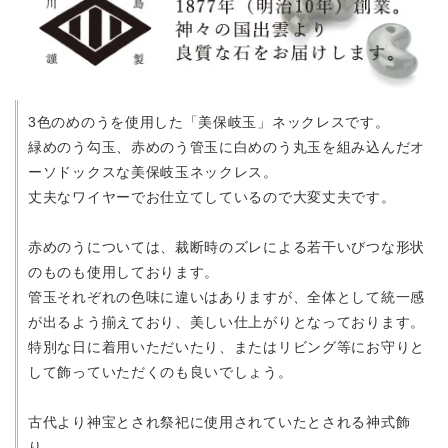
3色のめのうを使用した「美保岐玉」ネックレスです。
緑めのう勾玉、赤めのう管玉に白めのう丸玉を組み込んだ
オ
ーソドックスな美保岐玉ネックレス。
丈夫なワイヤーでお仕立てしているので大変丈夫です。
赤めのうについては、裁断時のズレによる若干いびつな形状
のものも使用しております。
管玉それぞれの色味に違いはありますが、全体として統一感
が出るよう揃えており、美しい仕上がりとなっております。
特別な日に着用いただいたり、またはリビング等にお守りと
して飾っていただくのも良いでしょう。
古代より神宝とされ祭祀に使用されていたとされる神式飾
り。