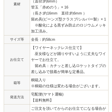
（直径:約6mm）
素材
管玉「赤めのう」× 16
（長さ:約16mm 直径:約6mm ）
留め具(ビーンズ型クラスブ/シルバー製）× 1
※酸化による黒ずみ防止のロジウムメッキ
加工済み。
サイズ等
全長：約58cm
【ワイヤーネックレス仕立て】
巫女様などが踊りやすいように丈夫なワイ
お仕立て
ヤーでお仕立て。
留め具：カチッと差し込ロケットタイプの
差し込みで脱着が簡単な定番品。
桐箱入り
箱等
※桐箱の仕様は変わる場合がございます。
宅配便(ヤマト運輸)
発送方法
【送料無料】
ご注文を頂いてからのお仕立てになる場合が