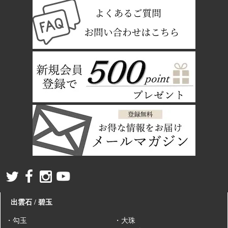
出雲石 / 碧玉
・勾玉
・大珠