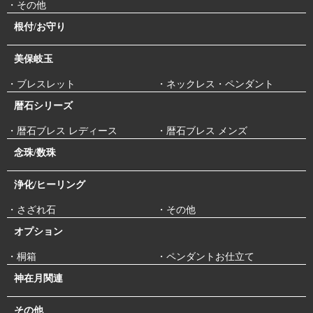
・その他
根付/お守り
美保岐玉
・ブレスレット
・ネックレス・ペンダント
暦石シリーズ
・暦石ブレス レディース
・暦石ブレス メンズ
念珠/数珠
浄化/ヒーリング
・さざれ石
・その他
オプション
・桐箱
・ペンダントお仕立て
神在月関連
その他