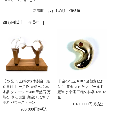
ホーム
>
30万円以上
新着順
|
おすすめ順
|
価格順
5
30万円以上
全
件
｜
【 水晶 勾玉(特大) 木製台 / 鑑
【 金の勾玉 K18 / 金額変動あ
別書付 】 一点物 天然水晶 本
り 】 黄金 まがたま ゴールド
水晶 クォーツ quartz 天然石 万
魔除け 幸運 三種の神器 18K 18
能石 浄化 開運 魔除け 厄除け
金
幸運 パワーストーン
1,180,000円(税込)
980,000円(税込)