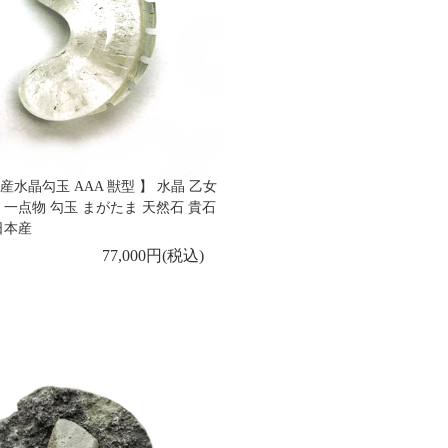
産水晶勾玉 AAA 獣型 】 水晶 乙女
 一点物 勾玉 まがたま 天然石 貴石
日本産
77,000円(税込)