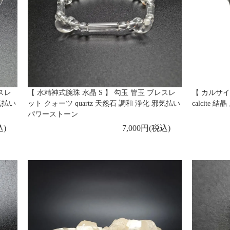
スレ
【 水精神式腕珠 水晶 S 】 勾玉 管玉 ブレスレ
【 カルサイ
邪気払い
ット クォーツ quartz 天然石 調和 浄化 邪気払い
calcite
パワーストーン
込)
7,000円(税込)