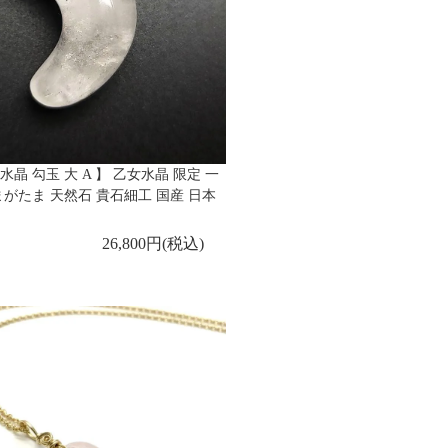
水晶 勾玉 大 A 】 乙女水晶 限定 一
まがたま 天然石 貴石細工 国産 日本
26,800円(税込)