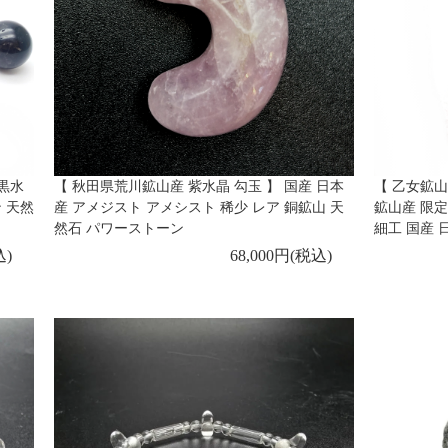
 黒水
【 秋田県荒川鉱山産 紫水晶 勾玉 】 国産 日本
【 乙女鉱山
 天然
産 アメジスト アメシスト 稀少 レア 銅鉱山 天
鉱山産 限定
然石 パワーストーン
細工 国産 
込)
68,000円(税込)