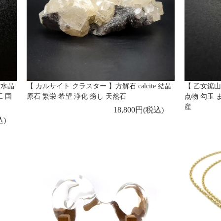
女水晶
【 カルサイト クラスター 】方解石 calcite 結晶
【 乙女鉱山
工 国
原石 繁栄 希望 浄化 癒し 天然石
点物 勾玉 
産
18,800円(税込)
込)