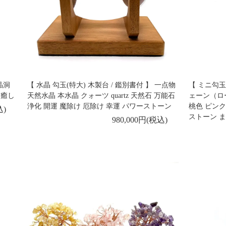
晶洞
【 水晶 勾玉(特大) 木製台 / 鑑別書付 】 一点物
【 ミニ勾玉
 癒し
天然水晶 本水晶 クォーツ quartz 天然石 万能石
ェーン（ローズ
浄化 開運 魔除け 厄除け 幸運 パワーストーン
桃色 ピンク
込)
ストーン 
980,000円(税込)