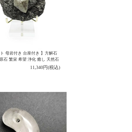
ト 母岩付き 台座付き 】方解石
 結晶 原石 繁栄 希望 浄化 癒し 天然石
11,340円(税込)