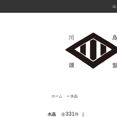
ロ
めのうの店 川島
ホーム
>
水晶
331
水晶
全
件
｜