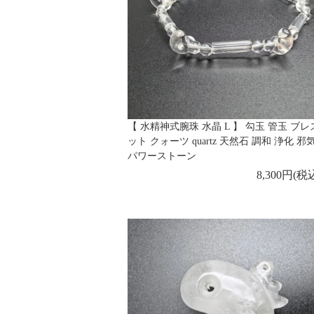
【 水精神式腕珠 水晶 L 】 勾玉 管玉 ブレ
ット クォーツ quartz 天然石 調和 浄化 
パワーストーン
8,300円(税