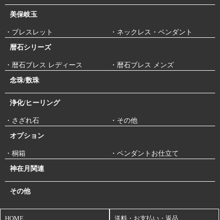
美保岐玉
・ブレスレット
・ネックレス・ペンダント
暦石シリーズ
・暦石ブレス レディース
・暦石ブレス メンズ
念珠/数珠
浄化/ヒーリング
・さざれ石
・その他
オプション
・桐箱
・ペンダントお仕立て
神在月関連
その他
HOME
送料・お支払い・返品