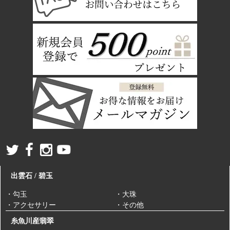
出雲石 / 碧玉
・勾玉
・大珠
・アクセサリー
・その他
糸魚川産翡翠