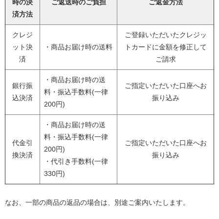
時の決
ご返送時のご負担
ご返金方法
済方法
クレジ
ご登録いただいたクレジッ
ット決
・商品お届け時の送料
トカードに金額を修正して
済
ご請求
・商品お届け時の送
銀行振
ご指定いただいた口座へお
料・振込手数料(一律
込決済
振り込み
200円)
・商品お届け時の送
料・振込手数料(一律
代金引
ご指定いただいた口座へお
200円)
換決済
振り込み
・代引き手数料(一律
330円)
なお、一部の商品の返品の場合は、別途ご案内いたします。