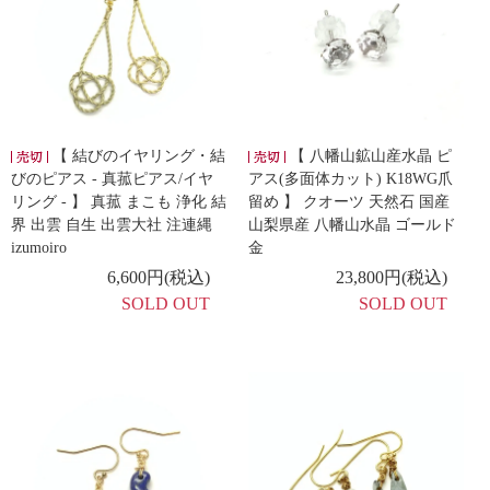
【 結びのイヤリング・結
【 八幡山鉱山産水晶 ピ
びのピアス - 真菰ピアス/イヤ
アス(多面体カット) K18WG爪
リング - 】 真菰 まこも 浄化 結
留め 】 クオーツ 天然石 国産
界 出雲 自生 出雲大社 注連縄
山梨県産 八幡山水晶 ゴールド
izumoiro
金
6,600円(税込)
23,800円(税込)
SOLD OUT
SOLD OUT