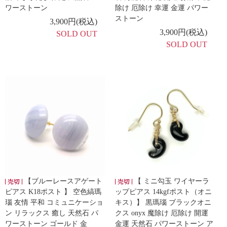
ワーストーン
除け 厄除け 幸運 金運 パワー
ストーン
3,900円(税込)
3,900円(税込)
SOLD OUT
SOLD OUT
【ブルーレースアゲート
【 ミニ勾玉 ワイヤーラ
ピアス K18ポスト 】 空色縞瑪
ップピアス 14kgfポスト（オニ
瑙 友情 平和 コミュニケーショ
キス）】 黒瑪瑙 ブラックオニ
ン リラックス 癒し 天然石 パ
クス onyx 魔除け 厄除け 開運
ワーストーン ゴールド 金
金運 天然石 パワーストーン ア