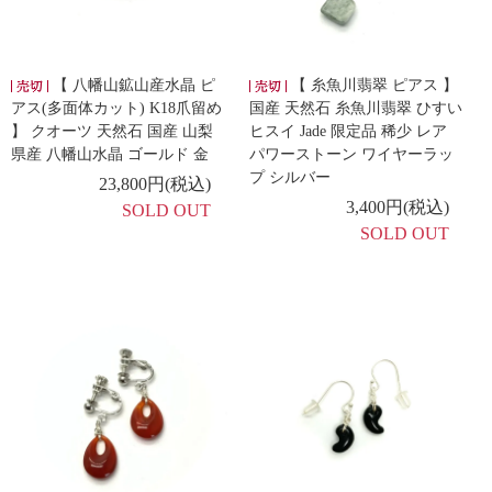
【 八幡山鉱山産水晶 ピ
【 糸魚川翡翠 ピアス 】
アス(多面体カット) K18爪留め
国産 天然石 糸魚川翡翠 ひすい
】 クオーツ 天然石 国産 山梨
ヒスイ Jade 限定品 稀少 レア
県産 八幡山水晶 ゴールド 金
パワーストーン ワイヤーラッ
プ シルバー
23,800円(税込)
3,400円(税込)
SOLD OUT
SOLD OUT