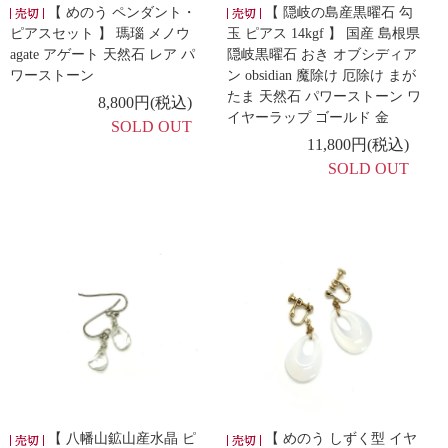
【 めのう ペンダント・
【 隠岐の島産黒曜石 勾
ピアスセット 】 瑪瑙 メノウ
玉 ピアス 14kgf 】 国産 島根県
agate アゲート 天然石 レア パ
隠岐黒曜石 おき オブシディア
ワーストーン
ン obsidian 魔除け 厄除け まが
たま 天然石 パワーストーン ワ
8,800円(税込)
イヤーラップ ゴールド 金
SOLD OUT
11,800円(税込)
SOLD OUT
【 八幡山鉱山産水晶 ピ
【 めのう しずく型 イヤ