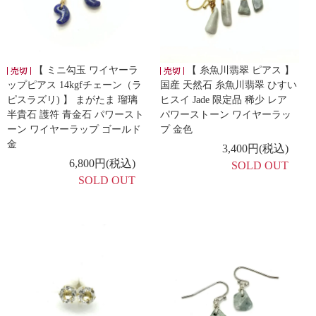
【 ミニ勾玉 ワイヤーラ
【 糸魚川翡翠 ピアス 】
ップピアス 14kgfチェーン（ラ
国産 天然石 糸魚川翡翠 ひすい
ピスラズリ) 】 まがたま 瑠璃
ヒスイ Jade 限定品 稀少 レア
半貴石 護符 青金石 パワースト
パワーストーン ワイヤーラッ
ーン ワイヤーラップ ゴールド
プ 金色
金
3,400円(税込)
6,800円(税込)
SOLD OUT
SOLD OUT