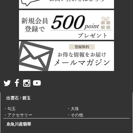
出雲石 / 碧玉
・勾玉
・大珠
・アクセサリー
・その他
糸魚川産翡翠