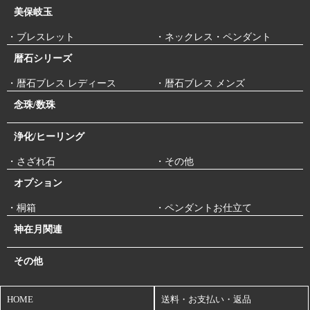
美保岐玉
・ブレスレット
・ネックレス・ペンダント
暦石シリーズ
・暦石ブレス レディース
・暦石ブレス メンズ
念珠/数珠
浄化/ヒーリング
・さざれ石
・その他
オプション
・桐箱
・ペンダントお仕立て
神在月関連
その他
HOME
送料・お支払い・返品