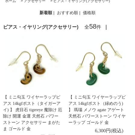
ホーム
>
アクセサリー
>
ピアス・イヤリング(アクセサリー)
新着順
|
おすすめ順
|
価格順
58
ピアス・イヤリング(アクセサリー)
全
件
｜
【 ミニ勾玉 ワイヤーラップピ
【 ミニ勾玉 ワイヤーラップピ
アス 14kgfポスト（タイガーア
アス 14kgfポスト（緑めのう)
イ) 】 虎目石 tigereye 魔除け 厄
】 瑪瑙 メノウ agate アゲート
除け 開運 金運 天然石 パワー
天然石 パワーストーン ワイヤ
ストーン アクセサリー まがた
ーラップ ゴールド 金
ま ゴールド 金
6,300円(税込)