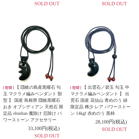
SOLD OUT
SOLD OUT
【 隠岐の島産黒曜石 勾
【 出雲石／碧玉 勾玉 中
玉 マクラメ編みペンダント 獣
マクラメ編みペンダント 】 出
型 】 国産 島根県 隠岐黒曜石
雲石 国産 花仙山 青めのう 緑
おき オブシディアン 天然石 限
限定品 稀少 レア パワーストー
定品 obsidian 魔除け 厄除け パ
ン 14kgf 赤めのう 黒柿
ワーストーン アクセサリー
28,100円(税込)
33,100円(税込)
SOLD OUT
SOLD OUT