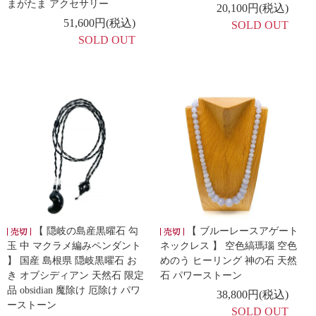
まがたま アクセサリー
20,100円(税込)
51,600円(税込)
SOLD OUT
SOLD OUT
【 隠岐の島産黒曜石 勾
【 ブルーレースアゲート
玉 中 マクラメ編みペンダント
ネックレス 】 空色縞瑪瑙 空色
】 国産 島根県 隠岐黒曜石 お
めのう ヒーリング 神の石 天然
き オブシディアン 天然石 限定
石 パワーストーン
品 obsidian 魔除け 厄除け パワ
38,800円(税込)
ーストーン
SOLD OUT