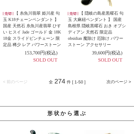
【 糸魚川翡翠 姫川産 勾
【 隠岐の島産黒曜石 勾
玉 K18チェーンペンダント 】
玉 大麻紐ペンダント 】 国産
国産 天然石 糸魚川産翡翠 ひす
島根県 隠岐黒曜石 おき オブシ
い ヒスイ Jade ゴールド 金 18K
ディアン 天然石 限定品
18金 スライドピンチェーン 限
obsidian 魔除け 厄除け パワー
定品 稀少 レア パワーストーン
ストーン アクセサリー
153,700円(税込)
39,600円(税込)
SOLD OUT
SOLD OUT
274
< 前のページ
次のページ >
全
件 [ 1-50 ]
形状から選ぶ