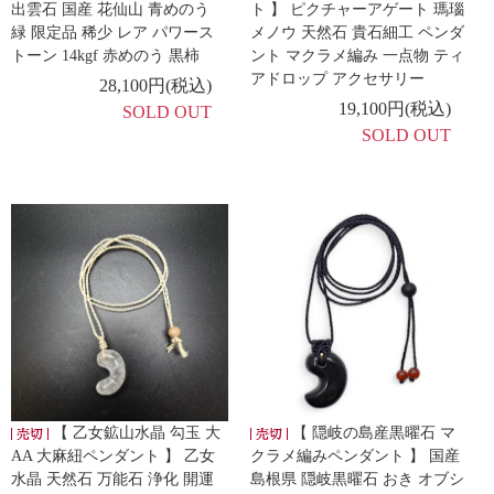
出雲石 国産 花仙山 青めのう
ト 】 ピクチャーアゲート 瑪瑙
緑 限定品 稀少 レア パワース
メノウ 天然石 貴石細工 ペンダ
トーン 14kgf 赤めのう 黒柿
ント マクラメ編み 一点物 ティ
アドロップ アクセサリー
28,100円(税込)
19,100円(税込)
SOLD OUT
SOLD OUT
【 乙女鉱山水晶 勾玉 大
【 隠岐の島産黒曜石 マ
AA 大麻紐ペンダント 】 乙女
クラメ編みペンダント 】 国産
水晶 天然石 万能石 浄化 開運
島根県 隠岐黒曜石 おき オブシ