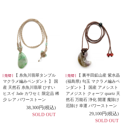
【 糸魚川翡翠タンブル
【 裏半田鉱山産 紫水晶
マクラメ編みペンダント 】 国
(福島県) 勾玉 マクラメ編みペ
産 天然石 糸魚川翡翠 ひすい
ンダント 】 国産 アメシスト
ヒスイ Jade カワセミ 限定品 稀
アメジスト クォーツ quartz 天
少 レア パワーストーン
然石 万能石 浄化 開運 魔除け
厄除け 幸運 パワーストーン
38,300円(税込)
29,100円(税込)
SOLD OUT
SOLD OUT