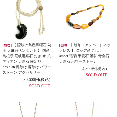
【 隠岐の島産黒曜石 勾
【 琥珀（アンバー）ネッ
玉 大麻紐ペンダント 】 国産
クレス 】 ロシア産 こはく
島根県 隠岐黒曜石 おき オブシ
amber 瑠璃 半貴石 護符 青金石
ディアン 天然石 限定品
天然石 パワーストーン
obsidian 魔除け 厄除け パワー
4,800円(税込)
ストーン アクセサリー
SOLD OUT
39,600円(税込)
SOLD OUT