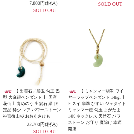
7,800円(税込)
SOLD OUT
SOLD OUT
【 出雲石／碧玉 勾玉 巴
【 ミャンマー翡翠 ワイ
型 大麻紐ペンダント 】 国産
ヤーラップペンダント 14kgf 】
花仙山 青めのう 出雲石 緑 限
ヒスイ 翡翠 ひすい ジェダイト
定品 稀少 レア パワーストーン
ミャンマー産 勾玉 まがたま
神宮御山杉 おおあさひも
14K ネックレス 天然石 パワー
ストーン お守り 魔除け 幸運
22,700円(税込)
開運
SOLD OUT