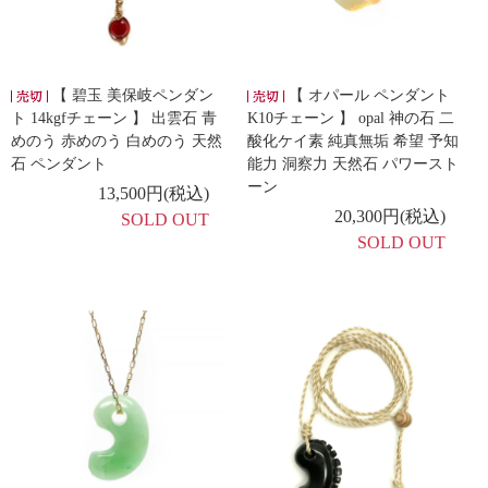
【 碧玉 美保岐ペンダン
【 オパール ペンダント
ト 14kgfチェーン 】 出雲石 青
K10チェーン 】 opal 神の石 二
めのう 赤めのう 白めのう 天然
酸化ケイ素 純真無垢 希望 予知
石 ペンダント
能力 洞察力 天然石 パワースト
ーン
13,500円(税込)
20,300円(税込)
SOLD OUT
SOLD OUT