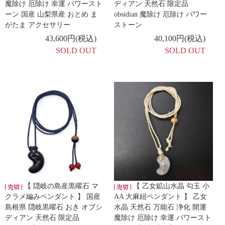
魔除け 厄除け 幸運 パワースト
ディアン 天然石 限定品
ーン 国産 山梨県産 おとめ ま
obsidian 魔除け 厄除け パワー
がたま アクセサリー
ストーン
43,600円(税込)
40,100円(税込)
SOLD OUT
SOLD OUT
【 隠岐の島産黒曜石 マ
【 乙女鉱山水晶 勾玉 小
クラメ編みペンダント 】 国産
AA 大麻紐ペンダント 】 乙女
島根県 隠岐黒曜石 おき オブシ
水晶 天然石 万能石 浄化 開運
ディアン 天然石 限定品
魔除け 厄除け 幸運 パワースト