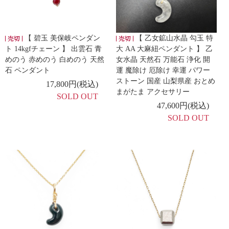
【 碧玉 美保岐ペンダン
【 乙女鉱山水晶 勾玉 特
ト 14kgfチェーン 】 出雲石 青
大 AA 大麻紐ペンダント 】 乙
めのう 赤めのう 白めのう 天然
女水晶 天然石 万能石 浄化 開
石 ペンダント
運 魔除け 厄除け 幸運 パワー
ストーン 国産 山梨県産 おとめ
17,800円(税込)
まがたま アクセサリー
SOLD OUT
47,600円(税込)
SOLD OUT