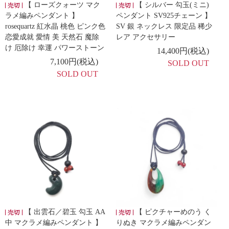
【 ローズクォーツ マク
【 シルバー 勾玉(ミニ)
ラメ編みペンダント 】
ペンダント SV925チェーン 】
rosequartz 紅水晶 桃色 ピンク色
SV 銀 ネックレス 限定品 稀少
恋愛成就 愛情 美 天然石 魔除
レア アクセサリー
け 厄除け 幸運 パワーストーン
14,400円(税込)
7,100円(税込)
SOLD OUT
SOLD OUT
【 出雲石／碧玉 勾玉 AA
【 ピクチャーめのう く
中 マクラメ編みペンダント 】
りぬき マクラメ編みペンダン