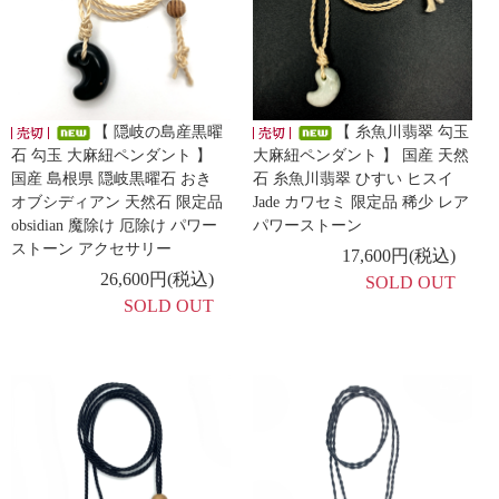
【 隠岐の島産黒曜
【 糸魚川翡翠 勾玉
石 勾玉 大麻紐ペンダント 】
大麻紐ペンダント 】 国産 天然
国産 島根県 隠岐黒曜石 おき
石 糸魚川翡翠 ひすい ヒスイ
オブシディアン 天然石 限定品
Jade カワセミ 限定品 稀少 レア
obsidian 魔除け 厄除け パワー
パワーストーン
ストーン アクセサリー
17,600円(税込)
26,600円(税込)
SOLD OUT
SOLD OUT