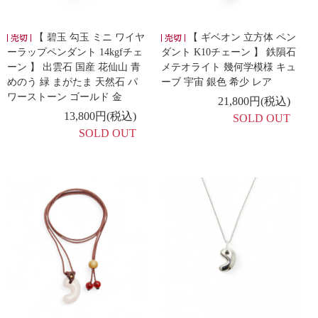
【 碧玉 勾玉 ミニ ワイヤ
【 ギベオン 立方体 ペン
ーラップペンダント 14kgfチェ
ダント K10チェーン 】 鉄隕石
ーン 】 出雲石 国産 花仙山 青
メテオライト 幾何学模様 キュ
めのう 緑 まがたま 天然石 パ
ーブ 宇宙 銀色 希少 レア
ワーストーン ゴールド 金
21,800円(税込)
13,800円(税込)
SOLD OUT
SOLD OUT