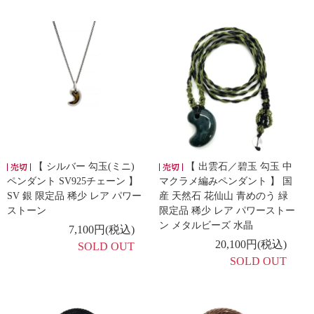
【 シルバー 勾玉(ミニ)
【 出雲石／碧玉 勾玉 中
ペンダント SV925チェーン 】
マクラメ編みペンダント 】 国
SV 銀 限定品 稀少 レア パワー
産 天然石 花仙山 青めのう 緑
ストーン
限定品 稀少 レア パワーストー
ン メタルビーズ 水晶
7,100円(税込)
20,100円(税込)
SOLD OUT
SOLD OUT