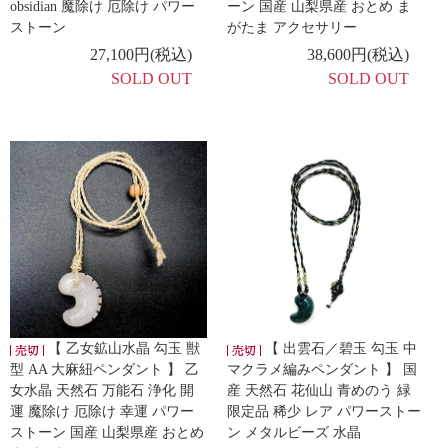
obsidian 魔除け 厄除け パワー
ーン 国産 山梨県産 おとめ ま
ストーン
がたま アクセサリー
27,100円(税込)
38,600円(税込)
SOLD OUT
SOLD OUT
【 乙女鉱山水晶 勾玉 獣
【 出雲石／碧玉 勾玉 中
型 AA 大麻紐ペンダント 】 乙
マクラメ編みペンダント 】 国
女水晶 天然石 万能石 浄化 開
産 天然石 花仙山 青めのう 緑
運 魔除け 厄除け 幸運 パワー
限定品 稀少 レア パワーストー
ストーン 国産 山梨県産 おとめ
ン メタルビーズ 水晶