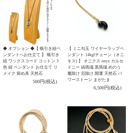
◆ オプション ◆【 蝋引き紐ペ
【 ミニ勾玉 ワイヤーラップペ
ンダントへお仕立て 】 蝋引き
ンダント 14kgfチェーン（オニ
紐 ワックスコード コットン 3
キス) 】 オニクス onyx カルセ
色 紐 ペンダント お仕立て リ
ドニー 縞瑪瑙 黒瑪瑙 めのう
メイク 留め具 天然石
魔除け 厄除け 開運 天然石 パ
ワーストーン まがたま
500円(税込)
6,500円(税込)