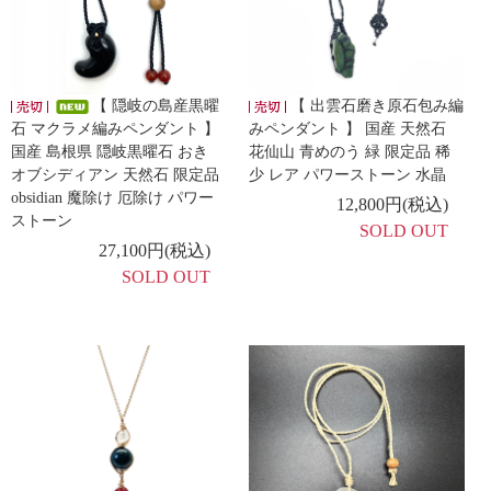
【 隠岐の島産黒曜
【 出雲石磨き原石包み編
石 マクラメ編みペンダント 】
みペンダント 】 国産 天然石
国産 島根県 隠岐黒曜石 おき
花仙山 青めのう 緑 限定品 稀
オブシディアン 天然石 限定品
少 レア パワーストーン 水晶
obsidian 魔除け 厄除け パワー
12,800円(税込)
ストーン
SOLD OUT
27,100円(税込)
SOLD OUT