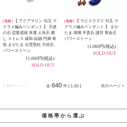
【 アクアマリン 勾玉 マ
【 ラピスラズリ 勾玉 マ
クラメ編みペンダント 】 天使
クラメ編みペンダント 】 まが
の石 恋愛成就 幸運 人魚石 癒
たま 瑠璃 半貴石 護符 青金石
し ストレス 緩和 結婚 円満 青
パワーストーン
色 まがたま 出雲黒松 天然石
11,060円(税込)
パワーストーン
SOLD OUT
11,060円(税込)
SOLD OUT
640
< 前のページ
次のページ >
全
件 [ 1-50 ]
価格帯から選ぶ