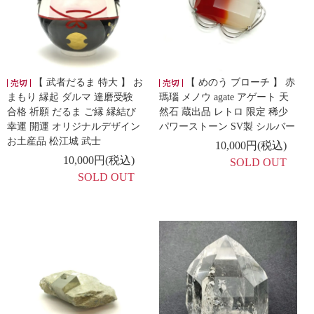
【 武者だるま 特大 】 お
【 めのう ブローチ 】 赤
まもり 縁起 ダルマ 達磨受験
瑪瑙 メノウ agate アゲート 天
合格 祈願 だるま ご縁 縁結び
然石 蔵出品 レトロ 限定 稀少
幸運 開運 オリジナルデザイン
パワーストーン SV製 シルバー
お土産品 松江城 武士
10,000円(税込)
10,000円(税込)
SOLD OUT
SOLD OUT