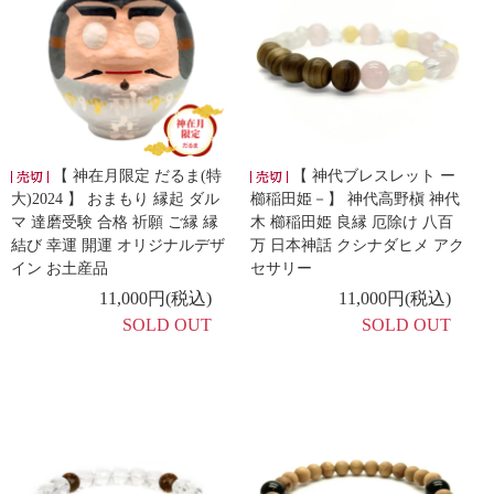
【 神在月限定 だるま(特
【 神代ブレスレット ー
大)2024 】 おまもり 縁起 ダル
櫛稲田姫－】 神代高野槇 神代
マ 達磨受験 合格 祈願 ご縁 縁
木 櫛稲田姫 良縁 厄除け 八百
結び 幸運 開運 オリジナルデザ
万 日本神話 クシナダヒメ アク
イン お土産品
セサリー
11,000円(税込)
11,000円(税込)
SOLD OUT
SOLD OUT