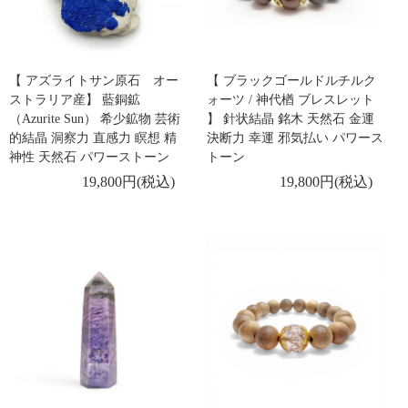
【 アズライトサン原石 オー
【 ブラックゴールドルチルク
ストラリア産】 藍銅鉱
ォーツ / 神代楢 ブレスレット
（Azurite Sun） 希少鉱物 芸術
】 針状結晶 銘木 天然石 金運
的結晶 洞察力 直感力 瞑想 精
決断力 幸運 邪気払い パワース
神性 天然石 パワーストーン
トーン
19,800円(税込)
19,800円(税込)