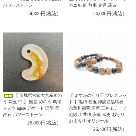
パワーストーン
カエル 蛙 無事 金運 帰る
24,800円(税込)
26,000円(税込)
【 茨城県常陸大宮産めの
【 よすかの守り玉 ブレスレッ
う 勾玉 中 】 国産 めのう 瑪瑙
ト 】黒柿 碧玉 諏訪産黒曜石
メノウ agate アゲート 巴型 天
糸魚川翡翠 国産 三神モチーフ
然石 パワーストーン
厄除け 豊穣 安産 武勇 お守り
おまもり オリジナル
26,000円(税込)
26,400円(税込)