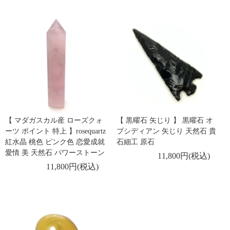
【 マダガスカル産 ローズクォ
【 黒曜石 矢じり 】 黒曜石 オ
ーツ ポイント 特上 】rosequartz
ブシディアン 矢じり 天然石 貴
紅水晶 桃色 ピンク色 恋愛成就
石細工 原石
愛情 美 天然石 パワーストーン
11,800円(税込)
11,800円(税込)