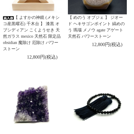
【 よすかの神鏡 (メキシ
【 めのう オブジェ 】 ジオー
コ産黒曜石) 千木台 】 漆黒 オ
ド ヘキサゴンポイント 縞めの
ブシディアン こくようせき 天
う 瑪瑙 メノウ agate アゲート
然ガラス mexico 天然石 限定品
天然石 パワーストーン
obsidian 魔除け 厄除け パワー
12,800円(税込)
ストーン
12,800円(税込)