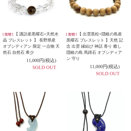
【 諏訪産黒曜石×天然水
【 出雲黒松×隠岐の島産
晶 ブレスレット 】 長野県産
黒曜石 ブレスレット 】天然 記
オブシディアン 限定 一点物 天
念 出雲 縁結び 神話 香り 癒し
然石 自然石 希少
隠岐の島 馬蹄石 オブシディア
ン 守り
11,000円(税込)
11,000円(税込)
SOLD OUT
SOLD OUT