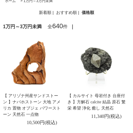
ホーム
>
1万円～3万円未満
新着順
|
おすすめ順
|
価格順
640
1万円～3万円未満
全
件
｜
【 アリゾナ州産サンドストー
【 カルサイト 母岩付き 台座付
ン 】ナバホストーン 大地 アメ
き 】方解石 calcite 結晶 原石 繁
リカ 置物 オブジェ パワースト
栄 希望 浄化 癒し 天然石
ーン 天然石 一点物
11,340円(税込)
10,500円(税込)