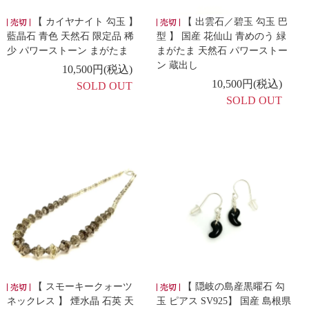
【 カイヤナイト 勾玉 】
【 出雲石／碧玉 勾玉 巴
藍晶石 青色 天然石 限定品 稀
型 】 国産 花仙山 青めのう 緑
少 パワーストーン まがたま
まがたま 天然石 パワーストー
ン 蔵出し
10,500円(税込)
10,500円(税込)
SOLD OUT
SOLD OUT
【 スモーキークォーツ
【 隠岐の島産黒曜石 勾
ネックレス 】 煙水晶 石英 天
玉 ピアス SV925】 国産 島根県