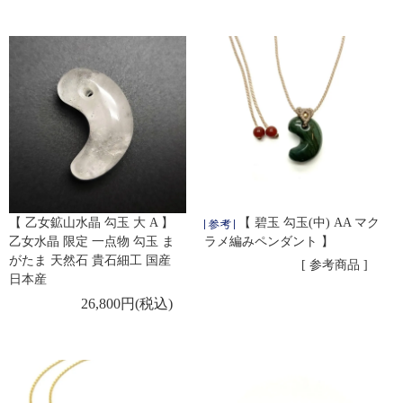
【 乙女鉱山水晶 勾玉 大 A 】
【 碧玉 勾玉(中) AA マク
乙女水晶 限定 一点物 勾玉 ま
ラメ編みペンダント 】
がたま 天然石 貴石細工 国産
[ 参考商品 ]
日本産
26,800円(税込)