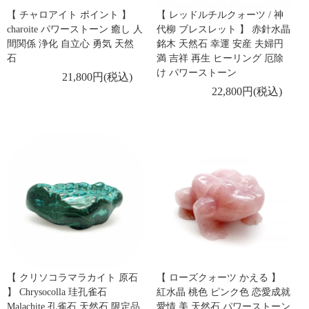
【 チャロアイト ポイント 】
【 レッドルチルクォーツ / 神
charoite パワーストーン 癒し 人
代柳 ブレスレット 】 赤針水晶
間関係 浄化 自立心 勇気 天然
銘木 天然石 幸運 安産 夫婦円
石
満 吉祥 再生 ヒーリング 厄除
け パワーストーン
21,800円(税込)
22,800円(税込)
【 クリソコラマラカイト 原石
【 ローズクォーツ かえる 】
】 Chrysocolla 珪孔雀石
紅水晶 桃色 ピンク色 恋愛成就
Malachite 孔雀石 天然石 限定品
愛情 美 天然石 パワーストーン