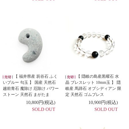
【 福井県産 笏谷石 ふく
【 隠岐の島産黒曜石 水
いブルー 勾玉 】 国産 天然石
晶 ブレスレット 10mm玉 】 隠
越前青石 魔除け 厄除け パワー
岐産 馬蹄石 オブシディアン 限
ストーン 天然石 まがたま
定 天然石 ゴムブレス
10,800円(税込)
10,900円(税込)
SOLD OUT
SOLD OUT