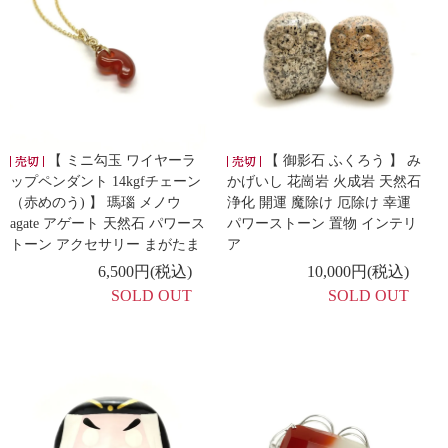
【 ミニ勾玉 ワイヤーラ
【 御影石 ふくろう 】 み
ップペンダント 14kgfチェーン
かげいし 花崗岩 火成岩 天然石
（赤めのう) 】 瑪瑙 メノウ
浄化 開運 魔除け 厄除け 幸運
agate アゲート 天然石 パワース
パワーストーン 置物 インテリ
トーン アクセサリー まがたま
ア
6,500円(税込)
10,000円(税込)
SOLD OUT
SOLD OUT