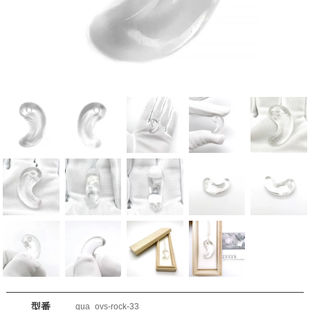
型番
qua_ovs-rock-33