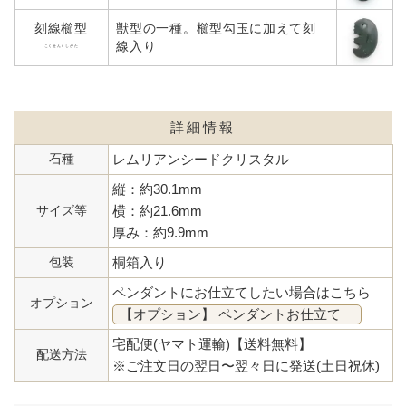
刻線櫛型
獣型の一種。櫛型勾玉に加えて刻
線入り
こくせんくしがた
詳細情報
石種
レムリアンシードクリスタル
縦：約30.1mm
サイズ等
横：約21.6mm
厚み：約9.9mm
包装
桐箱入り
ペンダントにお仕立てしたい場合はこちら
オプション
【オプション】 ペンダントお仕立て
宅配便(ヤマト運輸)【送料無料】
配送方法
※ご注文日の翌日〜翌々日に発送(土日祝休)