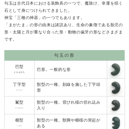
勾玉は古代日本における装飾具の一つで、魔除け、幸運を招く
石として
身につけられてきました。
神宝「三種の神器」の一つでもあります。
「まがたま」の形の由来は諸説あり、生命の象徴である胎児の
形・
太陽と月が重なり合った形・動物の歯牙の形などさまざま
です。
勾玉の形
巴型
巴形。一般的な形
ともえがた
丁字型
獣型の一種。刻線を施した丁字頭
形
ていじけい
鬣型
獣型の一種。背びれ様の切れ込み
入り
たてがみがた
櫛型
獣型の一種。獣脚や櫛様の突起が
ある
くしがた