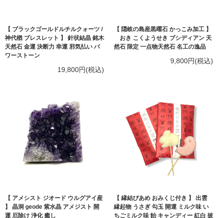
【 ブラックゴールドルチルクォーツ /
【 隠岐の島産黒曜石 かっこみ加工 】
神代楢 ブレスレット 】 針状結晶 銘木
おき こくようせき ブシディアン 天
天然石 金運 決断力 幸運 邪気払い パ
然石 限定 一点物天然石 名工の逸品
ワーストーン
9,800円(税込)
19,800円(税込)
【 アメシスト ジオード ウルグアイ産
【 縁結びあめ おみくじ付き 】 出雲
】 晶洞 geode 紫水晶 アメジスト 開
縁起物 うさぎ 勾玉 開運 ミルク味 い
運 厄除け 浄化 癒し
ちごミルク味 飴 キャンディー 紅白 披