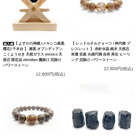
【 よすかの神鏡 (メキシコ産黒
【 レッドルチルクォーツ / 神代柳 ブ
曜石) 千木台 】 漆黒 オブシディアン
レスレット 】 赤針水晶 銘木 天然石
こくようせき 天然ガラス mexico 天
幸運 安産 夫婦円満 吉祥 再生 ヒーリ
然石 限定品 obsidian 魔除け 厄除け
ング 厄除け パワーストーン
パワーストーン
22,800円(税込)
12,800円(税込)