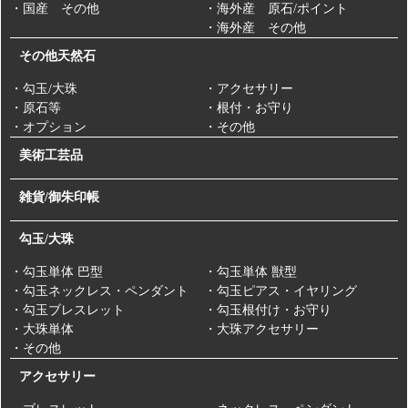
・国産 その他
・海外産 原石/ポイント
・海外産 その他
その他天然石
・勾玉/大珠
・アクセサリー
・原石等
・根付・お守り
・オプション
・その他
美術工芸品
雑貨/御朱印帳
勾玉/大珠
・勾玉単体 巴型
・勾玉単体 獣型
・勾玉ネックレス・ペンダント
・勾玉ピアス・イヤリング
・勾玉ブレスレット
・勾玉根付け・お守り
・大珠単体
・大珠アクセサリー
・その他
アクセサリー