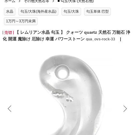
ホーム
その他天然石等
■ 勾玉/大珠 (天然石他)
水晶
勾玉/大珠(海外産水晶)
勾玉/大珠
勾玉単体 巴型
1万円～3万円未満
【 レムリアン水晶 勾玉 】 クォーツ quartz 天然石 万能石 浄
化 開運 魔除け 厄除け 幸運 パワーストーン
qua_ovs-rock-33