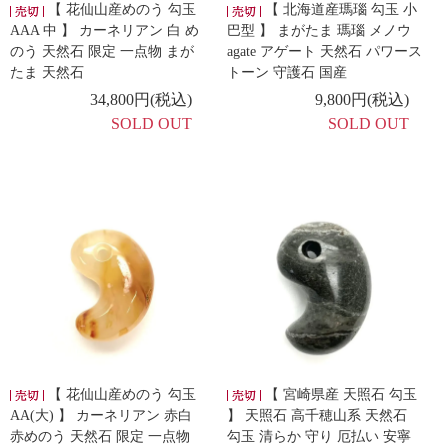
【 花仙山産めのう 勾玉
【 北海道産瑪瑙 勾玉 小
AAA 中 】 カーネリアン 白 め
巴型 】 まがたま 瑪瑙 メノウ
のう 天然石 限定 一点物 まが
agate アゲート 天然石 パワース
たま 天然石
トーン 守護石 国産
34,800円(税込)
9,800円(税込)
SOLD OUT
SOLD OUT
【 花仙山産めのう 勾玉
【 宮崎県産 天照石 勾玉
AA(大) 】 カーネリアン 赤白
】 天照石 高千穂山系 天然石
赤めのう 天然石 限定 一点物
勾玉 清らか 守り 厄払い 安寧