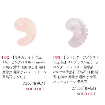
【モルガナイト 勾玉
【 ラベンダーアメシスト
AA】 ピンクベリル morganite
勾玉 獣形 AA ブラジル産 】 ラ
天然石 愛情 優美 優しさ 清純
ベンダーアメジスト 紫水晶
魔除け 厄除け パワーストーン
amethyst 天然石 万能石 浄化 開
天然石 まがたま
運 お清め 魔除け 厄除け 幸運
パワーストーン 天然石
7,800円(税込)
27,800円(税込)
SOLD OUT
SOLD OUT