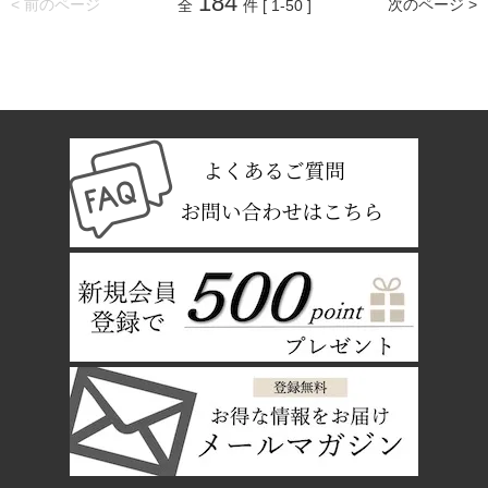
184
< 前のページ
次のページ >
全
件 [ 1-50 ]