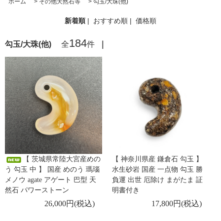
ホーム
>
その他天然石等
>
勾玉/大珠(他)
新着順
|
おすすめ順
|
価格順
184
勾玉/大珠(他)
全
件
｜
【 茨城県常陸大宮産めの
【 神奈川県産 鎌倉石 勾玉 】
う 勾玉 中 】 国産 めのう 瑪瑙
水生砂岩 国産 一点物 勾玉 勝
メノウ agate アゲート 巴型 天
負運 出世 厄除け まがたま 証
然石 パワーストーン
明書付き
26,000円(税込)
17,800円(税込)