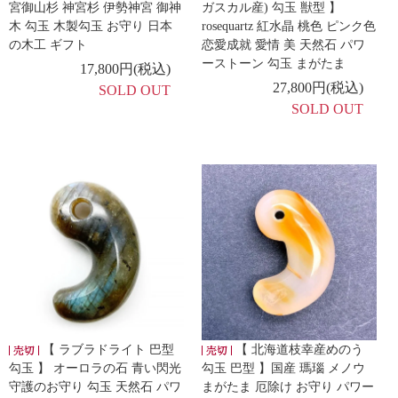
宮御山杉 神宮杉 伊勢神宮 御神
ガスカル産) 勾玉 獣型 】
木 勾玉 木製勾玉 お守り 日本
rosequartz 紅水晶 桃色 ピンク色
の木工 ギフト
恋愛成就 愛情 美 天然石 パワ
ーストーン 勾玉 まがたま
17,800円(税込)
27,800円(税込)
SOLD OUT
SOLD OUT
【 ラブラドライト 巴型
【 北海道枝幸産めのう
勾玉 】 オーロラの石 青い閃光
勾玉 巴型 】国産 瑪瑙 メノウ
守護のお守り 勾玉 天然石 パワ
まがたま 厄除け お守り パワー