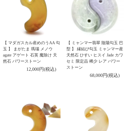
【 マダガスカル産めのうAA 勾
【 ミャンマー翡翠 陰陽勾玉 巴
玉 】 まがたま 瑪瑙 メノウ
型 】 縁結び勾玉 ミャンマー産
agate アゲート 石英 魔除け 天
天然石 ひすい ヒスイ Jade カワ
然石 パワーストーン
セミ 限定品 稀少 レア パワー
ストーン
12,000円(税込)
68,000円(税込)