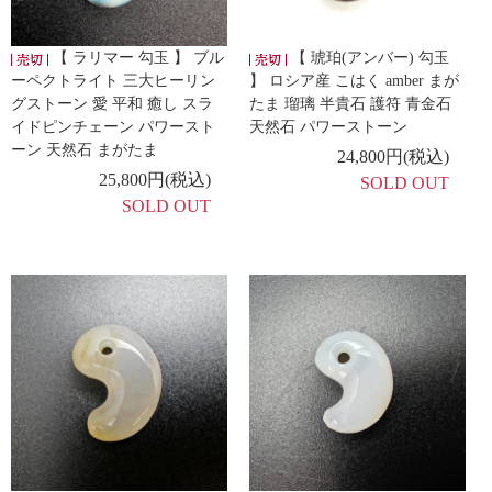
【 ラリマー 勾玉 】 ブル
【 琥珀(アンバー) 勾玉
ーペクトライト 三大ヒーリン
】 ロシア産 こはく amber まが
グストーン 愛 平和 癒し スラ
たま 瑠璃 半貴石 護符 青金石
イドピンチェーン パワースト
天然石 パワーストーン
ーン 天然石 まがたま
24,800円(税込)
25,800円(税込)
SOLD OUT
SOLD OUT