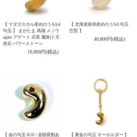
【 マダガスカル産めのうAAA
【 北海道枝幸産めのうSA 勾玉
勾玉 】 まがたま 瑪瑙 メノウ
巴型 】
agate アゲート 石英 魔除け 天
46,800円(税込)
然石 パワーストーン
18,800円(税込)
【 金の勾玉 K18 / 金額変動あ
【 黄金の勾玉 キーホルダー 】