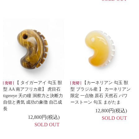
【 タイガーアイ 勾玉 獣
【カーネリアン 勾玉 獣
型 AA 南アフリカ産】 虎目石
型 ブラジル産 】 カーネリアン
tigereye 天の瞳 洞察力と決断力
限定 一点物 原石 天然石 パワ
自信と勇気 成功の象徴 自己成
ーストーン 勾玉 まがたま
長
12,800円(税込)
12,800円(税込)
SOLD OUT
SOLD OUT