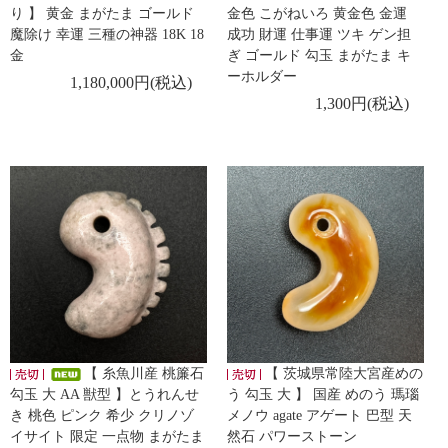
り 】 黄金 まがたま ゴールド
金色 こがねいろ 黄金色 金運
魔除け 幸運 三種の神器 18K 18
成功 財運 仕事運 ツキ ゲン担
金
ぎ ゴールド 勾玉 まがたま キ
ーホルダー
1,180,000円(税込)
1,300円(税込)
【 糸魚川産 桃簾石
【 茨城県常陸大宮産めの
勾玉 大 AA 獣型 】とうれんせ
う 勾玉 大 】 国産 めのう 瑪瑙
き 桃色 ピンク 希少 クリノゾ
メノウ agate アゲート 巴型 天
イサイト 限定 一点物 まがたま
然石 パワーストーン