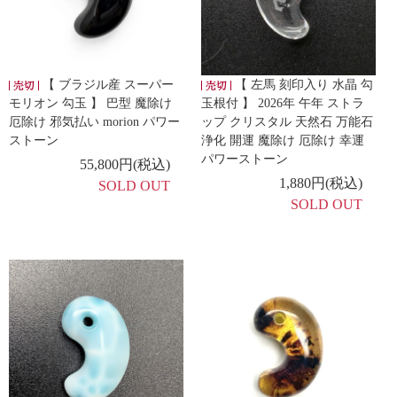
【 ブラジル産 スーパー
【 左馬 刻印入り 水晶 勾
モリオン 勾玉 】 巴型 魔除け
玉根付 】 2026年 午年 ストラ
厄除け 邪気払い morion パワー
ップ クリスタル 天然石 万能石
ストーン
浄化 開運 魔除け 厄除け 幸運
パワーストーン
55,800円(税込)
1,880円(税込)
SOLD OUT
SOLD OUT