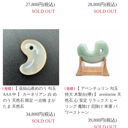
27,800円(税込)
28,800円(税込)
SOLD OUT
SOLD OUT
【 花仙山産めのう 勾玉
【 アベンチュリン 勾玉
AAA 中 】 カーネリアン 白 め
特大 木製台(欅) 】 aventurine 天
のう 天然石 限定 一点物 まが
然石 心 安定 リラックス ヒー
たま 天然石
リング 魔除け 厄除け 幸運 パ
ワーストーン
34,800円(税込)
39,800円(税込)
SOLD OUT
SOLD OUT