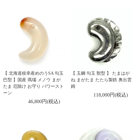
【 北海道枝幸産めのうSA 勾玉
【 玉鋼 勾玉 獣型 】 たまはが
巴型 】国産 瑪瑙 メノウ まが
ね まがたま たたら製鉄 奥出雲
たま 厄除け お守り パワースト
鉧
ーン
118,000円(税込)
46,800円(税込)