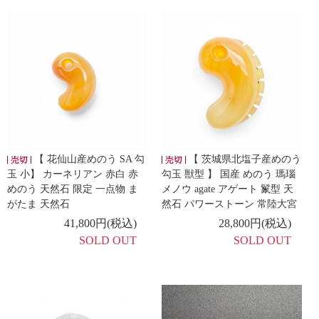
【 花仙山産めのう SA 勾
【 茨城県北塩子産めのう
玉 小】 カーネリアン 赤白 赤
勾玉 獣型 】 国産 めのう 瑪瑙
めのう 天然石 限定 一点物 ま
メノウ agate アゲート 鬣型 天
がたま 天然石
然石 パワーストーン 常陸大宮
41,800円(税込)
28,800円(税込)
SOLD OUT
SOLD OUT