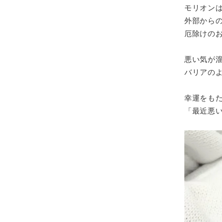
モリオン
外部から
厄除けの
悪い気が
バリアの
幸運をも
「最近悪