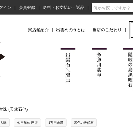
グイン
会員登録
送料・お支払い・返品
実店舗紹介
出雲めのうとは
当店のこだわり
/大珠 (天然石他)
/大珠
勾玉単体 巴型
1万円未満
黒色の天然石