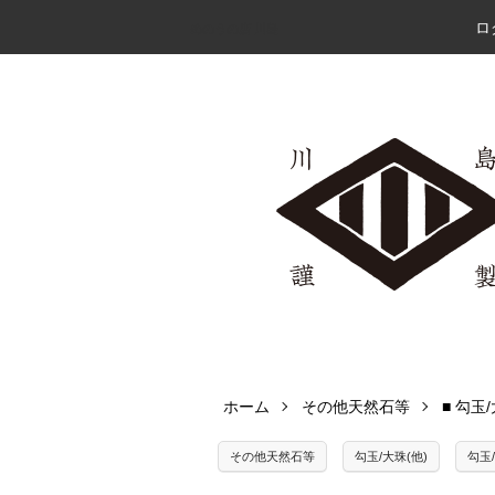
ロ
めのうの店 川島
ホーム
その他天然石等
■ 勾玉
その他天然石等
勾玉/大珠(他)
勾玉