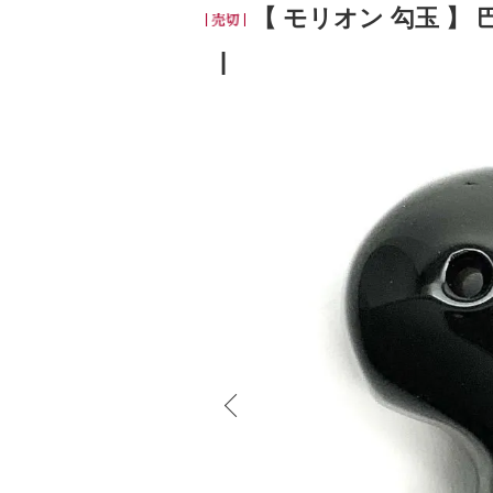
【 モリオン 勾玉 】 