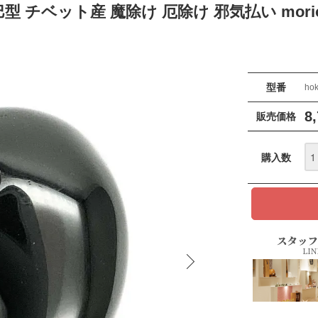
巴型 チベット産 魔除け 厄除け 邪気払い mor
型番
ho
8
販売価格
購入数