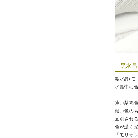
黒水晶(
黒水晶(モ
水晶中に
薄い茶褐
濃い色の
区別され
色が濃く
「モリオ