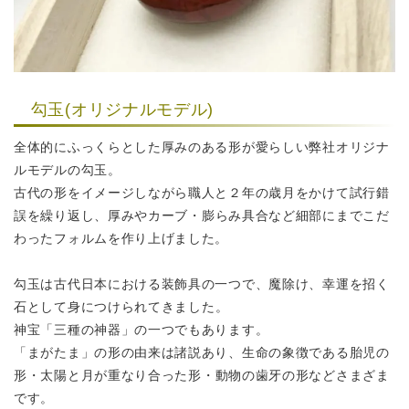
勾玉(オリジナルモデル)
全体的にふっくらとした厚みのある形が愛らしい弊社オリジナ
ルモデルの勾玉。
古代の形をイメージしながら職人と２年の歳月をかけて試行錯
誤を繰り返し、
厚みやカーブ・膨らみ具合など細部にまでこだ
わったフォルムを作り上げました。
勾玉は古代日本における装飾具の一つで、魔除け、幸運を招く
石として
身につけられてきました。
神宝「三種の神器」の一つでもあります。
「まがたま」の形の由来は諸説あり、生命の象徴である胎児の
形・
太陽と月が重なり合った形・動物の歯牙の形などさまざま
です。