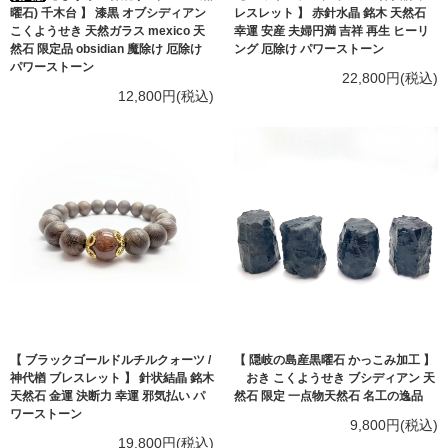
曜石) 千木台 】 漆黒 オブシディアン
レスレット 】 赤針水晶 銘木 天然石
こくようせき 天然ガラス mexico 天
幸運 安産 夫婦円満 吉祥 再生 ヒーリ
然石 限定品 obsidian 魔除け 厄除け
ング 厄除け パワーストーン
パワーストーン
22,800円(税込)
12,800円(税込)
【 ブラックゴールドルチルクォーツ /
【 隠岐の島産黒曜石 かっこみ加工 】
神代楢 ブレスレット 】 針状結晶 銘木
おき こくようせき ブシディアン 天
天然石 金運 決断力 幸運 邪気払い パ
然石 限定 一点物天然石 名工の逸品
ワーストーン
9,800円(税込)
19,800円(税込)