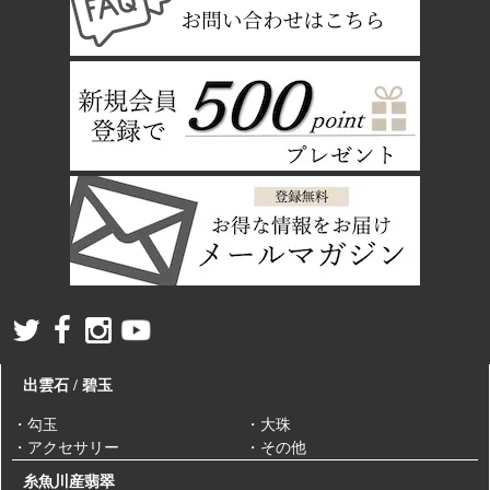
出雲石 / 碧玉
・勾玉
・大珠
・アクセサリー
・その他
糸魚川産翡翠