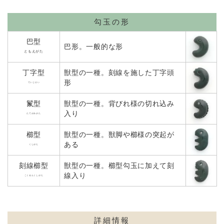
勾玉の形
巴型
巴形。一般的な形
ともえがた
丁字型
獣型の一種。刻線を施した丁字頭
形
ていじけい
鬣型
獣型の一種。背びれ様の切れ込み
入り
たてがみがた
櫛型
獣型の一種。獣脚や櫛様の突起が
ある
くしがた
刻線櫛型
獣型の一種。櫛型勾玉に加えて刻
線入り
こくせんくしがた
詳細情報