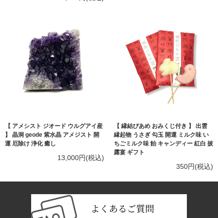
【 アメシスト ジオード ウルグアイ産
【 縁結びあめ おみくじ付き 】 出雲
】 晶洞 geode 紫水晶 アメジスト 開
縁起物 うさぎ 勾玉 開運 ミルク味 い
運 厄除け 浄化 癒し
ちごミルク味 飴 キャンディー 紅白 披
露宴 ギフト
13,000円(税込)
350円(税込)