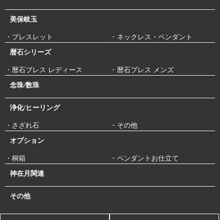
美保岐玉
・ブレスレット
・ネックレス・ペンダント
暦石シリーズ
・暦石ブレス レディース
・暦石ブレス メンズ
念珠/数珠
浄化/ヒーリング
・さざれ石
・その他
オプション
・桐箱
・ペンダントお仕立て
神在月関連
その他