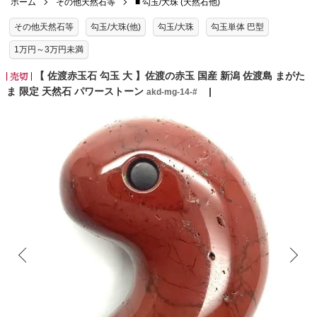
ホーム
その他天然石等
■ 勾玉/大珠 (天然石他)
その他天然石等
勾玉/大珠(他)
勾玉/大珠
勾玉単体 巴型
1万円～3万円未満
【 佐渡赤玉石 勾玉 大 】佐渡の赤玉 国産 新潟 佐渡島 まがた
ま 限定 天然石 パワーストーン
akd-mg-14-#