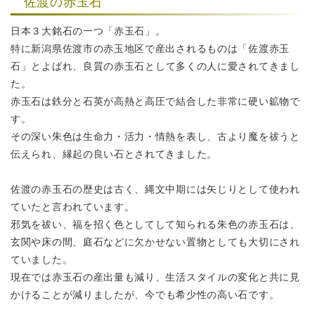
佐渡の赤玉石
日本３大銘石の一つ「赤玉石」。
特に新潟県佐渡市の赤玉地区で産出されるものは「佐渡赤玉
石」とよばれ、
良質の赤玉石として多くの人に愛されてきまし
た。
赤玉石は鉄分と石英が高熱と高圧で結合した非常に硬い鉱物で
す。
その深い朱色は生命力・活力・情熱を表し、古より魔を祓うと
伝えられ、
縁起の良い石とされてきました。
佐渡の赤玉石の歴史は古く、縄文中期には矢じりとして使われ
ていたと言われています。
邪気を祓い、福を招く色としてして知られる朱色の赤玉石は、
玄関や床の間、庭石などに欠かせない置物としても大切にされ
ていました。
現在では赤玉石の産出量も減り、生活スタイルの変化と共に見
かけることが減りましたが、
今でも希少性の高い石です。