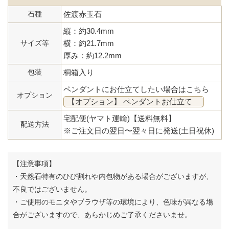
石種
佐渡赤玉石
縦：約30.4mm
サイズ等
横：約21.7mm
厚み：約12.2mm
包装
桐箱入り
ペンダントにお仕立てしたい場合はこちら
オプション
【オプション】 ペンダントお仕立て
宅配便(ヤマト運輸)【送料無料】
配送方法
※ご注文日の翌日〜翌々日に発送(土日祝休)
【注意事項】
・天然石特有のひび割れや内包物がある場合がございますが、
不良ではございません。
・ご使用のモニタやブラウザ等の環境により、色味が異なる場
合がございますので、あらかじめご了承くださいませ。