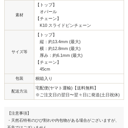
【トップ】
オパール
素材
【チェーン】
K10 スライドピンチェーン
【トップ】
縦：約13.4mm (最大)
横：約12.8mm (最大)
サイズ等
厚み：約6.1mm (最大)
【チェーン】
45cm
包装
桐箱入り
宅配便(ヤマト運輸)【送料無料】
配送方法
※ご注文日の翌日〜翌々日に発送(土日祝休)
【注意事項】
・天然石特有のひび割れや内包物がある場合がございますが、
不良ではございません。