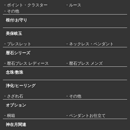
・ポイント・クラスター
・ルース
・その他
根付/お守り
美保岐玉
・ブレスレット
・ネックレス・ペンダント
暦石シリーズ
・暦石ブレス レディース
・暦石ブレス メンズ
念珠/数珠
浄化/ヒーリング
・さざれ石
・その他
オプション
・桐箱
・ペンダントお仕立て
神在月関連