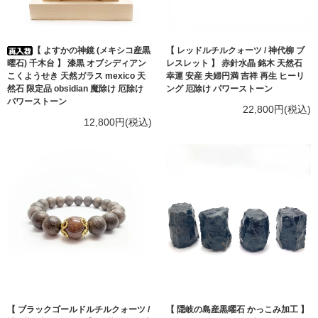
【 よすかの神鏡 (メキシコ産黒
【 レッドルチルクォーツ / 神代柳 ブ
曜石) 千木台 】 漆黒 オブシディアン
レスレット 】 赤針水晶 銘木 天然石
こくようせき 天然ガラス mexico 天
幸運 安産 夫婦円満 吉祥 再生 ヒーリ
然石 限定品 obsidian 魔除け 厄除け
ング 厄除け パワーストーン
パワーストーン
22,800円(税込)
12,800円(税込)
【 ブラックゴールドルチルクォーツ /
【 隠岐の島産黒曜石 かっこみ加工 】