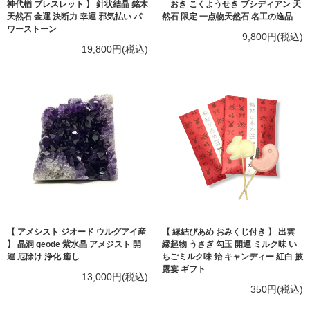
神代楢 ブレスレット 】 針状結晶 銘木
おき こくようせき ブシディアン 天
天然石 金運 決断力 幸運 邪気払い パ
然石 限定 一点物天然石 名工の逸品
ワーストーン
9,800円(税込)
19,800円(税込)
【 アメシスト ジオード ウルグアイ産
【 縁結びあめ おみくじ付き 】 出雲
】 晶洞 geode 紫水晶 アメジスト 開
縁起物 うさぎ 勾玉 開運 ミルク味 い
運 厄除け 浄化 癒し
ちごミルク味 飴 キャンディー 紅白 披
露宴 ギフト
13,000円(税込)
350円(税込)