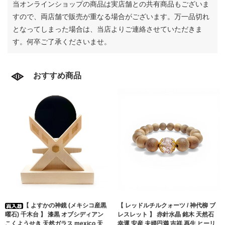
当オンラインショップの商品は実店舗との共有商品もございま
すので、両店舗で販売が重なる場合がございます。
万一品切れ
となってしまった場合は、当店よりご連絡させていただきま
す。何卒ご了承くださいませ。
おすすめ商品
【 よすかの神鏡 (メキシコ産黒
【 レッドルチルクォーツ / 神代柳 ブ
曜石) 千木台 】 漆黒 オブシディアン
レスレット 】 赤針水晶 銘木 天然石
こくようせき 天然ガラス mexico 天
幸運 安産 夫婦円満 吉祥 再生 ヒーリ