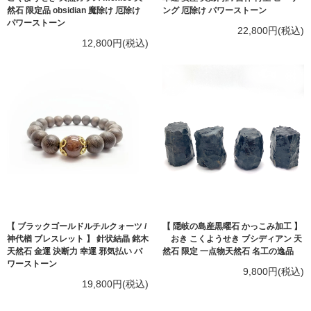
然石 限定品 obsidian 魔除け 厄除け
ング 厄除け パワーストーン
パワーストーン
22,800円(税込)
12,800円(税込)
【 ブラックゴールドルチルクォーツ /
【 隠岐の島産黒曜石 かっこみ加工 】
神代楢 ブレスレット 】 針状結晶 銘木
おき こくようせき ブシディアン 天
天然石 金運 決断力 幸運 邪気払い パ
然石 限定 一点物天然石 名工の逸品
ワーストーン
9,800円(税込)
19,800円(税込)