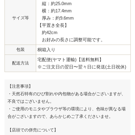
縦：約25.0mm
横：約17.4mm
サイズ等
厚み：約9.6mm
【平置き全長】
約42cm
お好みの長さに調整可能です。
包装
桐箱入り
宅配便(ヤマト運輸)【送料無料】
配送方法
※ご注文日の翌日〜翌々日に発送(土日祝休)
【注意事項】
・天然石特有のひび割れや内包物がある場合がございますが、
不良ではございません。
・ご使用のモニタやブラウザ等の環境により、色味が異なる場
合がございますので、あらかじめご了承くださいませ。
【店頭での併売について】