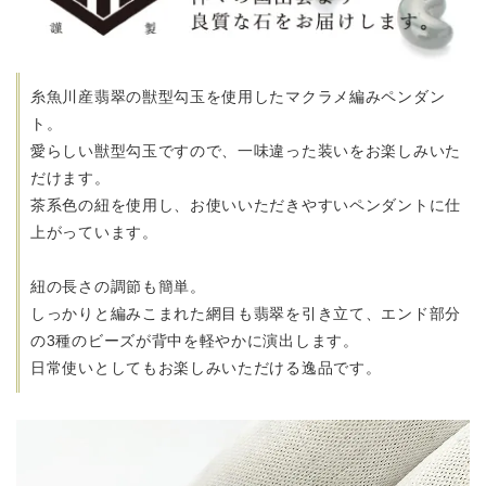
糸魚川産翡翠の獣型勾玉を使用したマクラメ編みペンダン
ト。
愛らしい獣型勾玉ですので、一味違った装いを
お楽しみいた
だけます。
茶系色の紐を使用し、お使いいただきやすい
ペンダントに仕
上がっています。
紐の長さの調節も簡単。
しっかりと編みこまれた網目も翡翠を引き立て、
エンド部分
の3種のビーズが背中を軽やかに演出します。
日常使いとしてもお楽しみいただける逸品です。