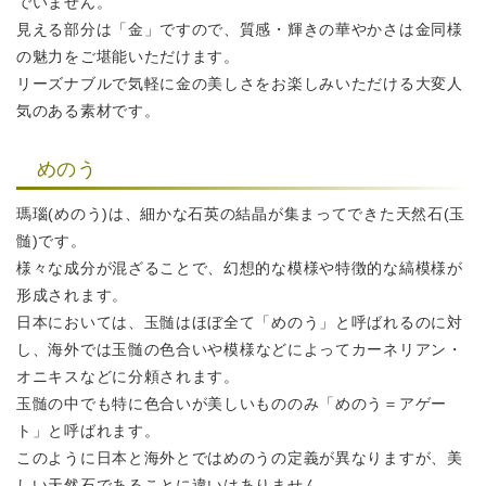
でいません。
見える部分は「金」ですので、質感・輝きの華やかさは金同様
の魅力をご堪能いただけます。
リーズナブルで気軽に金の美しさをお楽しみいただける大変人
気のある素材です。
めのう
瑪瑙(めのう)は、細かな石英の結晶が集まってできた天然石(玉
髄)です。
様々な成分が混ざることで、幻想的な模様や特徴的な縞模様が
形成されます。
日本においては、玉髄はほぼ全て「めのう」と呼ばれるのに対
し、
海外では玉髄の色合いや模様などによってカーネリアン・
オニキスなどに分頼されます。
玉髄の中でも特に色合いが美しいもののみ「めのう＝アゲー
ト」と呼ばれます。
このように日本と海外とではめのうの定義が異なりますが、
美
しい天然石であることに違いはありません。