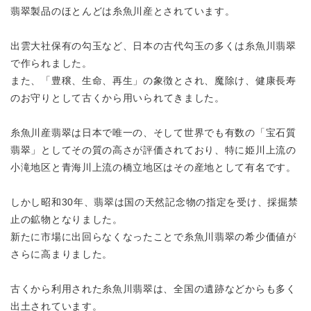
翡翠製品のほとんどは糸魚川産とされています。
出雲大社保有の勾玉など、日本の古代勾玉の多くは糸魚川翡翠
で作られました。
また、「豊穣、生命、再生」の象徴とされ、魔除け、健康長寿
のお守りとして
古くから用いられてきました。
糸魚川産翡翠は日本で唯一の、そして世界でも有数の「宝石質
翡翠」として
その質の高さが評価されており、特に姫川上流の
小滝地区と
青海川上流の橋立地区はその産地として有名です。
しかし昭和30年、翡翠は国の天然記念物の指定を受け、採掘禁
止の鉱物となりました。
新たに市場に出回らなくなったことで糸魚川翡翠の希少価値が
さらに高まりました。
古くから利用された糸魚川翡翠は、全国の遺跡などからも多く
出土されています。