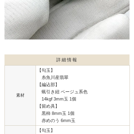
詳細情報
【勾玉】
糸魚川産翡翠
【編込部】
蝋引き紐 ベージュ系色
素材
14kgf 3mm玉 1個
【留め具】
黒柿 8mm玉 1個
赤めのう 6mm玉
【勾玉】