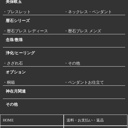
美保岐玉
・ブレスレット
・ネックレス・ペンダント
暦石シリーズ
・暦石ブレス レディース
・暦石ブレス メンズ
念珠/数珠
浄化/ヒーリング
・さざれ石
・その他
オプション
・桐箱
・ペンダントお仕立て
神在月関連
その他
HOME
送料・お支払い・返品