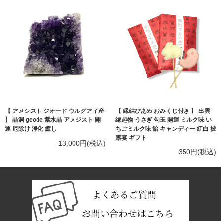
【 アメシスト ジオード ウルグアイ産
【 縁結びあめ おみくじ付き 】 出雲
】 晶洞 geode 紫水晶 アメジスト 開
縁起物 うさぎ 勾玉 開運 ミルク味 い
運 厄除け 浄化 癒し
ちごミルク味 飴 キャンディー 紅白 披
露宴 ギフト
13,000円(税込)
350円(税込)