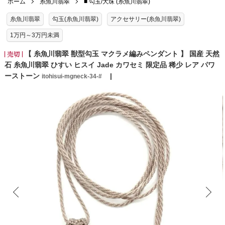
ホーム
糸魚川翡翠
■ 勾玉/大珠 (糸魚川翡翠)
糸魚川翡翠
勾玉(糸魚川翡翠)
アクセサリー(糸魚川翡翠)
1万円～3万円未満
【 糸魚川翡翠 獣型勾玉 マクラメ編みペンダント 】 国産 天然
石 糸魚川翡翠 ひすい ヒスイ Jade カワセミ 限定品 稀少 レア パワ
ーストーン
itohisui-mgneck-34-#