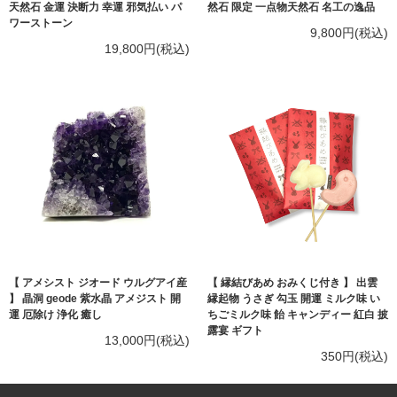
天然石 金運 決断力 幸運 邪気払い パ
然石 限定 一点物天然石 名工の逸品
ワーストーン
9,800円(税込)
19,800円(税込)
【 アメシスト ジオード ウルグアイ産
【 縁結びあめ おみくじ付き 】 出雲
】 晶洞 geode 紫水晶 アメジスト 開
縁起物 うさぎ 勾玉 開運 ミルク味 い
運 厄除け 浄化 癒し
ちごミルク味 飴 キャンディー 紅白 披
露宴 ギフト
13,000円(税込)
350円(税込)