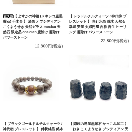
【 よすかの神鏡 (メキシコ産黒
【 レッドルチルクォーツ / 神代柳 ブ
曜石) 千木台 】 漆黒 オブシディアン
レスレット 】 赤針水晶 銘木 天然石
こくようせき 天然ガラス mexico 天
幸運 安産 夫婦円満 吉祥 再生 ヒーリ
然石 限定品 obsidian 魔除け 厄除け
ング 厄除け パワーストーン
パワーストーン
22,800円(税込)
12,800円(税込)
【 ブラックゴールドルチルクォーツ /
【 隠岐の島産黒曜石 かっこみ加工 】
神代楢 ブレスレット 】 針状結晶 銘木
おき こくようせき ブシディアン 天