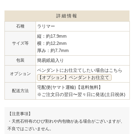
詳細情報
石種
ラリマー
縦：約17.9mm
サイズ等
横：約12.2mm
厚み：約7.7mm
包装
簡易紙箱入り
ペンダントにお仕立てしたい場合はこちら
オプション
【オプション】ペンダントお仕立て
宅配便(ヤマト運輸)【送料無料】
配送方法
※ご注文日の翌日〜翌々日に発送(土日祝休)
【注意事項】
・天然石特有のひび割れや内包物がある場合がございますが、
不良ではございません。