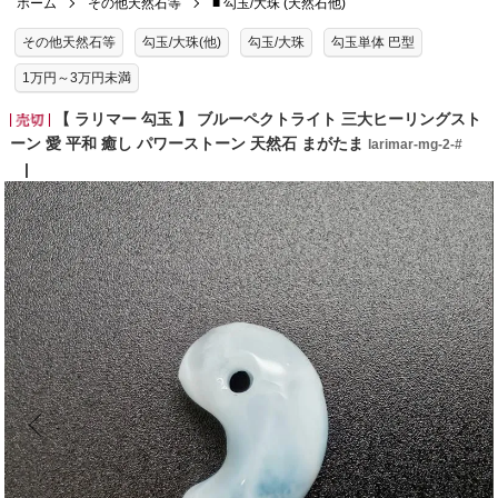
ホーム
その他天然石等
■ 勾玉/大珠 (天然石他)
その他天然石等
勾玉/大珠(他)
勾玉/大珠
勾玉単体 巴型
1万円～3万円未満
【 ラリマー 勾玉 】 ブルーペクトライト 三大ヒーリングスト
ーン 愛 平和 癒し パワーストーン 天然石 まがたま
larimar-mg-2-#