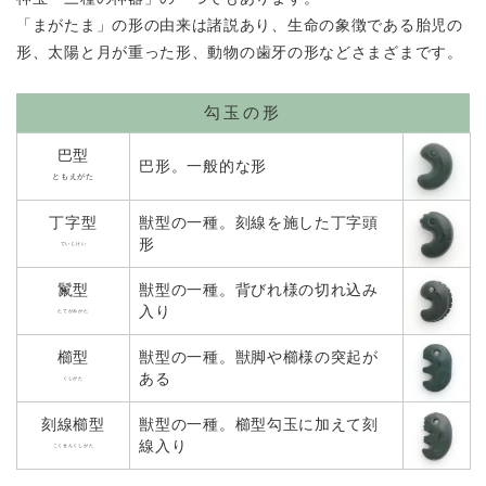
「まがたま」の形の由来は諸説あり、生命の象徴である胎児の
形、
太陽と月が重った形、動物の歯牙の形などさまざまです。
勾玉の形
巴型
巴形。一般的な形
ともえがた
丁字型
獣型の一種。刻線を施した丁字頭
形
ていじけい
鬣型
獣型の一種。背びれ様の切れ込み
入り
たてがみがた
櫛型
獣型の一種。獣脚や櫛様の突起が
ある
くしがた
刻線櫛型
獣型の一種。櫛型勾玉に加えて刻
線入り
こくせんくしがた