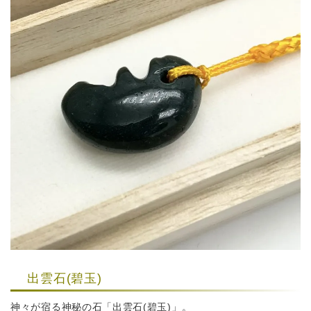
出雲石(碧玉)
神々が宿る神秘の石「出雲石(碧玉)」。