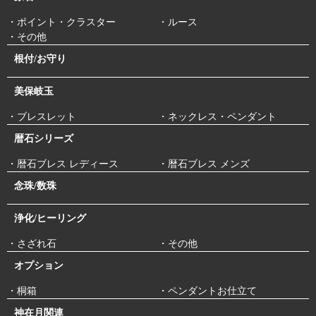
・ポイント・クラスター
・ルース
・その他
根付/お守り
美保岐玉
・ブレスレット
・ネックレス・ペンダント
暦石シリーズ
・暦石ブレス レディース
・暦石ブレス メンズ
念珠/数珠
浄化/ヒーリング
・さざれ石
・その他
オプション
・桐箱
・ペンダントお仕立て
神在月関連