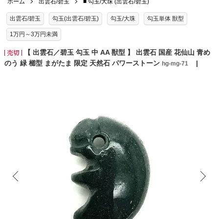
ホーム
出雲石/碧玉
■ 勾玉/大珠 (出雲石/碧玉)
出雲石/碧玉
勾玉(出雲石/碧玉)
勾玉/大珠
勾玉単体 獣型
1万円～3万円未満
【 出雲石／碧玉 勾玉 中 AA 獣型 】 出雲石 国産 花仙山 青め
のう 緑 櫛型 まがたま 限定 天然石 パワーストーン
hg-mg-71