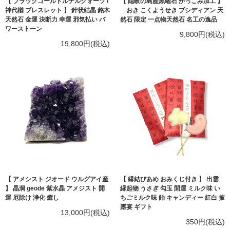
【 ブラックゴールドルチルクォーツ /
【 隠岐の島産黒曜石 かっこみ加工 】
神代楢 ブレスレット 】 針状結晶 銘木
おき こくようせき ブシディアン 天
天然石 金運 決断力 幸運 邪気払い パ
然石 限定 一点物天然石 名工の逸品
ワーストーン
9,800円(税込)
19,800円(税込)
【 アメシスト ジオード ウルグアイ産
【 縁結びあめ おみくじ付き 】 出雲
】 晶洞 geode 紫水晶 アメジスト 開
縁起物 うさぎ 勾玉 開運 ミルク味 い
運 厄除け 浄化 癒し
ちごミルク味 飴 キャンディー 紅白 披
露宴 ギフト
13,000円(税込)
350円(税込)