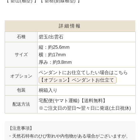
【 碧山(櫛型) 】【 碧樹(刻線櫛型) 】
詳細情報
石種
碧玉/出雲石
縦：約25.6mm
サイズ
横：約17mm
厚み：約9.8mm
ペンダントにお仕立てしたい場合はこちら
オプション
【オプション】ペンダントお仕立て
包装
桐箱入り
宅配便(ヤマト運輸)【送料無料】
配送方法
※ご注文日の翌日〜翌々日に発送(土日祝休)
【注意事項】
・天然石特有のひび割れや内包物がある場合がございますが、