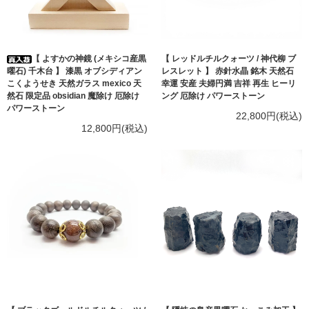
【 よすかの神鏡 (メキシコ産黒
【 レッドルチルクォーツ / 神代柳 ブ
曜石) 千木台 】 漆黒 オブシディアン
レスレット 】 赤針水晶 銘木 天然石
こくようせき 天然ガラス mexico 天
幸運 安産 夫婦円満 吉祥 再生 ヒーリ
然石 限定品 obsidian 魔除け 厄除け
ング 厄除け パワーストーン
パワーストーン
22,800円(税込)
12,800円(税込)