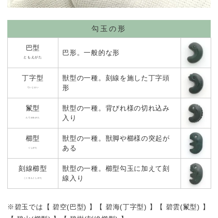
勾玉の形
巴型
巴形。一般的な形
ともえがた
丁字型
獣型の一種。刻線を施した丁字頭
形
ていじけい
鬣型
獣型の一種。背びれ様の切れ込み
入り
たてがみがた
櫛型
獣型の一種。獣脚や櫛様の突起が
ある
くしがた
刻線櫛型
獣型の一種。櫛型勾玉に加えて刻
線入り
こくせんくしがた
※碧玉では【 碧空(巴型) 】【 碧海(丁字型) 】【 碧雲(鬣型) 】