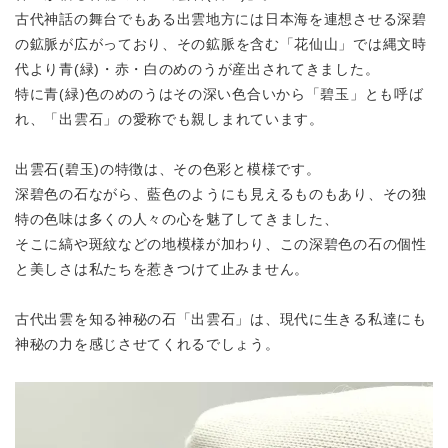
古代神話の舞台でもある出雲地方には日本海を連想させる深碧
の鉱脈が
広がっており、その鉱脈を含む「花仙山」では縄文時
代より
青(緑)・赤・白のめのうが産出されてきました。
特に青(緑)色のめのうはその深い色合いから「碧玉」とも呼ば
れ、
「出雲石」の愛称でも親しまれています。
出雲石(碧玉)の特徴は、その色彩と模様です。
深碧色の石ながら、藍色のようにも見えるものもあり、その独
特の色味は
多くの人々の心を魅了してきました、
そこに縞や斑紋などの地模様が加わり、この深碧色の石の個性
と美しさは
私たちを惹きつけて止みません。
古代出雲を知る神秘の石「出雲石」は、現代に生きる私達にも
神秘の力を感じさせてくれるでしょう。