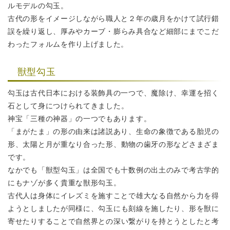
ルモデルの勾玉。
古代の形をイメージしながら職人と２年の歳月をかけて試行錯
誤を繰り返し、
厚みやカーブ・膨らみ具合など細部にまでこだ
わったフォルムを作り上げました。
獣型勾玉
勾玉は古代日本における装飾具の一つで、魔除け、幸運を招く
石として
身につけられてきました。
神宝「三種の神器」の一つでもあります。
「まがたま」の形の由来は諸説あり、生命の象徴である胎児の
形、
太陽と月が重なり合った形、動物の歯牙の形などさまざま
です。
なかでも「獣型勾玉」は全国でも十数例の出土のみで
考古学的
にもナゾが多く貴重な獣形勾玉。
古代人は身体にイレズミを施すことで雄大なる自然から力を得
ようとしましたが
同様に、勾玉にも刻線を施したり、形を獣に
寄せたりすることで
自然界との深い繋がりを持とうとしたと考