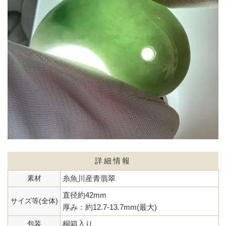
詳細情報
素材
糸魚川産青翡翠
直径約42mm
サイズ等(全体)
厚み：約12.7-13.7mm(最大)
包装
桐箱入り