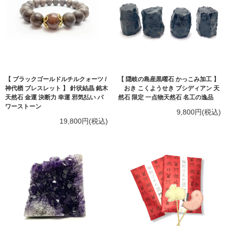
【 ブラックゴールドルチルクォーツ /
【 隠岐の島産黒曜石 かっこみ加工 】
神代楢 ブレスレット 】 針状結晶 銘木
おき こくようせき ブシディアン 天
天然石 金運 決断力 幸運 邪気払い パ
然石 限定 一点物天然石 名工の逸品
ワーストーン
9,800円(税込)
19,800円(税込)