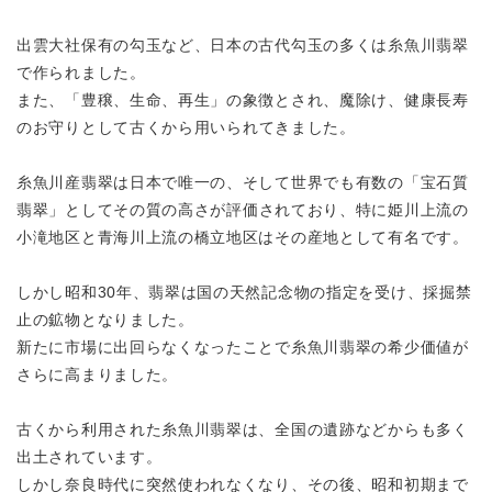
出雲大社保有の勾玉など、日本の古代勾玉の多くは糸魚川翡翠
で作られました。
また、「豊穣、生命、再生」の象徴とされ、魔除け、健康長寿
のお守りとして
古くから用いられてきました。
糸魚川産翡翠は日本で唯一の、そして世界でも有数の「宝石質
翡翠」として
その質の高さが評価されており、特に姫川上流の
小滝地区と青海川上流の橋立地区はその産地として有名です。
しかし昭和30年、翡翠は国の天然記念物の指定を受け、
採掘禁
止の鉱物となりました。
新たに市場に出回らなくなったことで糸魚川翡翠の
希少価値が
さらに高まりました。
古くから利用された糸魚川翡翠は、全国の遺跡などからも多く
出土されています。
しかし奈良時代に突然使われなくなり、その後、昭和初期まで