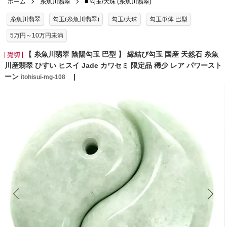
ホーム
糸魚川翡翠
■ 勾玉/大珠 (糸魚川翡翠)
糸魚川翡翠
勾玉(糸魚川翡翠)
勾玉/大珠
勾玉単体 巴型
5万円～10万円未満
【 糸魚川翡翠 陰陽勾玉 巴型 】 縁結び勾玉 国産 天然石 糸魚
川産翡翠 ひすい ヒスイ Jade カワセミ 限定品 稀少 レア パワースト
ーン
itohisui-mg-108