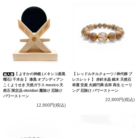
【 よすかの神鏡 (メキシコ産黒
【 レッドルチルクォーツ / 神代柳 ブ
曜石) 千木台 】 漆黒 オブシディアン
レスレット 】 赤針水晶 銘木 天然石
こくようせき 天然ガラス mexico 天
幸運 安産 夫婦円満 吉祥 再生 ヒーリ
然石 限定品 obsidian 魔除け 厄除け
ング 厄除け パワーストーン
パワーストーン
22,800円(税込)
12,800円(税込)