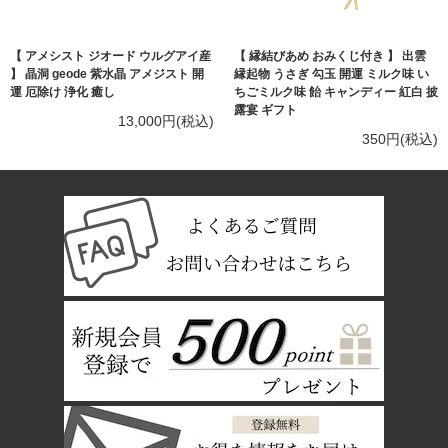
【 アメシスト ジオード ウルグアイ産
【 縁結びあめ おみくじ付き 】 出雲
】 晶洞 geode 紫水晶 アメジスト 開
縁起物 うさぎ 勾玉 開運 ミルク味 い
運 厄除け 浄化 癒し
ちごミルク味 飴 キャンディー 紅白 披
露宴 ギフト
13,000円(税込)
350円(税込)