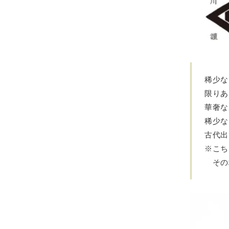
稀少な
限りあ
華奢な
稀少な
古代出
※こち
その