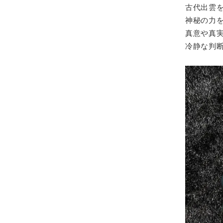
古代出雲
神秘の力
真意や真
冷静な判