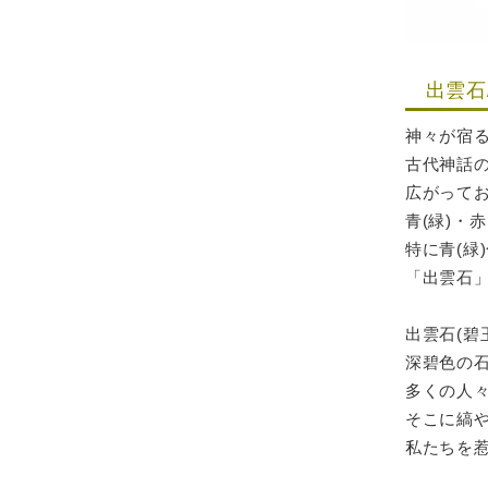
出雲石
神々が宿る
古代神話
広がって
青(緑)・
特に青(緑
「出雲石
出雲石(碧
深碧色の
多くの人
そこに縞
私たちを