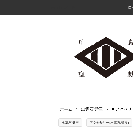
ロ
めのうの店 川島
ホーム
出雲石/碧玉
■ アクセサ
出雲石/碧玉
アクセサリー(出雲石/碧玉)