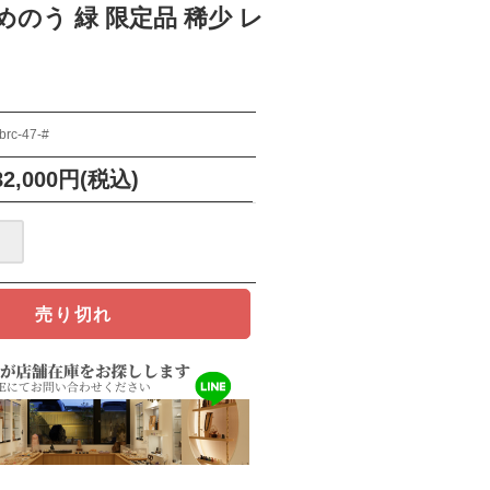
めのう 緑 限定品 稀少 レ
brc-47-#
82,000円(税込)