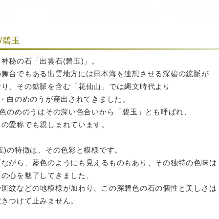
/碧玉
神秘の石「出雲石(碧玉)」。
の舞台でもある出雲地方には日本海を連想させる深碧の鉱脈が
おり、その鉱脈を含む「花仙山」では縄文時代より
赤・白のめのうが産出されてきました。
)色のめのうはその深い色合いから「碧玉」とも呼ばれ、
」の愛称でも親しまれています。
玉)の特徴は、その色彩と模様です。
石ながら、藍色のようにも見えるものもあり、その独特の色味は
々の心を魅了してきました、
や斑紋などの地模様が加わり、この深碧色の石の個性と美しさは
惹きつけて止みません。