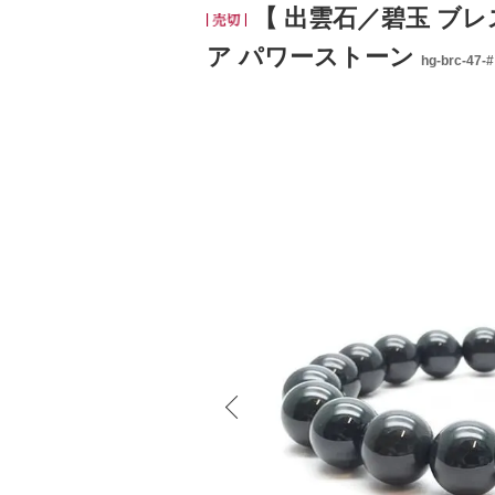
【 出雲石／碧玉 ブレス
ア パワーストーン
hg-brc-47-