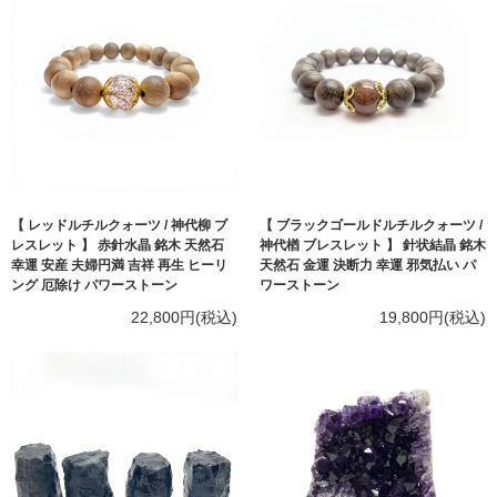
【 レッドルチルクォーツ / 神代柳 ブ
【 ブラックゴールドルチルクォーツ /
レスレット 】 赤針水晶 銘木 天然石
神代楢 ブレスレット 】 針状結晶 銘木
幸運 安産 夫婦円満 吉祥 再生 ヒーリ
天然石 金運 決断力 幸運 邪気払い パ
ング 厄除け パワーストーン
ワーストーン
22,800円(税込)
19,800円(税込)