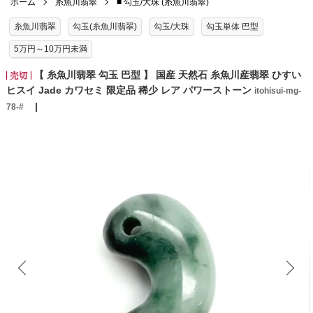
ホーム
糸魚川翡翠
■ 勾玉/大珠 (糸魚川翡翠)
糸魚川翡翠
勾玉(糸魚川翡翠)
勾玉/大珠
勾玉単体 巴型
5万円～10万円未満
【 糸魚川翡翠 勾玉 巴型 】 国産 天然石 糸魚川産翡翠 ひすい
ヒスイ Jade カワセミ 限定品 稀少 レア パワーストーン
itohisui-mg-
78-#