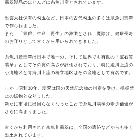
翡翠製品のほとんどは糸魚川産とされています。
出雲大社保有の勾玉など、日本の古代勾玉の多くは糸魚川翡翠
で作られました。
また、「豊穣、生命、再生」の象徴とされ、魔除け、健康長寿
のお守りとして
古くから用いられてきました。
糸魚川産翡翠は日本で唯一の、そして世界でも有数の「宝石質
翡翠」として
その質の高さが評価されており、特に姫川上流の
小滝地区と青海川上流の橋立地区はその産地として有名です。
しかし昭和30年、翡翠は国の天然記念物の指定を受け、
採掘禁
止の鉱物となりました。
新たに市場に出回らなくなったことで糸魚川翡翠の
希少価値が
さらに高まりました。
古くから利用された糸魚川翡翠は、全国の遺跡などからも多く
出土されています。