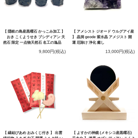
【 隠岐の島産黒曜石 かっこみ加工 】
【 アメシスト ジオード ウルグアイ産
おき こくようせき ブシディアン 天
】 晶洞 geode 紫水晶 アメジスト 開
然石 限定 一点物天然石 名工の逸品
運 厄除け 浄化 癒し
9,800円(税込)
13,000円(税込)
【 縁結びあめ おみくじ付き 】 出雲
【 よすかの神鏡 (メキシコ産黒曜石)