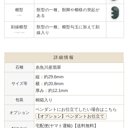
櫛型
獣型の一種。獣脚や櫛様の突起が
ある
くしがた
刻線櫛型
獣型の一種。櫛型勾玉に加えて刻
線入り
こくせんくしがた
詳細情報
石種
糸魚川産翡翠
縦：約29.6mm
サイズ等
横：約20.8mm
厚み：約12.1mm
包装
桐箱入り
ペンダントにお仕立てしたい場合はこちら
オプション
【オプション】ペンダントお仕立て
宅配便(ヤマト運輸)【送料無料】