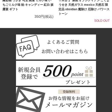
縁起物 うさぎ 勾玉 開運 ミルク味 い
千木台 】 漆黒 オブシディアン こくよ
ちごミルク味 飴 キャンディー 紅白 披
うせき 天然ガラス mexico 天然石 限
露宴 ギフト
定品 obsidian 魔除け 厄除け パワース
トーン
350円(税込)
SOLD OUT