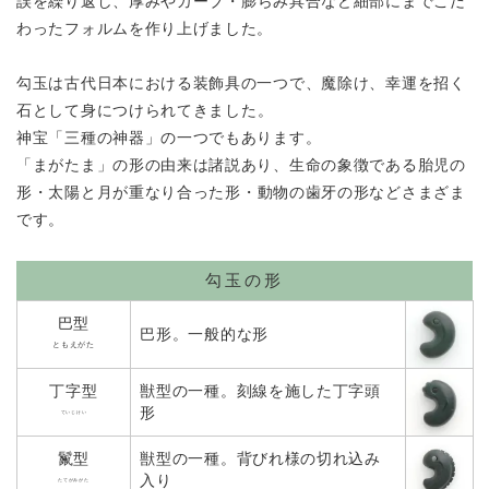
誤を繰り返し、
厚みやカーブ・膨らみ具合など細部にまでこだ
わったフォルムを作り上げました。
勾玉は古代日本における装飾具の一つで、魔除け、幸運を招く
石として
身につけられてきました。
神宝「三種の神器」の一つでもあります。
「まがたま」の形の由来は諸説あり、生命の象徴である胎児の
形・
太陽と月が重なり合った形・動物の歯牙の形などさまざま
です。
勾玉の形
巴型
巴形。一般的な形
ともえがた
丁字型
獣型の一種。刻線を施した丁字頭
形
ていじけい
鬣型
獣型の一種。背びれ様の切れ込み
入り
たてがみがた