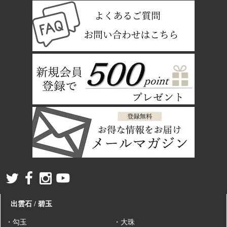
出雲石 / 碧玉
・勾玉
・大珠