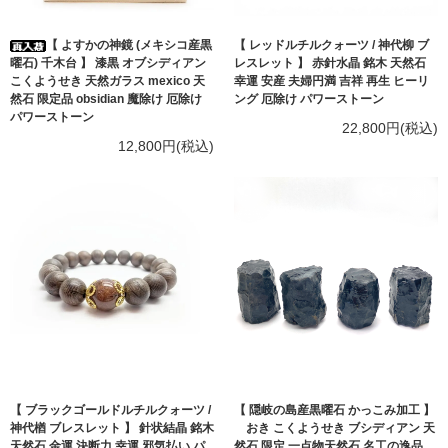
【 よすかの神鏡 (メキシコ産黒
【 レッドルチルクォーツ / 神代柳 ブ
曜石) 千木台 】 漆黒 オブシディアン
レスレット 】 赤針水晶 銘木 天然石
こくようせき 天然ガラス mexico 天
幸運 安産 夫婦円満 吉祥 再生 ヒーリ
然石 限定品 obsidian 魔除け 厄除け
ング 厄除け パワーストーン
パワーストーン
22,800円(税込)
12,800円(税込)
【 ブラックゴールドルチルクォーツ /
【 隠岐の島産黒曜石 かっこみ加工 】
神代楢 ブレスレット 】 針状結晶 銘木
おき こくようせき ブシディアン 天
天然石 金運 決断力 幸運 邪気払い パ
然石 限定 一点物天然石 名工の逸品