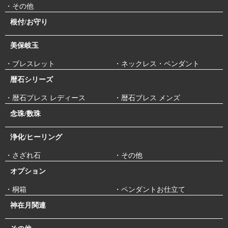
・その他
根付/お守り
美保岐玉
・ブレスレット
・ネックレス・ペンダント
暦石シリーズ
・暦石ブレス レディース
・暦石ブレス メンズ
念珠/数珠
浄化/ヒーリング
・さざれ石
・その他
オプション
・桐箱
・ペンダントお仕立て
神在月関連