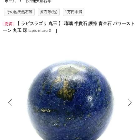
ホーム
その他天然石等
その他天然石等
原石等(他)
1万円未満
【 ラピスラズリ 丸玉 】 瑠璃 半貴石 護符 青金石 パワースト
ーン 丸玉 球
lapis-maru-2