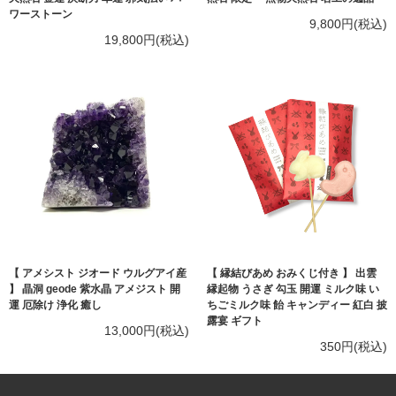
ワーストーン
9,800円(税込)
19,800円(税込)
【 アメシスト ジオード ウルグアイ産
【 縁結びあめ おみくじ付き 】 出雲
】 晶洞 geode 紫水晶 アメジスト 開
縁起物 うさぎ 勾玉 開運 ミルク味 い
運 厄除け 浄化 癒し
ちごミルク味 飴 キャンディー 紅白 披
露宴 ギフト
13,000円(税込)
350円(税込)