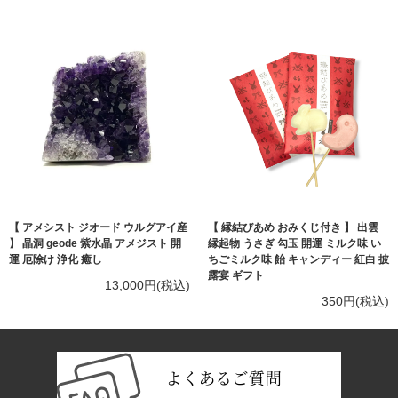
【 アメシスト ジオード ウルグアイ産
【 縁結びあめ おみくじ付き 】 出雲
】 晶洞 geode 紫水晶 アメジスト 開
縁起物 うさぎ 勾玉 開運 ミルク味 い
運 厄除け 浄化 癒し
ちごミルク味 飴 キャンディー 紅白 披
露宴 ギフト
13,000円(税込)
350円(税込)