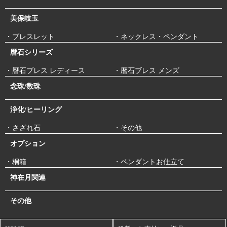
美保岐玉
・ブレスレット
・ネックレス・ペンダント
暦石シリーズ
・暦石ブレス レディース
・暦石ブレス メンズ
念珠/数珠
浄化/ヒーリング
・さざれ石
・その他
オプション
・桐箱
・ペンダントお仕立て
神在月関連
その他