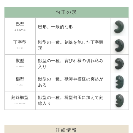
勾玉の形
巴型
巴形。一般的な形
ともえがた
丁字型
獣型の一種。刻線を施した丁字頭
形
ていじけい
鬣型
獣型の一種。背びれ様の切れ込み
入り
たてがみがた
櫛型
獣型の一種。獣脚や櫛様の突起が
ある
くしがた
刻線櫛型
獣型の一種。櫛型勾玉に加えて刻
線入り
こくせんくしがた
詳細情報