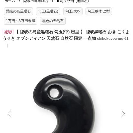
ホーム
隠岐の島黒曜石
■ 勾玉/大珠 (黒曜石)
隠岐の島黒曜石
勾玉(黒曜石)
勾玉/大珠
勾玉単体 巴型
1万円～3万円未満
黒色の天然石
【 隠岐の島産黒曜石 勾玉(中) 巴型 】 隠岐黒曜石 おき こくよ
うせき オブシディアン 天然石 自然石 限定 一点物
okikokuyou-mg-61