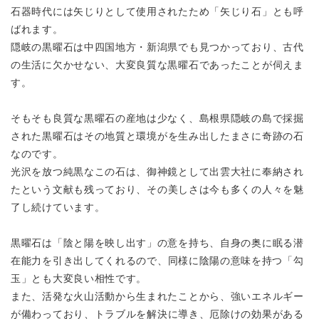
石器時代には矢じりとして使用されたため「矢じり石」とも呼
ばれます。
隠岐の黒曜石は中四国地方・新潟県でも見つかっており、
古代
の生活に欠かせない、大変良質な黒曜石であったことが伺えま
す。
そもそも良質な黒曜石の産地は少なく、島根県隠岐の島で採掘
された黒曜石は
その地質と環境がを生み出したまさに奇跡の石
なのです。
光沢を放つ純黒なこの石は、御神鏡として出雲大社に奉納され
たという
文献も残っており、その美しさは今も多くの人々を魅
了し続けています。
黒曜石は「陰と陽を映し出す」の意を持ち、自身の奥に眠る潜
在能力を引き出してくれるので、
同様に陰陽の意味を持つ「勾
玉」とも大変良い相性です。
また、活発な火山活動から生まれたことから、強いエネルギー
が備わっており、
トラブルを解決に導き、厄除けの効果がある