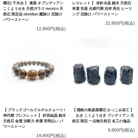
曜石) 千木台 】 漆黒 オブシディアン
レスレット 】 赤針水晶 銘木 天然石
こくようせき 天然ガラス mexico 天
幸運 安産 夫婦円満 吉祥 再生 ヒーリ
然石 限定品 obsidian 魔除け 厄除け
ング 厄除け パワーストーン
パワーストーン
22,800円(税込)
12,800円(税込)
【 ブラックゴールドルチルクォーツ /
【 隠岐の島産黒曜石 かっこみ加工 】
神代楢 ブレスレット 】 針状結晶 銘木
おき こくようせき ブシディアン 天
天然石 金運 決断力 幸運 邪気払い パ
然石 限定 一点物天然石 名工の逸品
ワーストーン
9,800円(税込)
19,800円(税込)