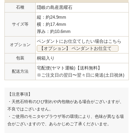
石種
隠岐の島産黒曜石
縦：約24.9mm
サイズ等
横：約17.4mm
厚み：約10.6mm
ペンダントにお仕立てしたい場合はこちら
オプション
【オプション】 ペンダントお仕立て
包装
桐箱入り
宅配便(ヤマト運輸)【送料無料】
配送方法
※ご注文日の翌日〜翌々日に発送(土日祝休)
【注意事項】
・天然石特有のひび割れや内包物がある場合がございますが、
不良ではございません。
・ご使用のモニタやブラウザ等の環境により、色味が異なる場
合がございますので、あらかじめご了承くださいませ。