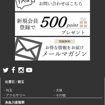
出雲石 / 碧玉
・勾玉
・大珠
・アクセサリー
・その他
糸魚川産翡翠