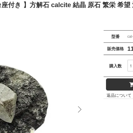
付き 】方解石 calcite 結晶 原石 繁栄 希
型番
cal
1
販売価格
購入数
返品について