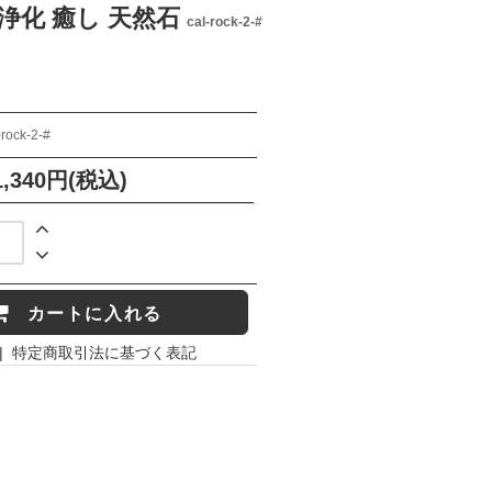
望 浄化 癒し 天然石
cal-rock-2-#
-rock-2-#
1,340円(税込)
カートに入れる
|
特定商取引法に基づく表記