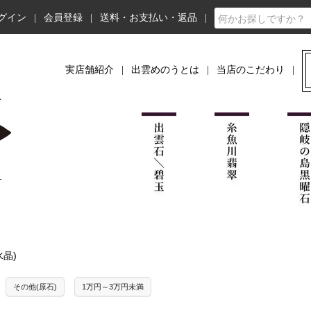
グイン
会員登録
送料・お支払い・返品
実店舗紹介
出雲めのうとは
当店のこだわり
水晶)
その他(原石)
1万円～3万円未満