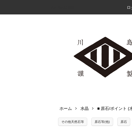
ロ
めのうの店 川島
ホーム
水晶
■ 原石/ポイント (
その他天然石等
原石等(他)
原石