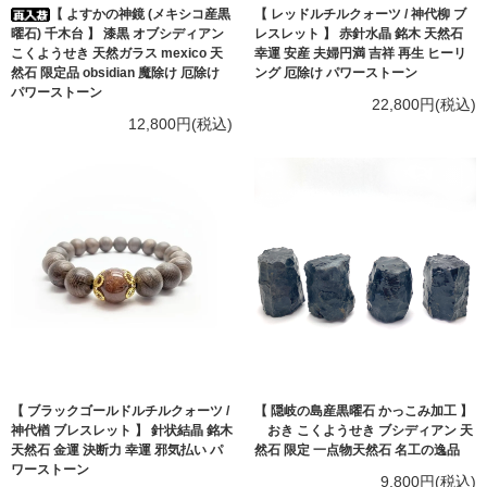
【 よすかの神鏡 (メキシコ産黒
【 レッドルチルクォーツ / 神代柳 ブ
曜石) 千木台 】 漆黒 オブシディアン
レスレット 】 赤針水晶 銘木 天然石
こくようせき 天然ガラス mexico 天
幸運 安産 夫婦円満 吉祥 再生 ヒーリ
然石 限定品 obsidian 魔除け 厄除け
ング 厄除け パワーストーン
パワーストーン
22,800円(税込)
12,800円(税込)
【 ブラックゴールドルチルクォーツ /
【 隠岐の島産黒曜石 かっこみ加工 】
神代楢 ブレスレット 】 針状結晶 銘木
おき こくようせき ブシディアン 天
天然石 金運 決断力 幸運 邪気払い パ
然石 限定 一点物天然石 名工の逸品
ワーストーン
9,800円(税込)