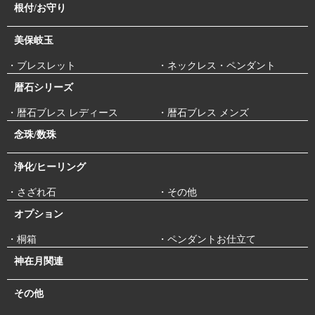
根付/お守り
美保岐玉
・ブレスレット
・ネックレス・ペンダント
暦石シリーズ
・暦石ブレス レディース
・暦石ブレス メンズ
念珠/数珠
浄化/ヒーリング
・さざれ石
・その他
オプション
・桐箱
・ペンダントお仕立て
神在月関連
その他