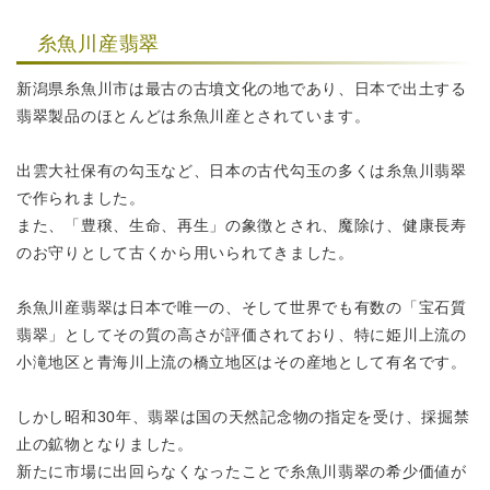
糸魚川産翡翠
新潟県糸魚川市は最古の古墳文化の地であり、日本で出土する
翡翠製品のほとんどは糸魚川産とされています。
出雲大社保有の勾玉など、日本の古代勾玉の多くは糸魚川翡翠
で作られました。
また、「豊穣、生命、再生」の象徴とされ、魔除け、健康長寿
のお守りとして
古くから用いられてきました。
糸魚川産翡翠は日本で唯一の、そして世界でも有数の「宝石質
翡翠」として
その質の高さが評価されており、特に姫川上流の
小滝地区と青海川上流の橋立地区はその産地として有名です。
しかし昭和30年、翡翠は国の天然記念物の指定を受け、
採掘禁
止の鉱物となりました。
新たに市場に出回らなくなったことで糸魚川翡翠の
希少価値が