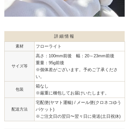
詳細情報
素材
フローライト
高さ：100mm前後 幅：20～23mm前後
重量：95g前後
サイズ等
※個体差がございます。予めご了承くださ
い。
箱なし
包装
※厳重に梱包してお届けいたします。
宅配便(ヤマト運輸) / メール便(クロネコゆう
配送方法
パケット)
※ご注文日の翌日〜翌々日に発送(土日祝休)