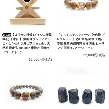
【 よすかの神鏡 (メキシコ産黒
【 レッドルチルクォーツ / 神代柳 ブ
曜石) 千木台 】 漆黒 オブシディアン
レスレット 】 赤針水晶 銘木 天然石
こくようせき 天然ガラス mexico 天
幸運 安産 夫婦円満 吉祥 再生 ヒーリ
然石 限定品 obsidian 魔除け 厄除け
ング 厄除け パワーストーン
パワーストーン
22,800円(税込)
12,800円(税込)