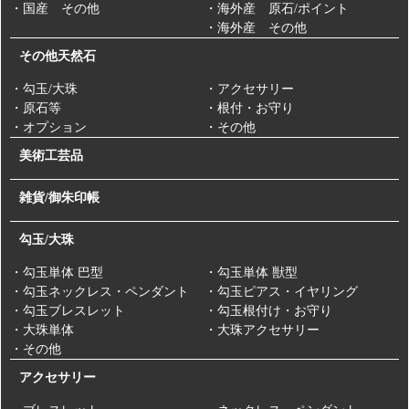
・国産 その他
・海外産 原石/ポイント
・海外産 その他
その他天然石
・勾玉/大珠
・アクセサリー
・原石等
・根付・お守り
・オプション
・その他
美術工芸品
雑貨/御朱印帳
勾玉/大珠
・勾玉単体 巴型
・勾玉単体 獣型
・勾玉ネックレス・ペンダント
・勾玉ピアス・イヤリング
・勾玉ブレスレット
・勾玉根付け・お守り
・大珠単体
・大珠アクセサリー
・その他
アクセサリー