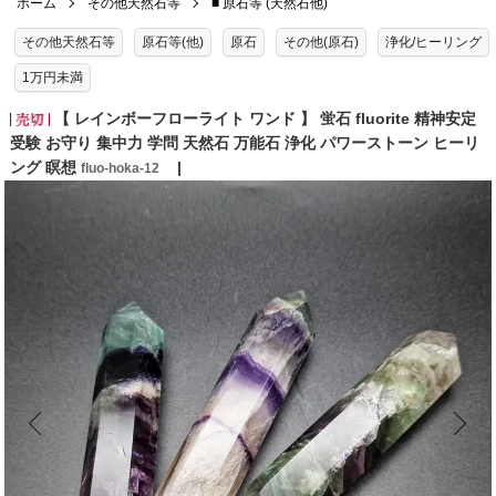
ホーム
その他天然石等
■ 原石等 (天然石他)
その他天然石等
原石等(他)
原石
その他(原石)
浄化/ヒーリング
1万円未満
【 レインボーフローライト ワンド 】 蛍石 fluorite 精神安定
受験 お守り 集中力 学問 天然石 万能石 浄化 パワーストーン ヒーリ
ング 瞑想
fluo-hoka-12