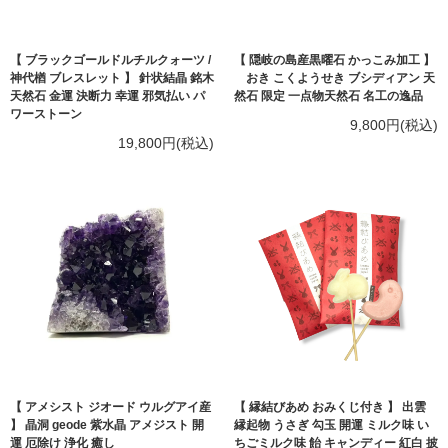
【 ブラックゴールドルチルクォーツ /
【 隠岐の島産黒曜石 かっこみ加工 】
神代楢 ブレスレット 】 針状結晶 銘木
おき こくようせき ブシディアン 天
天然石 金運 決断力 幸運 邪気払い パ
然石 限定 一点物天然石 名工の逸品
ワーストーン
9,800円(税込)
19,800円(税込)
【 アメシスト ジオード ウルグアイ産
【 縁結びあめ おみくじ付き 】 出雲
】 晶洞 geode 紫水晶 アメジスト 開
縁起物 うさぎ 勾玉 開運 ミルク味 い
運 厄除け 浄化 癒し
ちごミルク味 飴 キャンディー 紅白 披