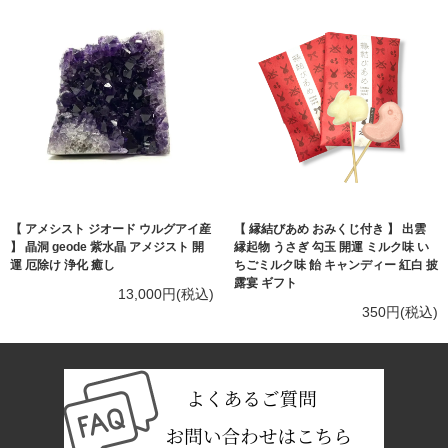
【 アメシスト ジオード ウルグアイ産
【 縁結びあめ おみくじ付き 】 出雲
】 晶洞 geode 紫水晶 アメジスト 開
縁起物 うさぎ 勾玉 開運 ミルク味 い
運 厄除け 浄化 癒し
ちごミルク味 飴 キャンディー 紅白 披
露宴 ギフト
13,000円(税込)
350円(税込)