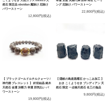
こくようせき 天然ガラス mexico 天
幸運 安産 夫婦円満 吉祥 再生 ヒーリ
然石 限定品 obsidian 魔除け 厄除け
ング 厄除け パワーストーン
パワーストーン
22,800円(税込)
12,800円(税込)
【 ブラックゴールドルチルクォーツ /
【 隠岐の島産黒曜石 かっこみ加工 】
神代楢 ブレスレット 】 針状結晶 銘木
おき こくようせき ブシディアン 天
天然石 金運 決断力 幸運 邪気払い パ
然石 限定 一点物天然石 名工の逸品
ワーストーン
9,800円(税込)
19,800円(税込)