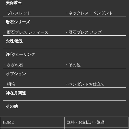
美保岐玉
・ブレスレット
・ネックレス・ペンダント
暦石シリーズ
・暦石ブレス レディース
・暦石ブレス メンズ
念珠/数珠
浄化/ヒーリング
・さざれ石
・その他
オプション
・桐箱
・ペンダントお仕立て
神在月関連
その他
HOME
送料・お支払い・返品