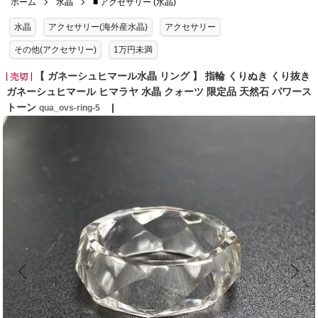
ホーム
水晶
■ アクセサリー (水晶)
水晶
アクセサリー(海外産水晶)
アクセサリー
その他(アクセサリー)
1万円未満
【 ガネーシュヒマール水晶 リング 】 指輪 くりぬき くり抜き
ガネーシュヒマール ヒマラヤ 水晶 クォーツ 限定品 天然石 パワース
トーン
qua_ovs-ring-5