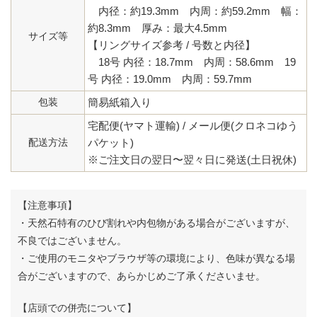
内径：約19.3mm 内周：約59.2mm 幅：
約8.3mm 厚み：最大4.5mm
サイズ等
【リングサイズ参考 / 号数と内径】
18号 内径：18.7mm 内周：58.6mm
19
号 内径：19.0mm 内周：59.7mm
包装
簡易紙箱入り
宅配便(ヤマト運輸) / メール便(クロネコゆう
配送方法
パケット)
※ご注文日の翌日〜翌々日に発送(土日祝休)
【注意事項】
・天然石特有のひび割れや内包物がある場合がございますが、
不良ではございません。
・ご使用のモニタやブラウザ等の環境により、色味が異なる場
合がございますので、あらかじめご了承くださいませ。
【店頭での併売について】