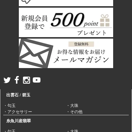
出雲石 / 碧玉
・勾玉
・大珠
・アクセサリー
・その他
糸魚川産翡翠
・勾玉
・大珠