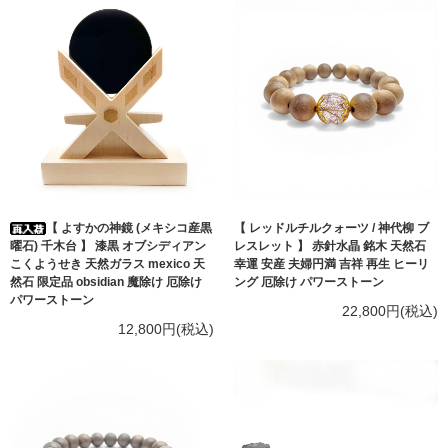
【 よすかの神鏡 (メキシコ産黒
【 レッドルチルクォーツ / 神代柳 ブ
曜石) 千木台 】 漆黒 オブシディアン
レスレット 】 赤針水晶 銘木 天然石
こくようせき 天然ガラス mexico 天
幸運 安産 夫婦円満 吉祥 再生 ヒーリ
然石 限定品 obsidian 魔除け 厄除け
ング 厄除け パワーストーン
パワーストーン
22,800円(税込)
12,800円(税込)