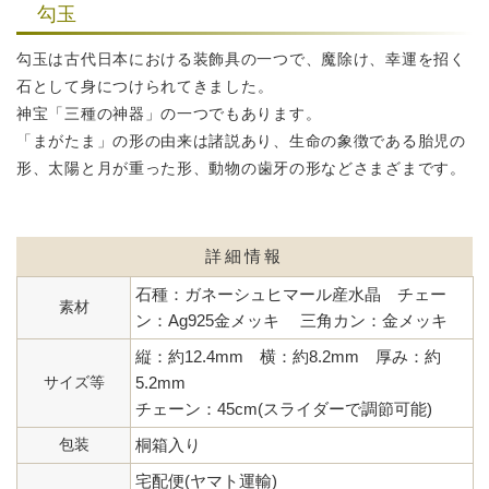
勾玉
勾玉は古代日本における装飾具の一つで、魔除け、幸運を招く
石として
身につけられてきました。
神宝「三種の神器」の一つでもあります。
「まがたま」の形の由来は諸説あり、生命の象徴である胎児の
形、
太陽と月が重った形、動物の歯牙の形などさまざまです。
詳細情報
石種：ガネーシュヒマール産水晶 チェー
素材
ン：Ag925金メッキ 三角カン：金メッキ
縦：約12.4mm 横：約8.2mm 厚み：約
サイズ等
5.2mm
チェーン：45cm(スライダーで調節可能)
包装
桐箱入り
宅配便(ヤマト運輸)