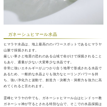
ガネーシュヒマール水晶
ヒマラヤ水晶は、地上最高ののパワースポットであるヒマラヤ
山脈で採掘されます。
厳しい寒さと地震の恐れのある山域で命がけで採掘されること
もあり、
通量が少ない大変希少な水晶です。
非常に強いエネルギーがぶつかり合う地帯で形成される水晶で
あるため、
一般的な水晶よりも強力なヒーリングパワーを持
ち、強い浄化力と波動で、
創造力・決断力・洞察力を強力に高
めてくれると言われます。
霊峰ヒマラヤの中でも、ガネーシャヒマール山はヒンドゥー教
ガネーシャ神が
守るとされる特別な山で、そこでの水晶採掘は