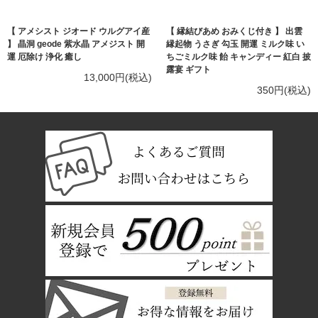
【 アメシスト ジオード ウルグアイ産
【 縁結びあめ おみくじ付き 】 出雲
】 晶洞 geode 紫水晶 アメジスト 開
縁起物 うさぎ 勾玉 開運 ミルク味 い
運 厄除け 浄化 癒し
ちごミルク味 飴 キャンディー 紅白 披
露宴 ギフト
13,000円(税込)
350円(税込)