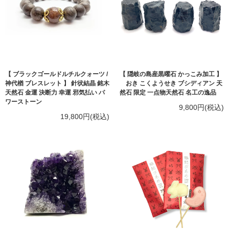
【 ブラックゴールドルチルクォーツ /
【 隠岐の島産黒曜石 かっこみ加工 】
神代楢 ブレスレット 】 針状結晶 銘木
おき こくようせき ブシディアン 天
天然石 金運 決断力 幸運 邪気払い パ
然石 限定 一点物天然石 名工の逸品
ワーストーン
9,800円(税込)
19,800円(税込)