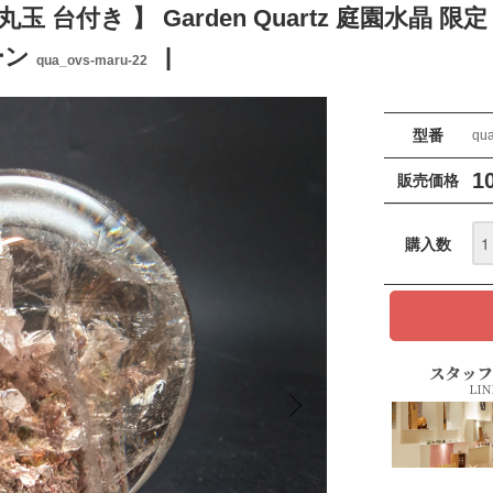
 台付き 】 Garden Quartz 庭園水晶 限
ーン
qua_ovs-maru-22
型番
qu
1
販売価格
購入数