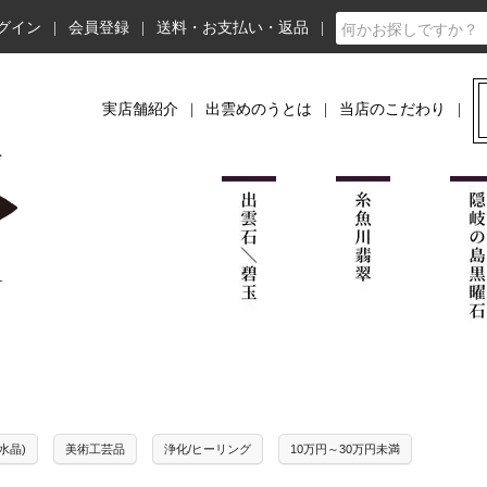
グイン
会員登録
送料・お支払い・返品
実店舗紹介
出雲めのうとは
当店のこだわり
水晶)
美術工芸品
浄化/ヒーリング
10万円～30万円未満