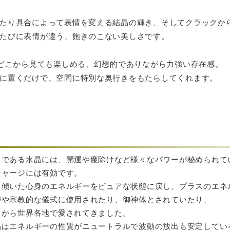
たり具合によって表情を変える結晶の輝き、そしてクラックか
たびに表情が違う、飽きのこない美しさです。
度どこから見ても楽しめる、幻想的でありながら力強い存在感。
に置くだけで、空間に特別な奥行きをもたらしてくれます。
」である水晶には、開運や魔除けなど様々なパワーが秘められて
チャージには有効です。
に傾いた心身のエネルギーをピュアな状態に戻し、プラスのエネ
祷や宗教的な儀式に使用されたり、御神体とされていたり、
くから世界各地で愛されてきました。
晶はエネルギーの性質がニュートラルで波動の放出も安定してい