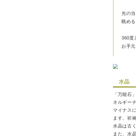
光の当
眺める
360
お手元
水晶
「万能石
ネルギー
マイナス
ます。祈
水晶は古
また、水