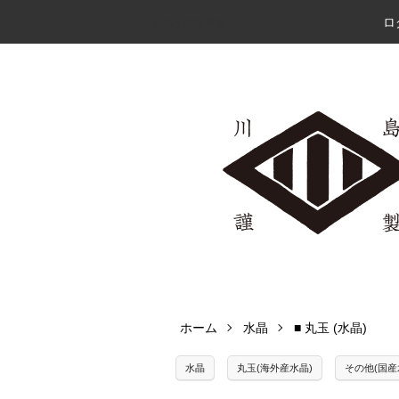
ロ
めのうの店 川島
ホーム
水晶
■ 丸玉 (水晶)
水晶
丸玉(海外産水晶)
その他(国産