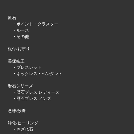
原石
・ポイント・クラスター
・ルース
・その他
根付/お守り
美保岐玉
・ブレスレット
・ネックレス・ペンダント
暦石シリーズ
・暦石ブレス レディース
・暦石ブレス メンズ
念珠/数珠
浄化/ヒーリング
・さざれ石