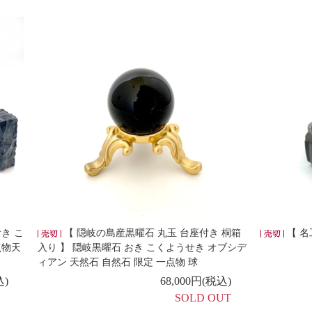
き こ
【 隠岐の島産黒曜石 丸玉 台座付き 桐箱
【 名
点物天
入り 】 隠岐黒曜石 おき こくようせき オブシデ
ィアン 天然石 自然石 限定 一点物 球
込)
68,000円(税込)
SOLD OUT