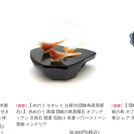
 木製
【 めのう セキレイ 台座付(隠岐島産黒曜
【 隠
うせき
石) 】 赤めのう 瑪瑙 隠岐の島黒曜石 オブシデ
岐の島 オブ
 球
ィアン 天然石 開運 厄除け 幸運 パワーストーン
希少 レア 
置物 インテリア
込)
38,800円(税込)
UT