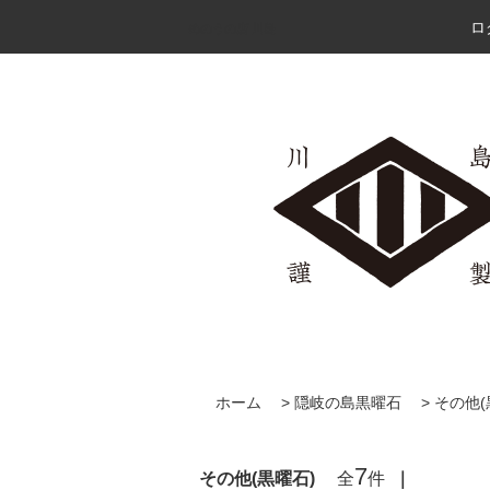
ロ
めのうの店 川島
ホーム
>
隠岐の島黒曜石
>
その他(
7
その他(黒曜石)
全
件
｜