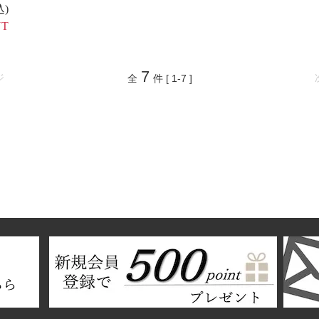
込)
UT
7
ジ
全
件 [ 1-7 ]