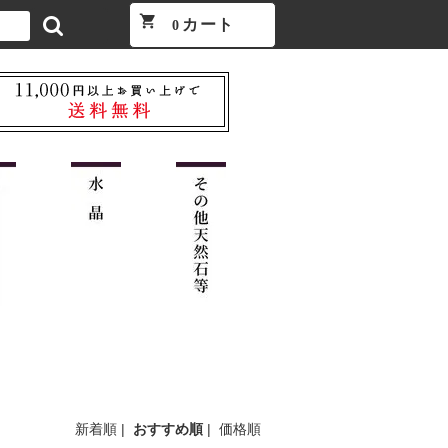
shopping_cart
カート
0
新着順
|
おすすめ順
|
価格順