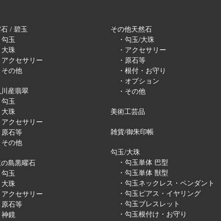
石 / 碧玉
その他天然石
・勾玉
・勾玉/大珠
・大珠
・アクセサリー
・アクセサリー
・原石等
・その他
・根付・お守り
・オプション
魚川産翡翠
・その他
・勾玉
・大珠
美術工芸品
・アクセサリー
雑貨/御朱印帳
・原石等
・その他
勾玉/大珠
・勾玉単体 巴型
岐の島黒曜石
・勾玉単体 獣型
・勾玉
・勾玉ネックレス・ペンダント
・大珠
・勾玉ピアス・イヤリング
・アクセサリー
・勾玉ブレスレット
・原石等
・勾玉根付け・お守り
・神鏡