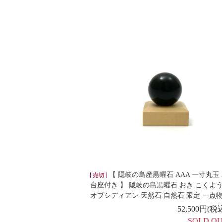
【 隠岐の島産黒曜石 AAA 一寸丸玉
台座付き 】 隠岐の島黒曜石 おき こくよ
オブシディアン 天然石 自然石 限定 一点物
52,500円(税
SOLD O