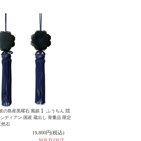
岐の島産黒曜石 風鎮 】 ふうちん 隠
シディアン 国産 蔵出し 骨董品 限定
天然石
19,800円(税込)
SOLD OUT