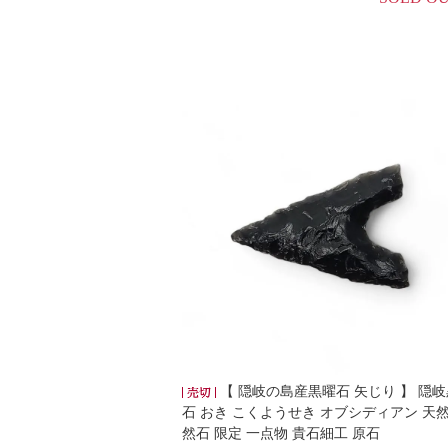
【 隠岐の島産黒曜石 矢じり 】 隠
石 おき こくようせき オブシディアン 天然
然石 限定 一点物 貴石細工 原石