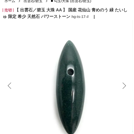
ホーム
出雲石/碧玉
■ 勾玉/大珠 (出雲石/碧玉)
【 出雲石／碧玉 大珠 AA 】 国産 花仙山 青めのう 緑 たいし
ゅ 限定 希少 天然石 パワーストーン
hg-ts-17-#