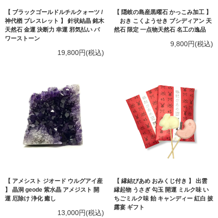
【 ブラックゴールドルチルクォーツ /
【 隠岐の島産黒曜石 かっこみ加工 】
神代楢 ブレスレット 】 針状結晶 銘木
おき こくようせき ブシディアン 天
天然石 金運 決断力 幸運 邪気払い パ
然石 限定 一点物天然石 名工の逸品
ワーストーン
9,800円(税込)
19,800円(税込)
【 アメシスト ジオード ウルグアイ産
【 縁結びあめ おみくじ付き 】 出雲
】 晶洞 geode 紫水晶 アメジスト 開
縁起物 うさぎ 勾玉 開運 ミルク味 い
運 厄除け 浄化 癒し
ちごミルク味 飴 キャンディー 紅白 披
露宴 ギフト
13,000円(税込)