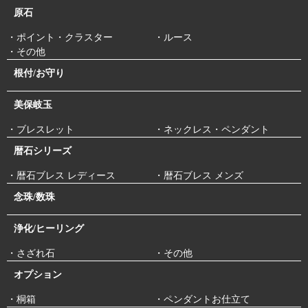
原石
・ポイント・クラスター
・ルース
・その他
根付/お守り
美保岐玉
・ブレスレット
・ネックレス・ペンダント
暦石シリーズ
・暦石ブレス レディース
・暦石ブレス メンズ
念珠/数珠
浄化/ヒーリング
・さざれ石
・その他
オプション
・桐箱
・ペンダントお仕立て