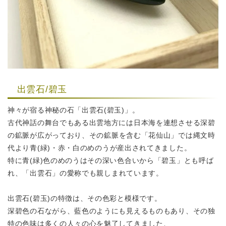
出雲石/碧玉
神々が宿る神秘の石「出雲石(碧玉)」。
古代神話の舞台でもある出雲地方には日本海を連想させる深碧
の鉱脈が
広がっており、その鉱脈を含む「花仙山」では縄文時
代より
青(緑)・赤・白のめのうが産出されてきました。
特に青(緑)色のめのうはその深い色合いから「碧玉」とも呼ば
れ、
「出雲石」の愛称でも親しまれています。
出雲石(碧玉)の特徴は、その色彩と模様です。
深碧色の石ながら、藍色のようにも見えるものもあり、その独
特の色味は
多くの人々の心を魅了してきました、