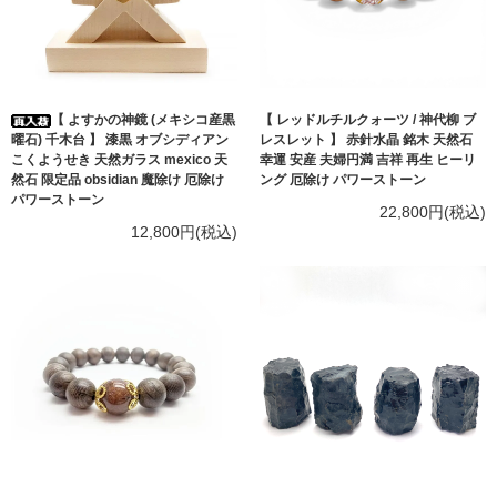
【 よすかの神鏡 (メキシコ産黒
【 レッドルチルクォーツ / 神代柳 ブ
曜石) 千木台 】 漆黒 オブシディアン
レスレット 】 赤針水晶 銘木 天然石
こくようせき 天然ガラス mexico 天
幸運 安産 夫婦円満 吉祥 再生 ヒーリ
然石 限定品 obsidian 魔除け 厄除け
ング 厄除け パワーストーン
パワーストーン
22,800円(税込)
12,800円(税込)