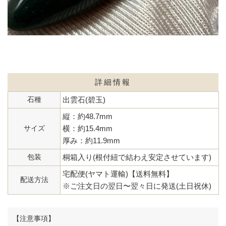
詳細情報
石種
出雲石(碧玉)
縦：約48.7mm
サイズ
横：約15.4mm
厚み：約11.9mm
包装
桐箱入り(根付紐で結わえ安定させています)
宅配便(ヤマト運輸)【送料無料】
配送方法
※ご注文日の翌日〜翌々日に発送(土日祝休)
【注意事項】