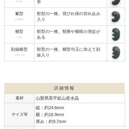
形
ていじけい
鬣型
獣型の一種。背びれ様の切れ込み
入り
たてがみがた
櫛型
獣型の一種。獣脚や櫛様の突起が
ある
くしがた
刻線櫛型
獣型の一種。櫛型勾玉に加えて刻
線入り
こくせんくしがた
詳細情報
素材
山梨県黒平鉱山産水晶
縦：約24.6mm
サイズ等
横：約16.9mm
厚み：約9.7mm