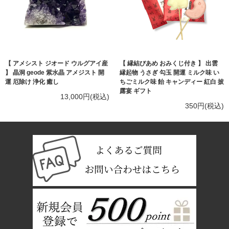
【 アメシスト ジオード ウルグアイ産
【 縁結びあめ おみくじ付き 】 出雲
】 晶洞 geode 紫水晶 アメジスト 開
縁起物 うさぎ 勾玉 開運 ミルク味 い
運 厄除け 浄化 癒し
ちごミルク味 飴 キャンディー 紅白 披
露宴 ギフト
13,000円(税込)
350円(税込)