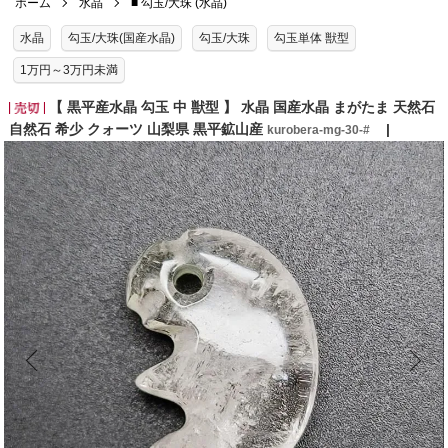
ホーム
水晶
■ 勾玉/大珠 (水晶)
水晶
勾玉/大珠(国産水晶)
勾玉/大珠
勾玉単体 獣型
1万円～3万円未満
【 黒平産水晶 勾玉 中 獣型 】 水晶 国産水晶 まがたま 天然石
自然石 希少 クォーツ 山梨県 黒平鉱山産
kurobera-mg-30-#