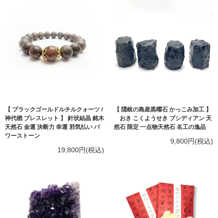
【 ブラックゴールドルチルクォーツ /
【 隠岐の島産黒曜石 かっこみ加工 】
神代楢 ブレスレット 】 針状結晶 銘木
おき こくようせき ブシディアン 天
天然石 金運 決断力 幸運 邪気払い パ
然石 限定 一点物天然石 名工の逸品
ワーストーン
9,800円(税込)
19,800円(税込)