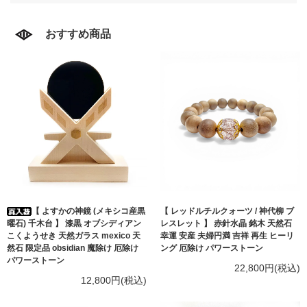
おすすめ商品
【 よすかの神鏡 (メキシコ産黒
【 レッドルチルクォーツ / 神代柳 ブ
曜石) 千木台 】 漆黒 オブシディアン
レスレット 】 赤針水晶 銘木 天然石
こくようせき 天然ガラス mexico 天
幸運 安産 夫婦円満 吉祥 再生 ヒーリ
然石 限定品 obsidian 魔除け 厄除け
ング 厄除け パワーストーン
パワーストーン
22,800円(税込)
12,800円(税込)