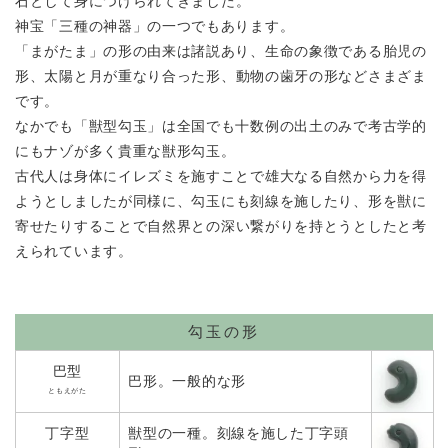
石として
身につけられてきました。
神宝「三種の神器」の一つでもあります。
「まがたま」の形の由来は諸説あり、生命の象徴である胎児の
形、
太陽と月が重なり合った形、動物の歯牙の形などさまざま
です。
なかでも「獣型勾玉」は全国でも十数例の出土のみで
考古学的
にもナゾが多く貴重な獣形勾玉。
古代人は身体にイレズミを施すことで雄大なる自然から力を得
ようとしましたが
同様に、勾玉にも刻線を施したり、形を獣に
寄せたりすることで
自然界との深い繋がりを持とうとしたと考
えられています。
勾玉の形
巴型
巴形。一般的な形
ともえがた
丁字型
獣型の一種。刻線を施した丁字頭