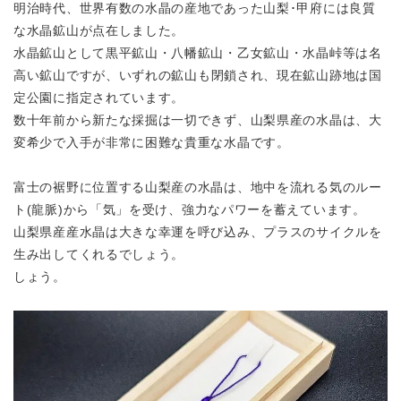
明治時代、世界有数の水晶の産地であった山梨･甲府には良質
な水晶鉱山が点在しました。
水晶鉱山として黒平鉱山・八幡鉱山・乙女鉱山・水晶峠等は名
高い鉱山ですが、
いずれの鉱山も閉鎖され、現在鉱山跡地は国
定公園に指定されています。
数十年前から新たな採掘は一切できず、山梨県産の水晶は、
大
変希少で入手が非常に困難な貴重な水晶です。
富士の裾野に位置する山梨産の水晶は、地中を流れる気のルー
ト(龍脈)から「気」を受け、
強力なパワーを蓄えています。
山梨県産産水晶は大きな幸運を呼び込み、プラスのサイクルを
生み出してくれるでしょう。
しょう。