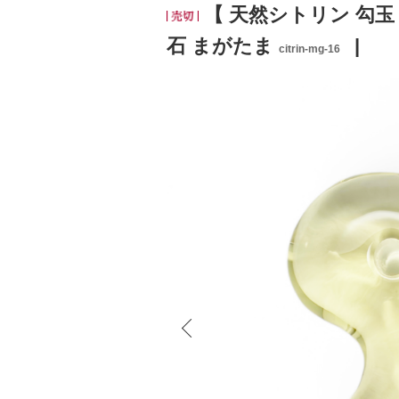
【 天然シトリン 勾玉 ブ
石 まがたま
citrin-mg-16