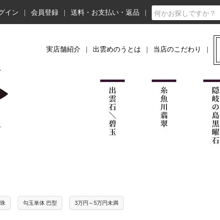
グイン
会員登録
送料・お支払い・返品
実店舗紹介
出雲めのうとは
当店のこだわり
大珠
勾玉単体 巴型
3万円～5万円未満