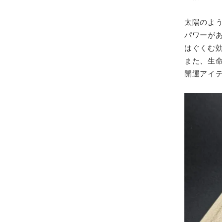
太陽のよ
パワーが
はぐくむ
また、生
開運アイ