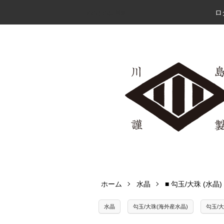
ロ
めのうの店 川島
ホーム
水晶
■ 勾玉/大珠 (水晶)
水晶
勾玉/大珠(海外産水晶)
勾玉/