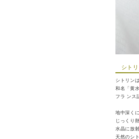
シトリ
シトリン
和名「黄
フラ ン
地中深く
じっくり
水晶に放
天然のシ