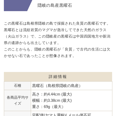
隠岐の島産黒曜石
この黒曜石は島根県隠岐の島で採掘された良質の黒曜石です。
黒曜石とは流紋岩質のマグマが急冷してできた天然のガラス
（火山ガラス）で、この隠岐産の黒曜石は中国四国地方や新潟
県の
遺跡からも出土しています。
このことからも、隠岐の黒曜石が「良質」で古代の生活には欠
かせない
石であったことが想像されます。
詳細情報
石種
黒曜石（島根県隠岐の島産）
高さ：約4.44cm (最大)
各商品平均サ
横幅：約3.38cm (最大)
イズ
重さ：69g（最大）
宅配便(ヤマト運輸)/ メール便不可