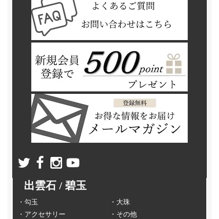
出雲石 / 碧玉
・勾玉
・大珠
・アクセサリー
・その他