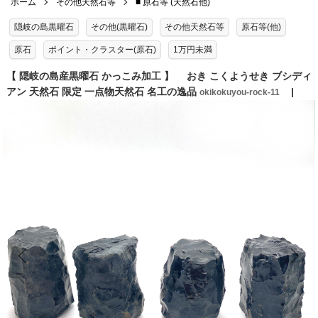
ホーム
その他天然石等
■ 原石等 (天然石他)
隠岐の島黒曜石
その他(黒曜石)
その他天然石等
原石等(他)
原石
ポイント・クラスター(原石)
1万円未満
【 隠岐の島産黒曜石 かっこみ加工 】 おき こくようせき ブシディ
アン 天然石 限定 一点物天然石 名工の逸品
okikokuyou-rock-11