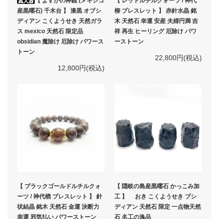
【 よすかの神鏡 (メキシコ
【 レッドルチルクォーツ / 神代
産黒曜石) 千木台 】 漆黒 オブシ
柳 ブレスレット 】 赤針水晶 銘
ディアン こくようせき 天然ガラ
木 天然石 幸運 安産 夫婦円満 吉
ス mexico 天然石 限定品
祥 再生 ヒーリング 厄除け パワ
obsidian 魔除け 厄除け パワース
ーストーン
トーン
22,800円(税込)
12,800円(税込)
【 ブラックゴールドルチルクォ
【 隠岐の島産黒曜石 かっこみ加
ーツ / 神代楢 ブレスレット 】 針
工 】 おき こくようせき ブシ
状結晶 銘木 天然石 金運 決断力
ディアン 天然石 限定 一点物天然
幸運 邪気払い パワーストーン
石 名工の逸品