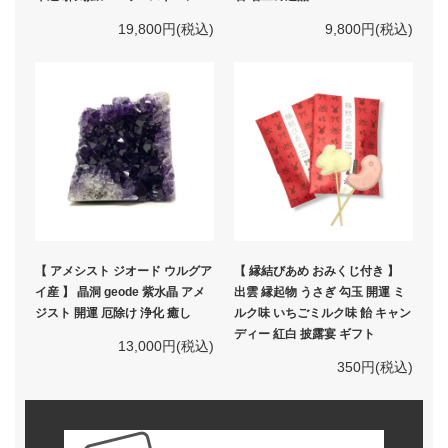
19,800円(税込)
9,800円(税込)
【 アメシスト ジオード ウルグア
【 縁結びあめ おみくじ付き 】
イ産 】 晶洞 geode 紫水晶 アメ
出雲 縁起物 うさぎ 勾玉 開運 ミ
ジスト 開運 厄除け 浄化 癒し
ルク味 いちごミルク味 飴 キャン
ディー 紅白 披露宴 ギフト
13,000円(税込)
350円(税込)