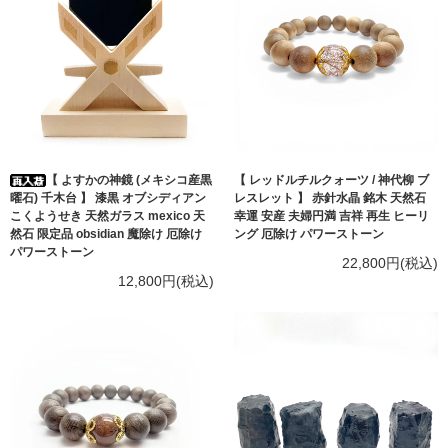
【 よすかの神鏡 (メキシコ産黒
【 レッドルチルクォーツ / 神代柳 ブ
曜石) 千木台 】 漆黒 オブシディアン
レスレット 】 赤針水晶 銘木 天然石
こくようせき 天然ガラス mexico 天
幸運 安産 夫婦円満 吉祥 再生 ヒーリ
然石 限定品 obsidian 魔除け 厄除け
ング 厄除け パワーストーン
パワーストーン
22,800円(税込)
12,800円(税込)