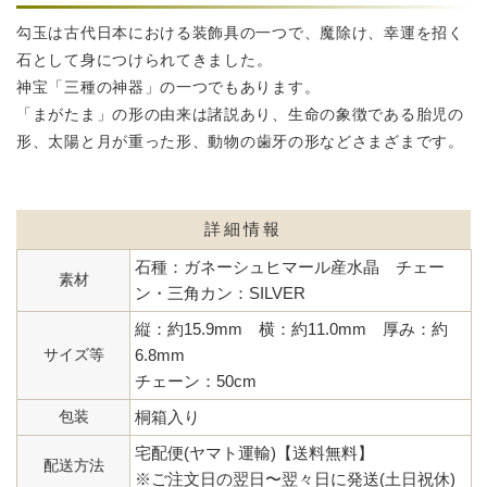
勾玉は古代日本における装飾具の一つで、魔除け、幸運を招く
石として
身につけられてきました。
神宝「三種の神器」の一つでもあります。
「まがたま」の形の由来は諸説あり、生命の象徴である胎児の
形、
太陽と月が重った形、動物の歯牙の形などさまざまです。
詳細情報
石種：ガネーシュヒマール産水晶 チェー
素材
ン・三角カン：SILVER
縦：約15.9mm 横：約11.0mm 厚み：約
サイズ等
6.8mm
チェーン：50cm
包装
桐箱入り
宅配便(ヤマト運輸)【送料無料】
配送方法
※ご注文日の翌日〜翌々日に発送(土日祝休)