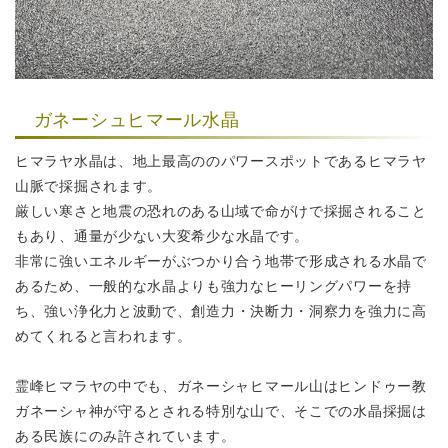
ガネーシュヒマール水晶
ヒマラヤ水晶は、地上最高ののパワースポットであるヒマラヤ
山脈で採掘されます。
厳しい寒さと地震の恐れのある山域で命がけで採掘されること
もあり、
通量が少ない大変希少な水晶です。
非常に強いエネルギーがぶつかり合う地帯で形成される水晶で
あるため、
一般的な水晶よりも強力なヒーリングパワーを持
ち、強い浄化力と波動で、
創造力・決断力・洞察力を強力に高
めてくれると言われます。
霊峰ヒマラヤの中でも、ガネーシャヒマール山はヒンドゥー教
ガネーシャ神が
守るとされる特別な山で、そこでの水晶採掘は
ある民族にのみ許されています。