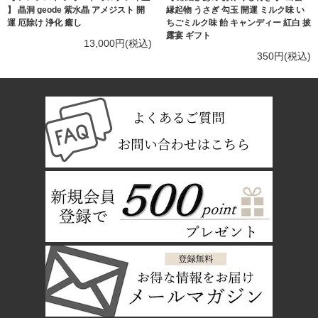
】 晶洞 geode 紫水晶 アメジスト 開
縁起物 うさぎ 勾玉 開運 ミルク味 い
運 厄除け 浄化 癒し
ちごミルク味 飴 キャンディー 紅白 披
露宴 ギフト
13,000円(税込)
350円(税込)