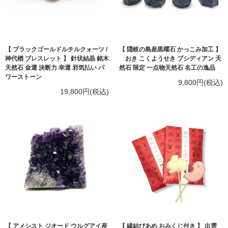
【 ブラックゴールドルチルクォーツ /
【 隠岐の島産黒曜石 かっこみ加工 】
神代楢 ブレスレット 】 針状結晶 銘木
おき こくようせき ブシディアン 天
天然石 金運 決断力 幸運 邪気払い パ
然石 限定 一点物天然石 名工の逸品
ワーストーン
9,800円(税込)
19,800円(税込)
【 アメシスト ジオード ウルグアイ産
【 縁結びあめ おみくじ付き 】 出雲